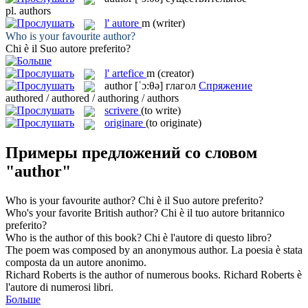
pl.
authors
l'
autore
m
(writer)
Who is your favourite
author
?
Chi è il Suo
autore
preferito?
l'
artefice
m
(creator)
author
[ˈɔ:θə]
глагол
Спряжение
authored / authored / authoring / authors
scrivere
(to write)
originare
(to originate)
Примеры предложений со словом
"author"
Who is your favourite
author
?
Chi è il Suo
autore
preferito?
Who's your favorite British
author
?
Chi è il tuo
autore
britannico
preferito?
Who is the
author
of this book?
Chi è l'
autore
di questo libro?
The poem was composed by an anonymous
author
.
La poesia è stata
composta da un
autore
anonimo.
Richard Roberts is the
author
of numerous books.
Richard Roberts è
l'
autore
di numerosi libri.
Больше