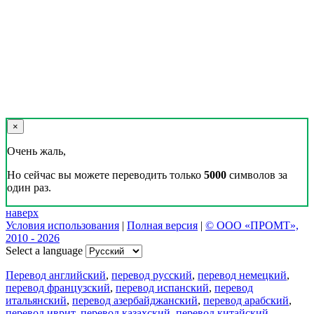
×
Очень жаль,
Но сейчас вы можете переводить только
5000
символов за
один раз.
наверх
Условия использования
|
Полная версия
|
© ООО «ПРОМТ»,
2010 - 2026
Select a language
Перевод английский
,
перевод русский
,
перевод немецкий
,
перевод французский
,
перевод испанский
,
перевод
итальянский
,
перевод азербайджанский
,
перевод арабский
,
перевод иврит
,
перевод казахский
,
перевод китайский
,