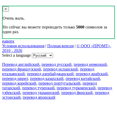
×
Очень жаль,
Но сейчас вы можете переводить только
5000
символов за
один раз.
наверх
Условия использования
|
Полная версия
|
© ООО «ПРОМТ»,
2010 - 2026
Select a language
Перевод английский
,
перевод русский
,
перевод немецкий
,
перевод французский
,
перевод испанский
,
перевод
итальянский
,
перевод азербайджанский
,
перевод арабский
,
перевод иврит
,
перевод казахский
,
перевод китайский
,
перевод корейский
,
перевод португальский
,
перевод
татарский
,
перевод турецкий
,
перевод туркменский
,
перевод
узбекский
,
перевод украинский
,
перевод финский
,
перевод
эстонский
,
перевод японский
Возможности