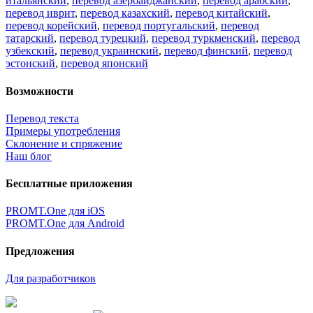
итальянский
,
перевод азербайджанский
,
перевод арабский
,
перевод иврит
,
перевод казахский
,
перевод китайский
,
перевод корейский
,
перевод португальский
,
перевод
татарский
,
перевод турецкий
,
перевод туркменский
,
перевод
узбекский
,
перевод украинский
,
перевод финский
,
перевод
эстонский
,
перевод японский
Возможности
Перевод текста
Примеры употребления
Склонение и спряжение
Наш блог
Бесплатные приложения
PROMT.One для iOS
PROMT.One для Android
Предложения
Для разработчиков