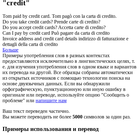
"credit"
Tom paid by
credit
card.
Tom pagò con la carta di
credito
.
Do you take
credit
cards?
Prende carte di
credito
?
Do you accept
credit
cards?
Accetta carte di
credito
?
Can I pay by
credit
card
Può pagare da carta di
credito
Invoice address and
credit
card details
indirizzo di fatturazione e
dettagli della carta di
credito
Больше
Примеры употребления слов в разных контекстах
предоставляются исключительно в лингвистических целях, т.
е. для изучения употребления слов в одном языке и вариантов
их перевода на другой. Все образцы собраны автоматически
из открытых источников с помощью технологии поиска на
основе двуязычных данных. Если вы обнаружили
орфографическую, пунктуационную или иную ошибку в
оригинале или переводе, используйте опцию "Сообщить о
проблеме" или
напишите нам
Ваш текст переведен частично.
Вы можете переводить не более
5000
символов за один раз.
Примеры использования и перевод