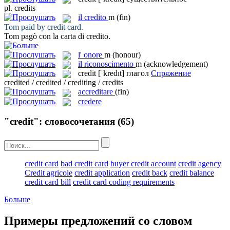
pl.
credits
il
credito
m
(fin)
Tom paid by
credit
card.
Tom pagò con la carta di
credito
.
l'
onore
m
(honour)
il
riconoscimento
m
(acknowledgement)
credit
[ˈkredɪt]
глагол
Спряжение
credited / credited / crediting / credits
accreditare
(fin)
credere
"credit": словосочетания
(65)
credit card
bad credit card
buyer credit account
credit agency
Credit agricole
credit application
credit back
credit balance
credit card bill
credit card coding requirements
Больше
Примеры предложений со словом