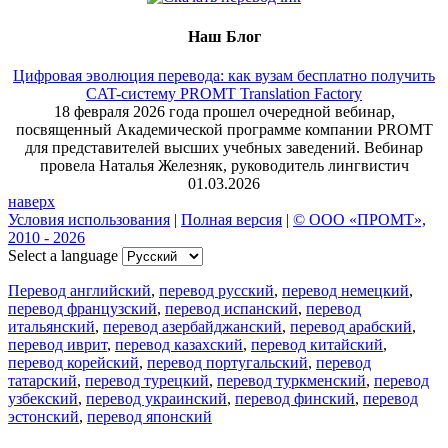
Наш Блог
Цифровая эволюция перевода: как вузам бесплатно получить
CAT-систему PROMT Translation Factory
18 февраля 2026 года прошел очередной вебинар,
посвященный Академической программе компании PROMT
для представителей высших учебных заведений. Вебинар
провела Наталья Железняк, руководитель лингвистич
01.03.2026
наверх
Условия использования
|
Полная версия
|
© ООО «ПРОМТ»,
2010 - 2026
Select a language
Перевод английский
,
перевод русский
,
перевод немецкий
,
перевод французский
,
перевод испанский
,
перевод
итальянский
,
перевод азербайджанский
,
перевод арабский
,
перевод иврит
,
перевод казахский
,
перевод китайский
,
перевод корейский
,
перевод португальский
,
перевод
татарский
,
перевод турецкий
,
перевод туркменский
,
перевод
узбекский
,
перевод украинский
,
перевод финский
,
перевод
эстонский
,
перевод японский