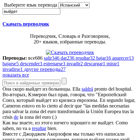
Выберите язык перевода
Скачать переводчик
Переводчик, Словарь и Разговорник,
20+ языков, избранные переводы.
Переводы:
все
686
salir
346
dar
236
resultar
32
bajar
16
aparecer
13
bajarse
5
descender
3
estrenarse
3
invadir
2
descargar
1
mirar
1
invadirse
1
другие переводы
27
показать все
Она скоро
выйдет
из больницы.
Ella
saldrá
pronto del hospital.
Во-вторых, Кэмерон был прав, говоря, что "Европейский
Союз, который
выйдет
из кризиса еврозоны.
En segundo lugar,
Cameron estuvo en lo cierto al decir que "las medidas necesarias
para salvar la zona del euro transformarán la Unión Europea tras la
crisis
de
la zona del euro (.)
Как вы знаете, из этого ничего хорошего не
выйдет
.
Como
saben, no va a
resultar
bien.
Вместе с Джорджем Акерлофом мы только что написали
книгу под таким же названием, которая
выйдет
позже этой