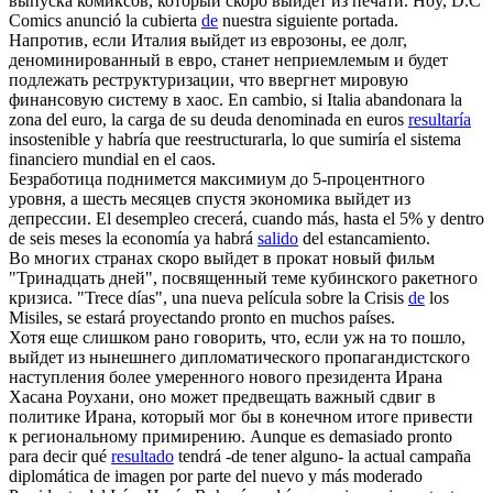
выпуска комиксов, который скоро
выйдет
из печати.
Hoy, D.C
Comics anunció la cubierta
de
nuestra siguiente portada.
Напротив, если Италия
выйдет
из еврозоны, ее долг,
деноминированный в евро, станет неприемлемым и будет
подлежать реструктуризации, что ввергнет мировую
финансовую систему в хаос.
En cambio, si Italia abandonara la
zona del euro, la carga de su deuda denominada en euros
resultaría
insostenible y habría que reestructurarla, lo que sumiría el sistema
financiero mundial en el caos.
Безработица поднимется максимиум до 5-процентного
уровня, а шесть месяцев спустя экономика
выйдет
из
депрессии.
El desempleo crecerá, cuando más, hasta el 5% y dentro
de seis meses la economía ya habrá
salido
del estancamiento.
Во многих странах скоро
выйдет
в прокат новый фильм
"Тринадцать дней", посвященный теме кубинского ракетного
кризиса.
"Trece días", una nueva película sobre la Crisis
de
los
Misiles, se estará proyectando pronto en muchos países.
Хотя еще слишком рано говорить, что, если уж на то пошло,
выйдет
из нынешнего дипломатического пропагандистского
наступления более умеренного нового президента Ирана
Хасана Роухани, оно может предвещать важный сдвиг в
политике Ирана, который мог бы в конечном итоге привести
к региональному примирению.
Aunque es demasiado pronto
para decir qué
resultado
tendrá -de tener alguno- la actual campaña
diplomática de imagen por parte del nuevo y más moderado