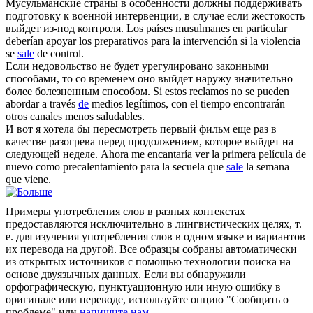
Мусульманские страны в особенности должны поддерживать
подготовку к военной интервенции, в случае если жестокость
выйдет
из-под контроля.
Los países musulmanes en particular
deberían apoyar los preparativos para la intervención si la violencia
se
sale
de control.
Если недовольство не будет урегулировано законными
способами, то со временем оно
выйдет
наружу значительно
более болезненным способом.
Si estos reclamos no se pueden
abordar a través
de
medios legítimos, con el tiempo encontrarán
otros canales menos saludables.
И вот я хотела бы пересмотреть первый фильм еще раз в
качестве разогрева перед продолжением, которое
выйдет
на
следующей неделе.
Ahora me encantaría ver la primera película de
nuevo como precalentamiento para la secuela que
sale
la semana
que viene.
Примеры употребления слов в разных контекстах
предоставляются исключительно в лингвистических целях, т.
е. для изучения употребления слов в одном языке и вариантов
их перевода на другой. Все образцы собраны автоматически
из открытых источников с помощью технологии поиска на
основе двуязычных данных. Если вы обнаружили
орфографическую, пунктуационную или иную ошибку в
оригинале или переводе, используйте опцию "Сообщить о
проблеме" или
напишите нам