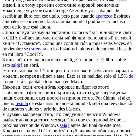
зимой, и к тому времени состояние мировой экономики
может еще усугубиться.
George Akerlof y yo acabamos de
escribir un libro con ese título, pero para cuando
aparezca
Espíritus
animales este invierno, la economía mundial podría estar incluso
peor de lo que está ahora.
Способствуя такому нарастанию голосов "за", в ноябре в свет
в США
выйдет
документальный фильм, основанный на моей
книге "Остыньте".
Como una contribución a todas estas voces, en
noviembre
se estrenará
en los Estados Unidos el documental basado
en mi libro "Cool It".
Книга об этом эксперименте
выйдет
в апреле.
El libro sobre
esto
saldrá
en abril.
Это только около 1.5 процентов того окончательного варианта
модели, которая
выйдет
в мае.
Esto es en realidad sólo el 1.5%
de
lo que será la pantalla terminada en Mayo.
Наконец, если что-нибудь хорошее
выйдет
из этого
глобального финансового кризиса, то это будет переоценка
наших основных ценностей и приоритетов.
Por último, si algo
bueno
resulta
de esta crisis financiera mundial, será una reevaluación
de nuestros valores y prioridades básicos.
Я думаю, маловероятно, что следующая версия Windows
выйдет
до конца этого месяца.
Creo que es improbable que la
próxima versión de Windows
salga
antes del final de este mes.
Как раз сегодня "D.C. Comics" опубликовали обложку нового