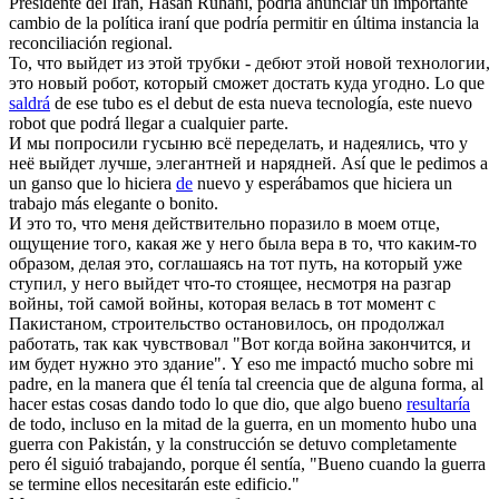
Presidente del Irán, Hasán Ruhaní, podría anunciar un importante
cambio de la política iraní que podría permitir en última instancia la
reconciliación regional.
То, что
выйдет
из этой трубки - дебют этой новой технологии,
это новый робот, который сможет достать куда угодно.
Lo que
saldrá
de ese tubo es el debut de esta nueva tecnología, este nuevo
robot que podrá llegar a cualquier parte.
И мы попросили гусыню всё переделать, и надеялись, что у
неё
выйдет
лучше, элегантней и нарядней.
Así que le pedimos a
un ganso que lo hiciera
de
nuevo y esperábamos que hiciera un
trabajo más elegante o bonito.
И это то, что меня действительно поразило в моем отце,
ощущение того, какая же у него была вера в то, что каким-то
образом, делая это, соглашаясь на тот путь, на который уже
ступил, у него
выйдет
что-то стоящее, несмотря на разгар
войны, той самой войны, которая велась в тот момент с
Пакистаном, строительство остановилось, он продолжал
работать, так как чувствовал "Вот когда война закончится, и
им будет нужно это здание".
Y eso me impactó mucho sobre mi
padre, en la manera que él tenía tal creencia que de alguna forma, al
hacer estas cosas dando todo lo que dio, que algo bueno
resultaría
de todo, incluso en la mitad de la guerra, en un momento hubo una
guerra con Pakistán, y la construcción se detuvo completamente
pero él siguió trabajando, porque él sentía, "Bueno cuando la guerra
se termine ellos necesitarán este edificio."