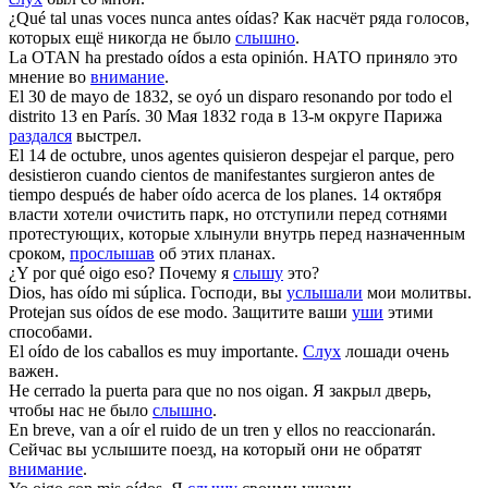
¿Qué tal unas voces nunca antes
oídas
?
Как насчёт ряда голосов,
которых ещё никогда не было
слышно
.
La OTAN ha prestado
oídos
a esta opinión.
НАТО приняло это
мнение во
внимание
.
El 30 de mayo de 1832,
se oyó
un disparo resonando por todo el
distrito 13 en París.
30 Мая 1832 года в 13-м округе Парижа
раздался
выстрел.
El 14 de octubre, unos agentes quisieron despejar el parque, pero
desistieron cuando cientos de manifestantes surgieron antes de
tiempo después de haber
oído
acerca de los planes.
14 октября
власти хотели очистить парк, но отступили перед сотнями
протестующих, которые хлынули внутрь перед назначенным
сроком,
прослышав
об этих планах.
¿Y por qué
oigo
eso?
Почему я
слышу
это?
Dios, has
oído
mi súplica.
Господи, вы
услышали
мои молитвы.
Protejan sus
oídos
de ese modo.
Защитите ваши
уши
этими
способами.
El
oído
de los caballos es muy importante.
Слух
лошади очень
важен.
He cerrado la puerta para que no nos
oigan
.
Я закрыл дверь,
чтобы нас не было
слышно
.
En breve, van a
oír
el ruido de un tren y ellos no reaccionarán.
Сейчас вы услышите поезд, на который они не обратят
внимание
.