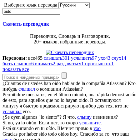
Выберите язык перевода
Скачать переводчик
Переводчик, Словарь и Разговорник,
20+ языков, избранные переводы.
Переводы:
все
465
слышать
301
услышать
97
ухо
43
слух
14
быть слышно
6
внимать
2
раздаваться
1
прослышать
1
показать все
¿Cuantos de ustedes han
oido
hablar de la compañía Atlassian?
Кто-
нибудь
слышал
о компании Atlassian?
Permitidme mostraros, en el último minuto, una rápida demostración
de esto, para aquellos que no lo hayan
oido
.
В оставшуюся
минуту я быстро продемонстрирую прибор для тех, кто не
услышал
его.
¿Se
oyen
algunos "lo siento"?
Я что,
слышу
извинения?
Si no, ya lo
oirán
.
Если нет, то скоро
услышите
.
Está susurrando en tu
oído
.
Шепчет прямо в
ухо
Gracias por haber sido todo
oídos
hoy.
Спасибо за то, что ваш
слух
был со мной.