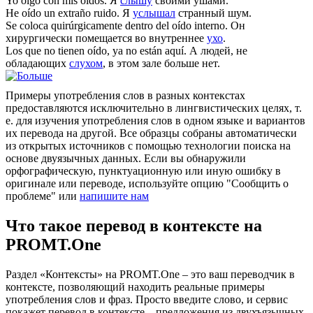
Yo
oigo
con mis oídos.
Я
слышу
своими ушами.
He
oído
un extraño ruido.
Я
услышал
странный шум.
Se coloca quirúrgicamente dentro del
oído
interno.
Он
хирургически помещается во внутреннее
ухо
.
Los que no tienen
oído
, ya no están aquí.
А людей, не
обладающих
слухом
, в этом зале больше нет.
Примеры употребления слов в разных контекстах
предоставляются исключительно в лингвистических целях, т.
е. для изучения употребления слов в одном языке и вариантов
их перевода на другой. Все образцы собраны автоматически
из открытых источников с помощью технологии поиска на
основе двуязычных данных. Если вы обнаружили
орфографическую, пунктуационную или иную ошибку в
оригинале или переводе, используйте опцию "Сообщить о
проблеме" или
напишите нам
Что такое перевод в контексте на
PROMT.One
Раздел «Контексты» на PROMT.One – это ваш переводчик в
контексте, позволяющий находить реальные примеры
употребления слов и фраз. Просто введите слово, и сервис
покажет перевод в контексте – предложения из двухъязычных