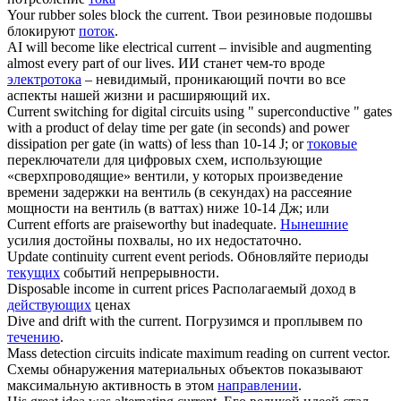
Your rubber soles block the
current
.
Твои резиновые подошвы
блокируют
поток
.
AI will become like electrical
current
– invisible and augmenting
almost every part of our lives.
ИИ станет чем-то вроде
электротока
– невидимый, проникающий почти во все
аспекты нашей жизни и расширяющий их.
Current
switching for digital circuits using " superconductive " gates
with a product of delay time per gate (in seconds) and power
dissipation per gate (in watts) of less than 10-14 J; or
токовые
переключатели для цифровых схем, использующие
«сверхпроводящие» вентили, у которых произведение
времени задержки на вентиль (в секундах) на рассеяние
мощности на вентиль (в ваттах) ниже 10-14 Дж; или
Current
efforts are praiseworthy but inadequate.
Нынешние
усилия достойны похвалы, но их недостаточно.
Update continuity
current
event periods.
Обновляйте периоды
текущих
событий непрерывности.
Disposable income in
current
prices
Располагаемый доход в
действующих
ценах
Dive and drift with the
current
.
Погрузимся и проплывем по
течению
.
Mass detection circuits indicate maximum reading on
current
vector.
Схемы обнаружения материальных объектов показывают
максимальную активность в этом
направлении
.