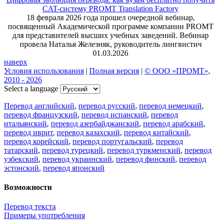
CAT-систему PROMT Translation Factory
18 февраля 2026 года прошел очередной вебинар,
посвященный Академической программе компании PROMT
для представителей высших учебных заведений. Вебинар
провела Наталья Железняк, руководитель лингвистич
01.03.2026
наверх
Условия использования
|
Полная версия
|
© ООО «ПРОМТ»,
2010 - 2026
Select a language
Перевод английский
,
перевод русский
,
перевод немецкий
,
перевод французский
,
перевод испанский
,
перевод
итальянский
,
перевод азербайджанский
,
перевод арабский
,
перевод иврит
,
перевод казахский
,
перевод китайский
,
перевод корейский
,
перевод португальский
,
перевод
татарский
,
перевод турецкий
,
перевод туркменский
,
перевод
узбекский
,
перевод украинский
,
перевод финский
,
перевод
эстонский
,
перевод японский
Возможности
Перевод текста
Примеры употребления