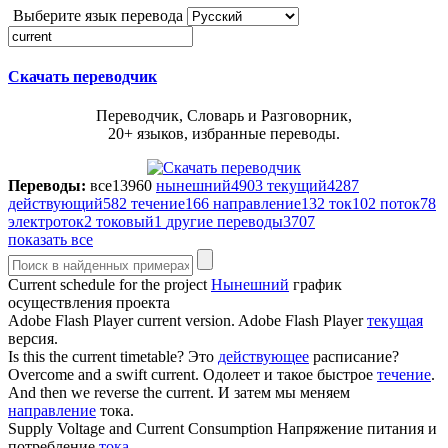
Выберите язык перевода
Скачать переводчик
Переводчик, Словарь и Разговорник,
20+ языков, избранные переводы.
Переводы:
все
13960
нынешний
4903
текущий
4287
действующий
582
течение
166
направление
132
ток
102
поток
78
электроток
2
токовый
1
другие переводы
3707
показать все
Current
schedule for the project
Нынешний
график
осуществления проекта
Adobe Flash Player
current
version.
Adobe Flash Player
текущая
версия.
Is this the
current
timetable?
Это
действующее
расписание?
Overcome and a swift
current
.
Одолеет и такое быстрое
течение
.
And then we reverse the
current
.
И затем мы меняем
направление
тока.
Supply Voltage and
Current
Consumption
Напряжение питания и
потребление
тока