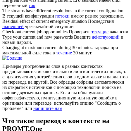
His great idea was alternating
current
.
Его великой идеей стал
переменный
ток
.
The streams have different resolutions in the
current
configuration.
В текущей конфигурации
потоки
имеют разное разрешение.
Residual effect of
current
emergency situation
Последствия
нынешней
чрезвычайной ситуации
Check out
current
job opportunities
Проверить
текущие
вакансии
Type your
current
and new passwords
Введите
действующий
и
новый пароли.
Charging at maximum
current
during 30 minutes.
зарядка при
максимальной силе тока в
течение
30 минут.
Примеры употребления слов в разных контекстах
предоставляются исключительно в лингвистических целях, т.
е. для изучения употребления слов в одном языке и вариантов
их перевода на другой. Все образцы собраны автоматически
из открытых источников с помощью технологии поиска на
основе двуязычных данных. Если вы обнаружили
орфографическую, пунктуационную или иную ошибку в
оригинале или переводе, используйте опцию "Сообщить о
проблеме" или
напишите нам
Что такое перевод в контексте на
PROMT.One