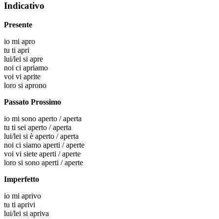
Indicativo
Presente
io
mi apro
tu
ti apri
lui/lei
si apre
noi
ci apriamo
voi
vi aprite
loro
si aprono
Passato Prossimo
io
mi sono aperto / aperta
tu
ti sei aperto / aperta
lui/lei
si è aperto / aperta
noi
ci siamo aperti / aperte
voi
vi siete aperti / aperte
loro
si sono aperti / aperte
Imperfetto
io
mi aprivo
tu
ti aprivi
lui/lei
si apriva