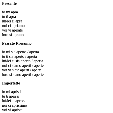
Presente
io
mi apra
tu
ti apra
lui/lei
si apra
noi
ci apriamo
voi
vi apriate
loro
si aprano
Passato Prossimo
io
mi sia aperto / aperta
tu
ti sia aperto / aperta
lui/lei
si sia aperto / aperta
noi
ci siamo aperti / aperte
voi
vi siate aperti / aperte
loro
si siano aperti / aperte
Imperfetto
io
mi aprissi
tu
ti aprissi
lui/lei
si aprisse
noi
ci aprissimo
voi
vi apriste