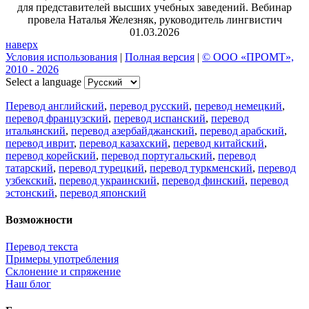
для представителей высших учебных заведений. Вебинар
провела Наталья Железняк, руководитель лингвистич
01.03.2026
наверх
Условия использования
|
Полная версия
|
© ООО «ПРОМТ»,
2010 - 2026
Select a language
Перевод английский
,
перевод русский
,
перевод немецкий
,
перевод французский
,
перевод испанский
,
перевод
итальянский
,
перевод азербайджанский
,
перевод арабский
,
перевод иврит
,
перевод казахский
,
перевод китайский
,
перевод корейский
,
перевод португальский
,
перевод
татарский
,
перевод турецкий
,
перевод туркменский
,
перевод
узбекский
,
перевод украинский
,
перевод финский
,
перевод
эстонский
,
перевод японский
Возможности
Перевод текста
Примеры употребления
Склонение и спряжение
Наш блог