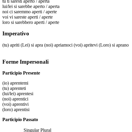
tu
ti saresti aperto / aperta
lui/lei
si sarebbe aperto / aperta
noi
ci saremmo aperti / aperte
voi
vi sareste aperti / aperte
loro
si sarebbero aperti / aperte
Imperativo
(tu)
apriti
(Lei)
si apra
(noi)
apriamoci
(voi)
apritevi
(Loro)
si aprano
Forme Impersonali
Participio Presente
(io)
aprentemi
(tu)
aprenteti
(lui/lei)
aprentesi
(noi)
aprentici
(voi)
aprentivi
(loro)
aprentisi
Participio Passato
Singular
Plural