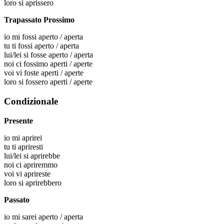
loro
si aprissero
Trapassato Prossimo
io
mi fossi aperto / aperta
tu
ti fossi aperto / aperta
lui/lei
si fosse aperto / aperta
noi
ci fossimo aperti / aperte
voi
vi foste aperti / aperte
loro
si fossero aperti / aperte
Condizionale
Presente
io
mi aprirei
tu
ti apriresti
lui/lei
si aprirebbe
noi
ci apriremmo
voi
vi aprireste
loro
si aprirebbero
Passato
io
mi sarei aperto / aperta