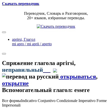
Скачать переводчик
Переводчик, Словарь и Разговорник,
20+ языков, избранные переводы.
aprirsi,
Глагол
mi apro / mi aprii / aperto
Спряжение глагола
aprirsi
,
неправильный
открываться
,
открытие
Вспомогательный глагол: essere
Все формы
Indicativo
Conjuntivo
Condizionale
Imperativo
Forme
Impersonali