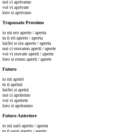
noi
ci aprivamo
voi
vi aprivate
loro
si aprivano
Trapassato Prossimo
io
mi ero aperto / aperta
tu
ti eri aperto / aperta
lui/lei
si era aperto / aperta
noi
ci eravamo aperti / aperte
voi
vi eravate aperti / aperte
loro
si erano aperti / aperte
Futuro
io
mi aprirò
tu
ti aprirai
lui/lei
si aprirà
noi
ci apriremo
voi
vi aprirete
loro
si apriranno
Futuro Anteriore
io
mi sarò aperto / aperta
tu
ti sarai aperto / aperta