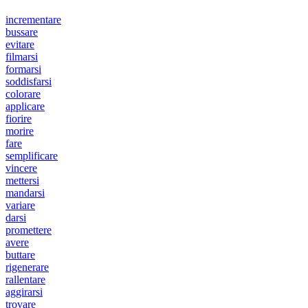
incrementare
bussare
evitare
filmarsi
formarsi
soddisfarsi
colorare
applicare
fiorire
morire
fare
semplificare
vincere
mettersi
mandarsi
variare
darsi
promettere
avere
buttare
rigenerare
rallentare
aggirarsi
trovare