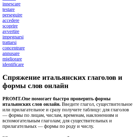
innescare
testare
perseguire
accedere
scoprire
avvertire
impegnarsi
trattarsi
concentrare
annusare
migliorare
identificare
Спряжение итальянских глаголов и
формы слов онлайн
PROMT.One помогает быстро проверить формы
итальянских слов онлайн.
Введите глагол, существительное
или прилагательное и сразу получите таблицу: для глаголов
— формы по лицам, числам, временам, наклонениям и
вспомогательным глаголам; для существительных и
прилагательных — формы по роду и числу.