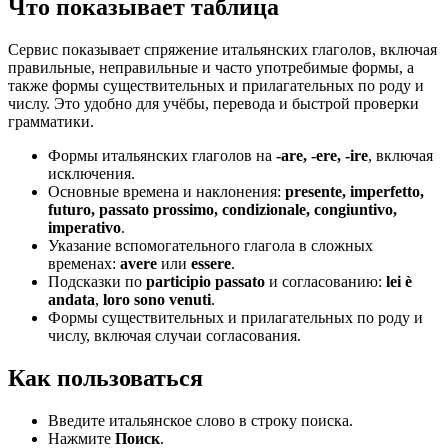
Что показывает таблица
Сервис показывает спряжение итальянских глаголов, включая
правильные, неправильные и часто употребимые формы, а
также формы существительных и прилагательных по роду и
числу. Это удобно для учёбы, перевода и быстрой проверки
грамматики.
Формы итальянских глаголов на
-are, -ere, -ire
, включая
исключения.
Основные времена и наклонения:
presente, imperfetto,
futuro, passato prossimo, condizionale, congiuntivo,
imperativo
.
Указание вспомогательного глагола в сложных
временах:
avere
или
essere
.
Подсказки по
participio passato
и согласованию:
lei è
andata
,
loro sono venuti
.
Формы существительных и прилагательных по роду и
числу, включая случаи согласования.
Как пользоваться
Введите итальянское слово в строку поиска.
Нажмите
Поиск
.