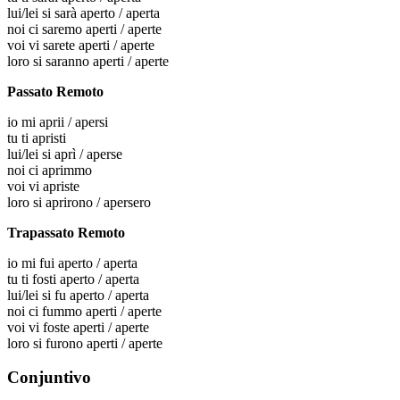
lui/lei
si sarà aperto / aperta
noi
ci saremo aperti / aperte
voi
vi sarete aperti / aperte
loro
si saranno aperti / aperte
Passato Remoto
io
mi aprii / apersi
tu
ti apristi
lui/lei
si aprì / aperse
noi
ci aprimmo
voi
vi apriste
loro
si aprirono / apersero
Trapassato Remoto
io
mi fui aperto / aperta
tu
ti fosti aperto / aperta
lui/lei
si fu aperto / aperta
noi
ci fummo aperti / aperte
voi
vi foste aperti / aperte
loro
si furono aperti / aperte
Conjuntivo