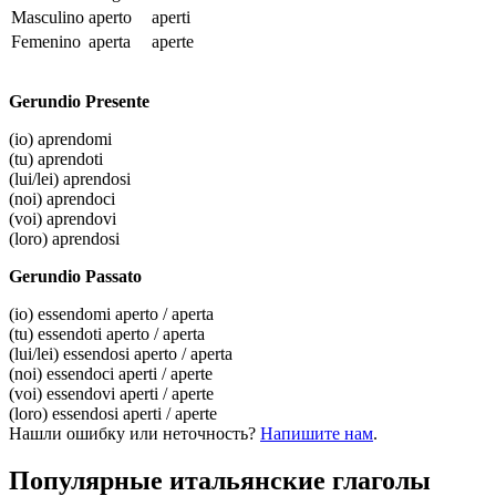
Masculino
aperto
aperti
Femenino
aperta
aperte
Gerundio Presente
(io)
aprendomi
(tu)
aprendoti
(lui/lei)
aprendosi
(noi)
aprendoci
(voi)
aprendovi
(loro)
aprendosi
Gerundio Passato
(io)
essendomi aperto / aperta
(tu)
essendoti aperto / aperta
(lui/lei)
essendosi aperto / aperta
(noi)
essendoci aperti / aperte
(voi)
essendovi aperti / aperte
(loro)
essendosi aperti / aperte
Нашли ошибку или неточность?
Напишите нам
.
Популярные итальянские глаголы