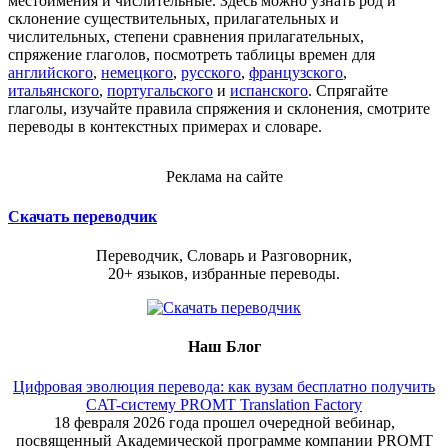
местоимения и числительные. Здесь можно узнать род и
склонение существительных, прилагательных и
числительных, степени сравнения прилагательных,
спряжение глаголов, посмотреть таблицы времен для
английского
,
немецкого
,
русского
,
французского
,
итальянского
,
португальского
и
испанского
. Спрягайте
глаголы, изучайте правила спряжения и склонения, смотрите
переводы в контекстных примерах и словаре.
Реклама на сайте
Скачать переводчик
Переводчик, Словарь и Разговорник,
20+ языков, избранные переводы.
Наш Блог
Цифровая эволюция перевода: как вузам бесплатно получить
CAT-систему PROMT Translation Factory
18 февраля 2026 года прошел очередной вебинар,
посвященный Академической программе компании PROMT