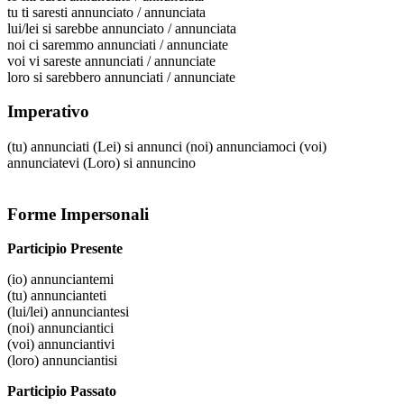
tu
ti saresti annunciato / annunciata
lui/lei
si sarebbe annunciato / annunciata
noi
ci saremmo annunciati / annunciate
voi
vi sareste annunciati / annunciate
loro
si sarebbero annunciati / annunciate
Imperativo
(tu)
annunciati
(Lei)
si annunci
(noi)
annunciamoci
(voi)
annunciatevi
(Loro)
si annuncino
Forme Impersonali
Participio Presente
(io)
annunciantemi
(tu)
annuncianteti
(lui/lei)
annunciantesi
(noi)
annunciantici
(voi)
annunciantivi
(loro)
annunciantisi
Participio Passato