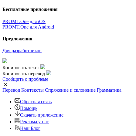
Бесплатные приложения
PROMT.One для iOS
PROMT.One для Android
Предложения
Для разработчиков
Копировать текст
Копировать перевод
Сообщить о проблеме
Перевод
Контексты
Спряжение
и склонение
Грамматика
Обратная связь
Помощь
Скачать приложение
Реклама у нас
Наш Блог