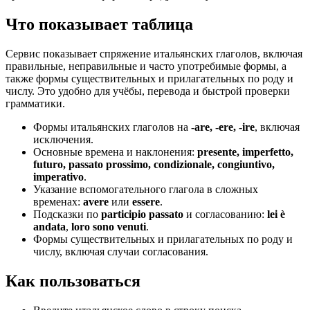
Что показывает таблица
Сервис показывает спряжение итальянских глаголов, включая
правильные, неправильные и часто употребимые формы, а
также формы существительных и прилагательных по роду и
числу. Это удобно для учёбы, перевода и быстрой проверки
грамматики.
Формы итальянских глаголов на
-are, -ere, -ire
, включая
исключения.
Основные времена и наклонения:
presente, imperfetto,
futuro, passato prossimo, condizionale, congiuntivo,
imperativo
.
Указание вспомогательного глагола в сложных
временах:
avere
или
essere
.
Подсказки по
participio passato
и согласованию:
lei è
andata
,
loro sono venuti
.
Формы существительных и прилагательных по роду и
числу, включая случаи согласования.
Как пользоваться