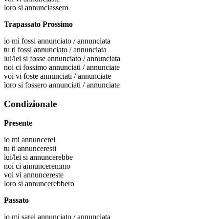
loro
si annunciassero
Trapassato Prossimo
io
mi fossi annunciato / annunciata
tu
ti fossi annunciato / annunciata
lui/lei
si fosse annunciato / annunciata
noi
ci fossimo annunciati / annunciate
voi
vi foste annunciati / annunciate
loro
si fossero annunciati / annunciate
Condizionale
Presente
io
mi annuncerei
tu
ti annunceresti
lui/lei
si annuncerebbe
noi
ci annunceremmo
voi
vi annuncereste
loro
si annuncerebbero
Passato
io
mi sarei annunciato / annunciata