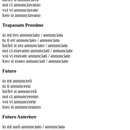
noi
ci annunciavamo
voi
vi annunciavate
loro
si annunciavano
Trapassato Prossimo
io
mi ero annunciato / annunciata
tu
ti eri annunciato / annunciata
lui/lei
si era annunciato / annunciata
noi
ci eravamo annunciati / annunciate
voi
vi eravate annunciati / annunciate
loro
si erano annunciati / annunciate
Futuro
io
mi annuncerò
tu
ti annuncerai
lui/lei
si annuncerà
noi
ci annunceremo
voi
vi annuncerete
loro
si annunceranno
Futuro Anteriore
io
mi sarò annunciato / annunciata