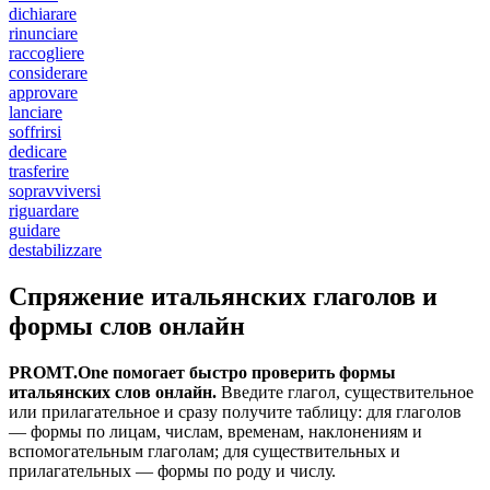
dichiarare
rinunciare
raccogliere
considerare
approvare
lanciare
soffrirsi
dedicare
trasferire
sopravviversi
riguardare
guidare
destabilizzare
Спряжение итальянских глаголов и
формы слов онлайн
PROMT.One помогает быстро проверить формы
итальянских слов онлайн.
Введите глагол, существительное
или прилагательное и сразу получите таблицу: для глаголов
— формы по лицам, числам, временам, наклонениям и
вспомогательным глаголам; для существительных и
прилагательных — формы по роду и числу.