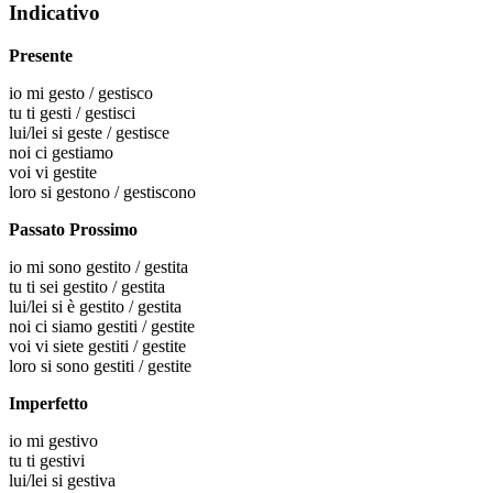
Indicativo
Presente
io
mi gesto / gestisco
tu
ti gesti / gestisci
lui/lei
si geste / gestisce
noi
ci gestiamo
voi
vi gestite
loro
si gestono / gestiscono
Passato Prossimo
io
mi sono gestito / gestita
tu
ti sei gestito / gestita
lui/lei
si è gestito / gestita
noi
ci siamo gestiti / gestite
voi
vi siete gestiti / gestite
loro
si sono gestiti / gestite
Imperfetto
io
mi gestivo
tu
ti gestivi
lui/lei
si gestiva