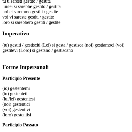
tu
ti saresti gestito / gestita
lui/lei
si sarebbe gestito / gestita
noi
ci saremmo gestiti / gestite
voi
vi sareste gestiti / gestite
loro
si sarebbero gestiti / gestite
Imperativo
(tu)
gestiti
/
gestisciti
(Lei)
si gesta
/
gestisca
(noi)
gestiamoci
(voi)
gestitevi
(Loro)
si gestano
/
gestiscano
Forme Impersonali
Participio Presente
(io)
gestentemi
(tu)
gestenteti
(lui/lei)
gestentesi
(noi)
gestentici
(voi)
gestentivi
(loro)
gestentisi
Participio Passato