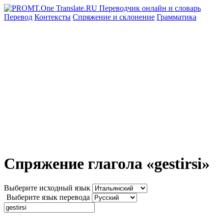
Перевод
Контексты
Спряжение
и склонение
Грамматика
Спряжение глагола «gestirsi»
Выберите исходный язык
Выберите язык перевода