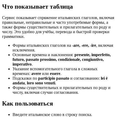
Что показывает таблица
Сервис показывает спряжение итальянских глаголов, включая
правильные, неправильные и часто употребимые формы, а
также формы существительных и прилагательных по роду и
числу. Это удобно для учёбы, перевода и быстрой проверки
грамматики.
Формы итальянских глаголов на
-are, -ere, -ire
, включая
исключения.
Основные времена и наклонения:
presente, imperfetto,
futuro, passato prossimo, condizionale, congiuntivo,
imperativo
.
Указание вспомогательного глагола в сложных
временах:
avere
или
essere
.
Подсказки по
participio passato
и согласованию:
lei è
andata
,
loro sono venuti
.
Формы существительных и прилагательных по роду и
числу, включая случаи согласования.
Как пользоваться
Введите итальянское слово в строку поиска.