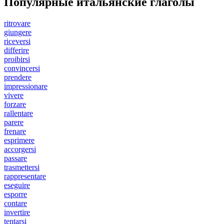
Популярные итальянские глаголы
ritrovare
giungere
riceversi
differire
proibirsi
convincersi
prendere
impressionare
vivere
forzare
rallentare
parere
frenare
esprimere
accorgersi
passare
trasmettersi
rappresentare
eseguire
esporre
contare
invertire
tentarsi