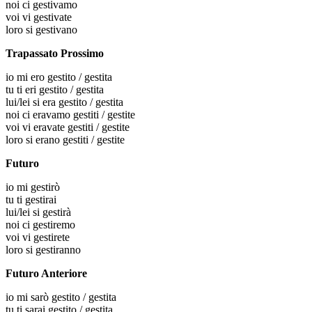
noi
ci gestivamo
voi
vi gestivate
loro
si gestivano
Trapassato Prossimo
io
mi ero gestito / gestita
tu
ti eri gestito / gestita
lui/lei
si era gestito / gestita
noi
ci eravamo gestiti / gestite
voi
vi eravate gestiti / gestite
loro
si erano gestiti / gestite
Futuro
io
mi gestirò
tu
ti gestirai
lui/lei
si gestirà
noi
ci gestiremo
voi
vi gestirete
loro
si gestiranno
Futuro Anteriore
io
mi sarò gestito / gestita
tu
ti sarai gestito / gestita