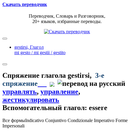
Скачать переводчик
Переводчик, Словарь и Разговорник,
20+ языков, избранные переводы.
gestirsi,
Глагол
mi gesto / mi gestii / gestito
Спряжение глагола
gestirsi
,
3-е
спряжение
управлять
,
управление
,
жестикулировать
Вспомогательный глагол: essere
Все формы
Indicativo
Conjuntivo
Condizionale
Imperativo
Forme
Impersonali