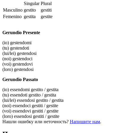
Singular
Plural
Masculino
gestito
gestiti
Femenino
gestita
gestite
Gerundio Presente
(io)
gestendomi
(tu)
gestendoti
(lui/lei)
gestendosi
(noi)
gestendoci
(voi)
gestendovi
(loro)
gestendosi
Gerundio Passato
(io)
essendomi gestito / gestita
(tu)
essendoti gestito / gestita
(lui/lei)
essendosi gestito / gestita
(noi)
essendoci gestiti / gestite
(voi)
essendovi gestiti / gestite
(loro)
essendosi gestiti / gestite
Нашли ошибку или неточность?
Напишите нам
.