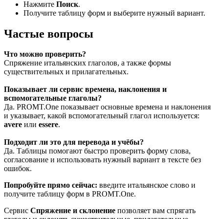
Нажмите
Поиск
.
Получите таблицу форм и выберите нужный вариант.
Частые вопросы
Что можно проверить?
Спряжение итальянских глаголов, а также формы
существительных и прилагательных.
Показывает ли сервис времена, наклонения и
вспомогательные глаголы?
Да. PROMT.One показывает основные времена и наклонения
и указывает, какой вспомогательный глагол используется:
avere
или
essere
.
Подходит ли это для перевода и учёбы?
Да. Таблицы помогают быстро проверить форму слова,
согласование и использовать нужный вариант в тексте без
ошибок.
Попробуйте прямо сейчас:
введите итальянское слово и
получите таблицу форм в PROMT.One.
Сервис
Спряжение и склонение
позволяет вам спрягать