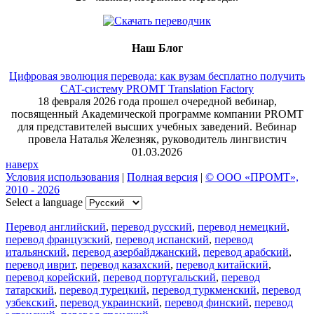
Наш Блог
Цифровая эволюция перевода: как вузам бесплатно получить
CAT-систему PROMT Translation Factory
18 февраля 2026 года прошел очередной вебинар,
посвященный Академической программе компании PROMT
для представителей высших учебных заведений. Вебинар
провела Наталья Железняк, руководитель лингвистич
01.03.2026
наверх
Условия использования
|
Полная версия
|
© ООО «ПРОМТ»,
2010 - 2026
Select a language
Перевод английский
,
перевод русский
,
перевод немецкий
,
перевод французский
,
перевод испанский
,
перевод
итальянский
,
перевод азербайджанский
,
перевод арабский
,
перевод иврит
,
перевод казахский
,
перевод китайский
,
перевод корейский
,
перевод португальский
,
перевод
татарский
,
перевод турецкий
,
перевод туркменский
,
перевод
узбекский
,
перевод украинский
,
перевод финский
,
перевод