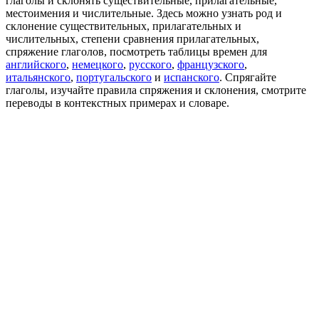
глаголы и склонять существительные, прилагательные,
местоимения и числительные. Здесь можно узнать род и
склонение существительных, прилагательных и
числительных, степени сравнения прилагательных,
спряжение глаголов, посмотреть таблицы времен для
английского
,
немецкого
,
русского
,
французского
,
итальянского
,
португальского
и
испанского
. Спрягайте
глаголы, изучайте правила спряжения и склонения, смотрите
переводы в контекстных примерах и словаре.