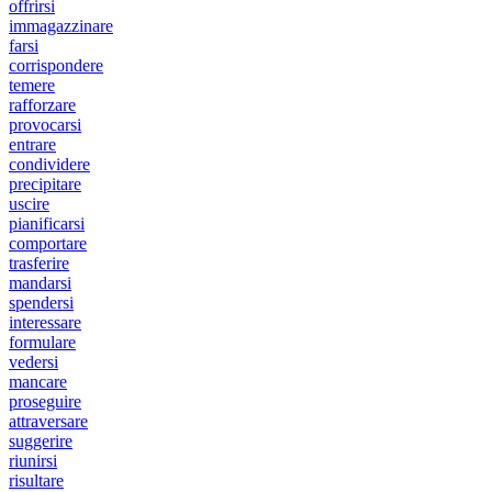
offrirsi
immagazzinare
farsi
corrispondere
temere
rafforzare
provocarsi
entrare
condividere
precipitare
uscire
pianificarsi
comportare
trasferire
mandarsi
spendersi
interessare
formulare
vedersi
mancare
proseguire
attraversare
suggerire
riunirsi
risultare