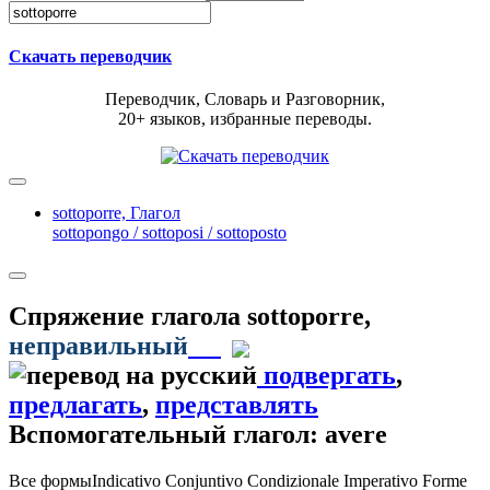
Скачать переводчик
Переводчик, Словарь и Разговорник,
20+ языков, избранные переводы.
sottoporre,
Глагол
sottopongo / sottoposi / sottoposto
Спряжение глагола
sottoporre
,
неправильный
подвергать
,
предлагать
,
представлять
Вспомогательный глагол: avere
Все формы
Indicativo
Conjuntivo
Condizionale
Imperativo
Forme