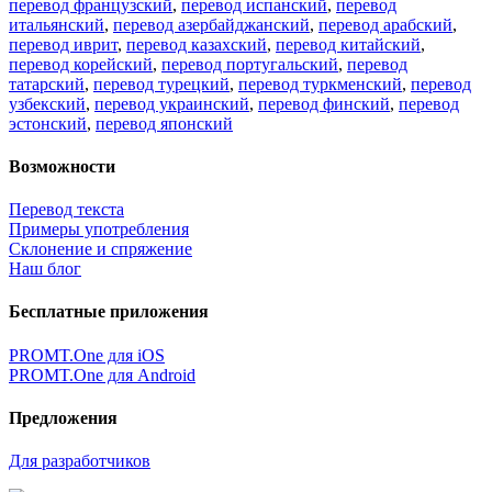
перевод французский
,
перевод испанский
,
перевод
итальянский
,
перевод азербайджанский
,
перевод арабский
,
перевод иврит
,
перевод казахский
,
перевод китайский
,
перевод корейский
,
перевод португальский
,
перевод
татарский
,
перевод турецкий
,
перевод туркменский
,
перевод
узбекский
,
перевод украинский
,
перевод финский
,
перевод
эстонский
,
перевод японский
Возможности
Перевод текста
Примеры употребления
Склонение и спряжение
Наш блог
Бесплатные приложения
PROMT.One для iOS
PROMT.One для Android
Предложения
Для разработчиков