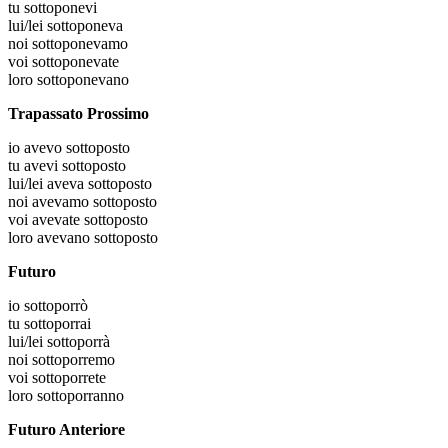
tu
sottoponevi
lui/lei
sottoponeva
noi
sottoponevamo
voi
sottoponevate
loro
sottoponevano
Trapassato Prossimo
io
avevo sottoposto
tu
avevi sottoposto
lui/lei
aveva sottoposto
noi
avevamo sottoposto
voi
avevate sottoposto
loro
avevano sottoposto
Futuro
io
sottoporrò
tu
sottoporrai
lui/lei
sottoporrà
noi
sottoporremo
voi
sottoporrete
loro
sottoporranno
Futuro Anteriore