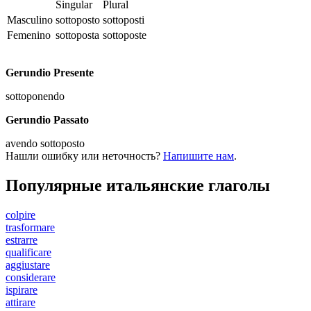
Singular
Plural
Masculino
sottoposto
sottoposti
Femenino
sottoposta
sottoposte
Gerundio Presente
sottoponendo
Gerundio Passato
avendo sottoposto
Нашли ошибку или неточность?
Напишите нам
.
Популярные итальянские глаголы
colpire
trasformare
estrarre
qualificare
aggiustare
considerare
ispirare
attirare