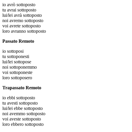
io
avrò sottoposto
tu
avrai sottoposto
lui/lei
avrà sottoposto
noi
avremo sottoposto
voi
avrete sottoposto
loro
avranno sottoposto
Passato Remoto
io
sottoposi
tu
sottoponesti
lui/lei
sottopose
noi
sottoponemmo
voi
sottoponeste
loro
sottoposero
Trapassato Remoto
io
ebbi sottoposto
tu
avesti sottoposto
lui/lei
ebbe sottoposto
noi
avemmo sottoposto
voi
aveste sottoposto
loro
ebbero sottoposto