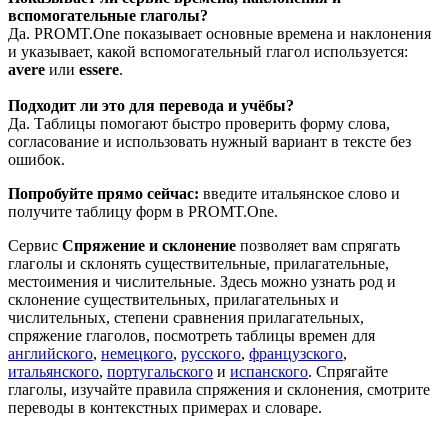
вспомогательные глаголы?
Да. PROMT.One показывает основные времена и наклонения
и указывает, какой вспомогательный глагол используется:
avere
или
essere
.
Подходит ли это для перевода и учёбы?
Да. Таблицы помогают быстро проверить форму слова,
согласование и использовать нужный вариант в тексте без
ошибок.
Попробуйте прямо сейчас:
введите итальянское слово и
получите таблицу форм в PROMT.One.
Сервис
Спряжение и склонение
позволяет вам спрягать
глаголы и склонять существительные, прилагательные,
местоимения и числительные. Здесь можно узнать род и
склонение существительных, прилагательных и
числительных, степени сравнения прилагательных,
спряжение глаголов, посмотреть таблицы времен для
английского
,
немецкого
,
русского
,
французского
,
итальянского
,
португальского
и
испанского
. Спрягайте
глаголы, изучайте правила спряжения и склонения, смотрите
переводы в контекстных примерах и словаре.