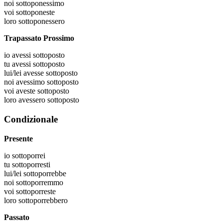
noi
sottoponessimo
voi
sottoponeste
loro
sottoponessero
Trapassato Prossimo
io
avessi sottoposto
tu
avessi sottoposto
lui/lei
avesse sottoposto
noi
avessimo sottoposto
voi
aveste sottoposto
loro
avessero sottoposto
Condizionale
Presente
io
sottoporrei
tu
sottoporresti
lui/lei
sottoporrebbe
noi
sottoporremmo
voi
sottoporreste
loro
sottoporrebbero
Passato