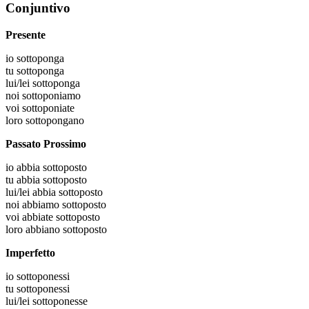
Conjuntivo
Presente
io
sottoponga
tu
sottoponga
lui/lei
sottoponga
noi
sottoponiamo
voi
sottoponiate
loro
sottopongano
Passato Prossimo
io
abbia sottoposto
tu
abbia sottoposto
lui/lei
abbia sottoposto
noi
abbiamo sottoposto
voi
abbiate sottoposto
loro
abbiano sottoposto
Imperfetto
io
sottoponessi
tu
sottoponessi
lui/lei
sottoponesse