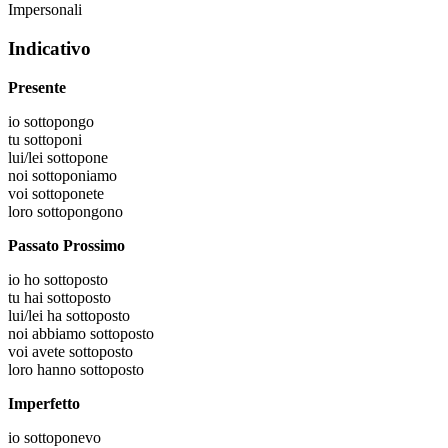
Impersonali
Indicativo
Presente
io
sottopongo
tu
sottoponi
lui/lei
sottopone
noi
sottoponiamo
voi
sottoponete
loro
sottopongono
Passato Prossimo
io
ho sottoposto
tu
hai sottoposto
lui/lei
ha sottoposto
noi
abbiamo sottoposto
voi
avete sottoposto
loro
hanno sottoposto
Imperfetto
io
sottoponevo