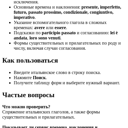
исключения.
Основные времена и наклонения:
presente, imperfetto,
futuro, passato prossimo, condizionale, congiuntivo,
imperativo
.
Указание вспомогательного глагола в сложных
временах:
avere
или
essere
.
Подсказки по
participio passato
и согласованию:
lei è
andata
,
loro sono venuti
.
Формы существительных и прилагательных по роду и
числу, включая случаи согласования.
Как пользоваться
Введите итальянское слово в строку поиска.
Нажмите
Поиск
.
Получите таблицу форм и выберите нужный вариант.
Частые вопросы
Что можно проверить?
Спряжение итальянских глаголов, а также формы
существительных и прилагательных.
Показывает ли сервис времена, наклонения и