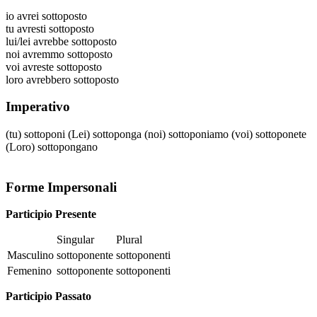
io
avrei sottoposto
tu
avresti sottoposto
lui/lei
avrebbe sottoposto
noi
avremmo sottoposto
voi
avreste sottoposto
loro
avrebbero sottoposto
Imperativo
(tu)
sottoponi
(Lei)
sottoponga
(noi)
sottoponiamo
(voi)
sottoponete
(Loro)
sottopongano
Forme Impersonali
Participio Presente
Singular
Plural
Masculino
sottoponente
sottoponenti
Femenino
sottoponente
sottoponenti
Participio Passato