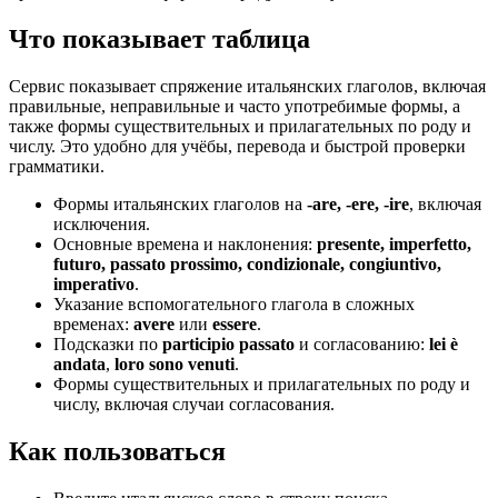
Что показывает таблица
Сервис показывает спряжение итальянских глаголов, включая
правильные, неправильные и часто употребимые формы, а
также формы существительных и прилагательных по роду и
числу. Это удобно для учёбы, перевода и быстрой проверки
грамматики.
Формы итальянских глаголов на
-are, -ere, -ire
, включая
исключения.
Основные времена и наклонения:
presente, imperfetto,
futuro, passato prossimo, condizionale, congiuntivo,
imperativo
.
Указание вспомогательного глагола в сложных
временах:
avere
или
essere
.
Подсказки по
participio passato
и согласованию:
lei è
andata
,
loro sono venuti
.
Формы существительных и прилагательных по роду и
числу, включая случаи согласования.
Как пользоваться