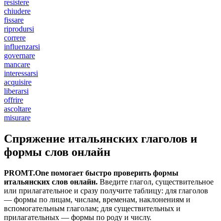
resistere
chiudere
fissare
riprodursi
correre
influenzarsi
governare
mancare
interessarsi
acquisire
liberarsi
offrire
ascoltare
misurare
Спряжение итальянских глаголов и
формы слов онлайн
PROMT.One помогает быстро проверить формы
итальянских слов онлайн.
Введите глагол, существительное
или прилагательное и сразу получите таблицу: для глаголов
— формы по лицам, числам, временам, наклонениям и
вспомогательным глаголам; для существительных и
прилагательных — формы по роду и числу.