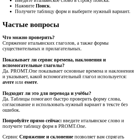
Введите итальянское слово в строку поиска.
Нажмите
Поиск
.
Получите таблицу форм и выберите нужный вариант.
Частые вопросы
Что можно проверить?
Спряжение итальянских глаголов, а также формы
существительных и прилагательных.
Показывает ли сервис времена, наклонения и
вспомогательные глаголы?
Да. PROMT.One показывает основные времена и наклонения
и указывает, какой вспомогательный глагол используется:
avere
или
essere
.
Подходит ли это для перевода и учёбы?
Да. Таблицы помогают быстро проверить форму слова,
согласование и использовать нужный вариант в тексте без
ошибок.
Попробуйте прямо сейчас:
введите итальянское слово и
получите таблицу форм в PROMT.One.
Сервис
Спряжение и склонение
позволяет вам спрягать