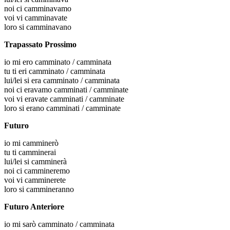
noi
ci camminavamo
voi
vi camminavate
loro
si camminavano
Trapassato Prossimo
io
mi ero camminato / camminata
tu
ti eri camminato / camminata
lui/lei
si era camminato / camminata
noi
ci eravamo camminati / camminate
voi
vi eravate camminati / camminate
loro
si erano camminati / camminate
Futuro
io
mi camminerò
tu
ti camminerai
lui/lei
si camminerà
noi
ci cammineremo
voi
vi camminerete
loro
si cammineranno
Futuro Anteriore
io
mi sarò camminato / camminata