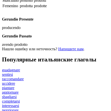
Masculino
prodotto
prodotti
Femenino
prodotta
prodotte
Gerundio Presente
producendo
Gerundio Passato
avendo prodotto
Нашли ошибку или неточность?
Напишите нам
.
Популярные итальянские глаголы
guadagnare
sentirsi
raccomandare
uccidere
piantare
aggiornare
sbagliarsi
completarsi
interessarsi
peggiorare