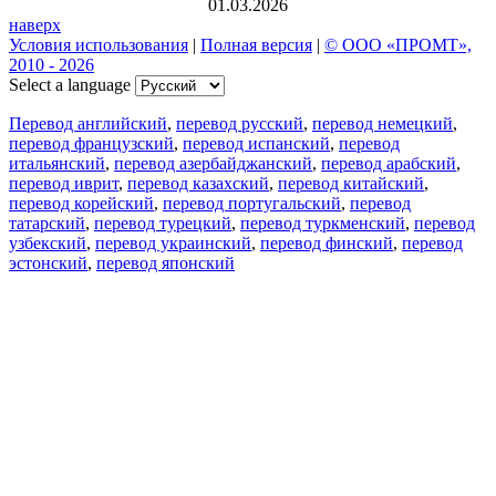
01.03.2026
наверх
Условия использования
|
Полная версия
|
© ООО «ПРОМТ»,
2010 - 2026
Select a language
Перевод английский
,
перевод русский
,
перевод немецкий
,
перевод французский
,
перевод испанский
,
перевод
итальянский
,
перевод азербайджанский
,
перевод арабский
,
перевод иврит
,
перевод казахский
,
перевод китайский
,
перевод корейский
,
перевод португальский
,
перевод
татарский
,
перевод турецкий
,
перевод туркменский
,
перевод
узбекский
,
перевод украинский
,
перевод финский
,
перевод
эстонский
,
перевод японский
Возможности
Перевод текста
Примеры употребления
Склонение и спряжение
Наш блог
Бесплатные приложения