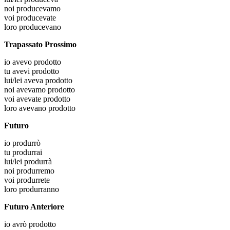
noi
producevamo
voi
producevate
loro
producevano
Trapassato Prossimo
io
avevo prodotto
tu
avevi prodotto
lui/lei
aveva prodotto
noi
avevamo prodotto
voi
avevate prodotto
loro
avevano prodotto
Futuro
io
produrrò
tu
produrrai
lui/lei
produrrà
noi
produrremo
voi
produrrete
loro
produrranno
Futuro Anteriore
io
avrò prodotto