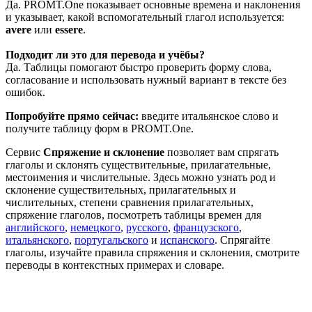
Да. PROMT.One показывает основные времена и наклонения
и указывает, какой вспомогательный глагол используется:
avere
или
essere
.
Подходит ли это для перевода и учёбы?
Да. Таблицы помогают быстро проверить форму слова,
согласование и использовать нужный вариант в тексте без
ошибок.
Попробуйте прямо сейчас:
введите итальянское слово и
получите таблицу форм в PROMT.One.
Сервис
Спряжение и склонение
позволяет вам спрягать
глаголы и склонять существительные, прилагательные,
местоимения и числительные. Здесь можно узнать род и
склонение существительных, прилагательных и
числительных, степени сравнения прилагательных,
спряжение глаголов, посмотреть таблицы времен для
английского
,
немецкого
,
русского
,
французского
,
итальянского
,
португальского
и
испанского
. Спрягайте
глаголы, изучайте правила спряжения и склонения, смотрите
переводы в контекстных примерах и словаре.