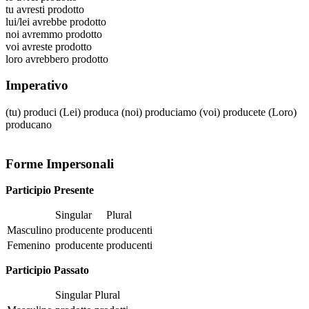
tu
avresti prodotto
lui/lei
avrebbe prodotto
noi
avremmo prodotto
voi
avreste prodotto
loro
avrebbero prodotto
Imperativo
(tu)
produci
(Lei)
produca
(noi)
produciamo
(voi)
producete
(Loro)
producano
Forme Impersonali
Participio Presente
Singular
Plural
Masculino
producente
producenti
Femenino
producente
producenti
Participio Passato
Singular
Plural