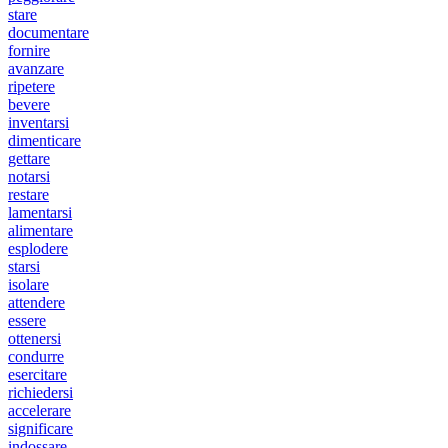
stare
documentare
fornire
avanzare
ripetere
bevere
inventarsi
dimenticare
gettare
notarsi
restare
lamentarsi
alimentare
esplodere
starsi
isolare
attendere
essere
ottenersi
condurre
esercitare
richiedersi
accelerare
significare
indossare