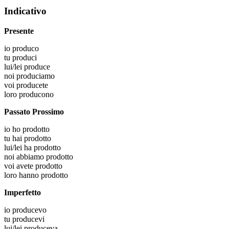
Indicativo
Presente
io
produco
tu
produci
lui/lei
produce
noi
produciamo
voi
producete
loro
producono
Passato Prossimo
io
ho prodotto
tu
hai prodotto
lui/lei
ha prodotto
noi
abbiamo prodotto
voi
avete prodotto
loro
hanno prodotto
Imperfetto
io
producevo
tu
producevi
lui/lei
produceva