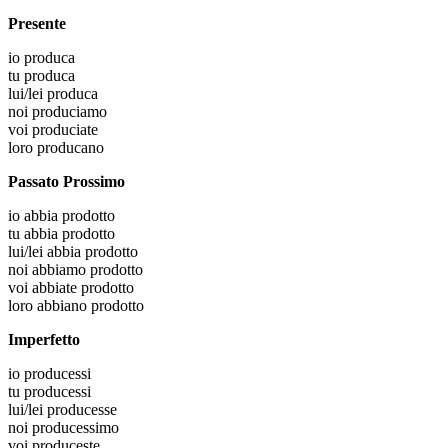
Presente
io
produca
tu
produca
lui/lei
produca
noi
produciamo
voi
produciate
loro
producano
Passato Prossimo
io
abbia prodotto
tu
abbia prodotto
lui/lei
abbia prodotto
noi
abbiamo prodotto
voi
abbiate prodotto
loro
abbiano prodotto
Imperfetto
io
producessi
tu
producessi
lui/lei
producesse
noi
producessimo
voi
produceste