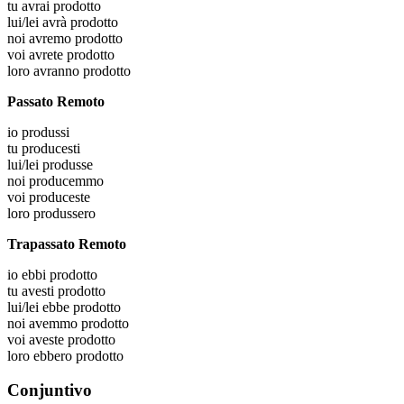
tu
avrai prodotto
lui/lei
avrà prodotto
noi
avremo prodotto
voi
avrete prodotto
loro
avranno prodotto
Passato Remoto
io
produssi
tu
producesti
lui/lei
produsse
noi
producemmo
voi
produceste
loro
produssero
Trapassato Remoto
io
ebbi prodotto
tu
avesti prodotto
lui/lei
ebbe prodotto
noi
avemmo prodotto
voi
aveste prodotto
loro
ebbero prodotto
Conjuntivo