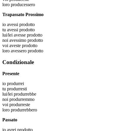
loro
producessero
Trapassato Prossimo
io
avessi prodotto
tu
avessi prodotto
lui/lei
avesse prodotto
noi
avessimo prodotto
voi
aveste prodotto
loro
avessero prodotto
Condizionale
Presente
io
produrrei
tu
produrresti
lui/lei
produrrebbe
noi
produrremmo
voi
produrreste
loro
produrrebbero
Passato
io
avrei prodotto