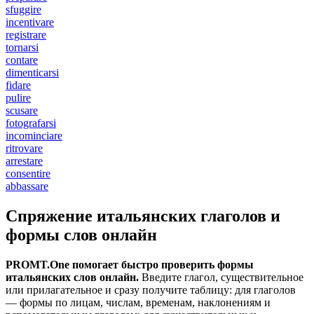
sfuggire
incentivare
registrare
tornarsi
contare
dimenticarsi
fidare
pulire
scusare
fotografarsi
incominciare
ritrovare
arrestare
consentire
abbassare
Спряжение итальянских глаголов и
формы слов онлайн
PROMT.One помогает быстро проверить формы
итальянских слов онлайн.
Введите глагол, существительное
или прилагательное и сразу получите таблицу: для глаголов
— формы по лицам, числам, временам, наклонениям и