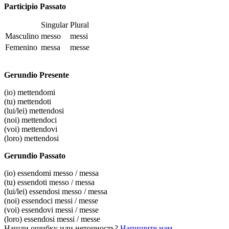
Participio Passato
Singular
Plural
Masculino
messo
messi
Femenino
messa
messe
Gerundio Presente
(io)
mettendomi
(tu)
mettendoti
(lui/lei)
mettendosi
(noi)
mettendoci
(voi)
mettendovi
(loro)
mettendosi
Gerundio Passato
(io)
essendomi messo / messa
(tu)
essendoti messo / messa
(lui/lei)
essendosi messo / messa
(noi)
essendoci messi / messe
(voi)
essendovi messi / messe
(loro)
essendosi messi / messe
Нашли ошибку или неточность?
Напишите нам
.