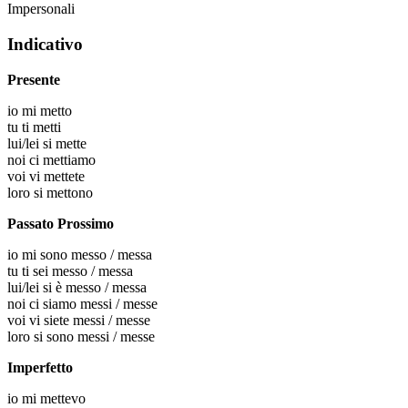
Impersonali
Indicativo
Presente
io
mi metto
tu
ti metti
lui/lei
si mette
noi
ci mettiamo
voi
vi mettete
loro
si mettono
Passato Prossimo
io
mi sono messo / messa
tu
ti sei messo / messa
lui/lei
si è messo / messa
noi
ci siamo messi / messe
voi
vi siete messi / messe
loro
si sono messi / messe
Imperfetto
io
mi mettevo