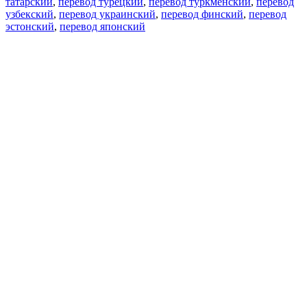
татарский
,
перевод турецкий
,
перевод туркменский
,
перевод
узбекский
,
перевод украинский
,
перевод финский
,
перевод
эстонский
,
перевод японский
Возможности
Перевод текста
Примеры употребления
Склонение и спряжение
Наш блог
Бесплатные приложения
PROMT.One для iOS
PROMT.One для Android
Предложения
Для разработчиков
Копировать текст
Копировать перевод
Сообщить о проблеме