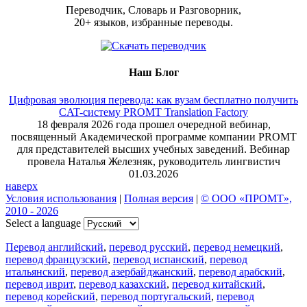
Переводчик, Словарь и Разговорник,
20+ языков, избранные переводы.
Наш Блог
Цифровая эволюция перевода: как вузам бесплатно получить
CAT-систему PROMT Translation Factory
18 февраля 2026 года прошел очередной вебинар,
посвященный Академической программе компании PROMT
для представителей высших учебных заведений. Вебинар
провела Наталья Железняк, руководитель лингвистич
01.03.2026
наверх
Условия использования
|
Полная версия
|
© ООО «ПРОМТ»,
2010 - 2026
Select a language
Перевод английский
,
перевод русский
,
перевод немецкий
,
перевод французский
,
перевод испанский
,
перевод
итальянский
,
перевод азербайджанский
,
перевод арабский
,
перевод иврит
,
перевод казахский
,
перевод китайский
,
перевод корейский
,
перевод португальский
,
перевод