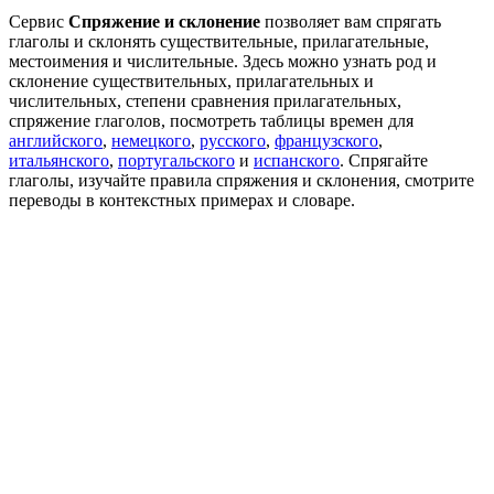
Сервис
Спряжение и склонение
позволяет вам спрягать
глаголы и склонять существительные, прилагательные,
местоимения и числительные. Здесь можно узнать род и
склонение существительных, прилагательных и
числительных, степени сравнения прилагательных,
спряжение глаголов, посмотреть таблицы времен для
английского
,
немецкого
,
русского
,
французского
,
итальянского
,
португальского
и
испанского
. Спрягайте
глаголы, изучайте правила спряжения и склонения, смотрите
переводы в контекстных примерах и словаре.