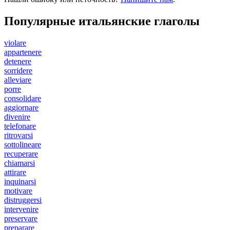
Популярные итальянские глаголы
violare
appartenere
detenere
sorridere
alleviare
porre
consolidare
aggiornare
divenire
telefonare
ritrovarsi
sottolineare
recuperare
chiamarsi
attirare
inquinarsi
motivare
distruggersi
intervenire
preservare
preparare