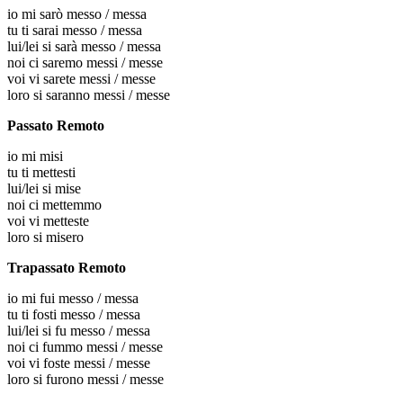
io
mi sarò messo / messa
tu
ti sarai messo / messa
lui/lei
si sarà messo / messa
noi
ci saremo messi / messe
voi
vi sarete messi / messe
loro
si saranno messi / messe
Passato Remoto
io
mi misi
tu
ti mettesti
lui/lei
si mise
noi
ci mettemmo
voi
vi metteste
loro
si misero
Trapassato Remoto
io
mi fui messo / messa
tu
ti fosti messo / messa
lui/lei
si fu messo / messa
noi
ci fummo messi / messe
voi
vi foste messi / messe
loro
si furono messi / messe