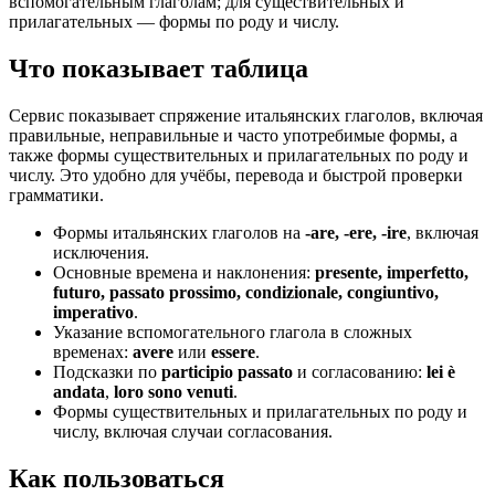
вспомогательным глаголам; для существительных и
прилагательных — формы по роду и числу.
Что показывает таблица
Сервис показывает спряжение итальянских глаголов, включая
правильные, неправильные и часто употребимые формы, а
также формы существительных и прилагательных по роду и
числу. Это удобно для учёбы, перевода и быстрой проверки
грамматики.
Формы итальянских глаголов на
-are, -ere, -ire
, включая
исключения.
Основные времена и наклонения:
presente, imperfetto,
futuro, passato prossimo, condizionale, congiuntivo,
imperativo
.
Указание вспомогательного глагола в сложных
временах:
avere
или
essere
.
Подсказки по
participio passato
и согласованию:
lei è
andata
,
loro sono venuti
.
Формы существительных и прилагательных по роду и
числу, включая случаи согласования.
Как пользоваться