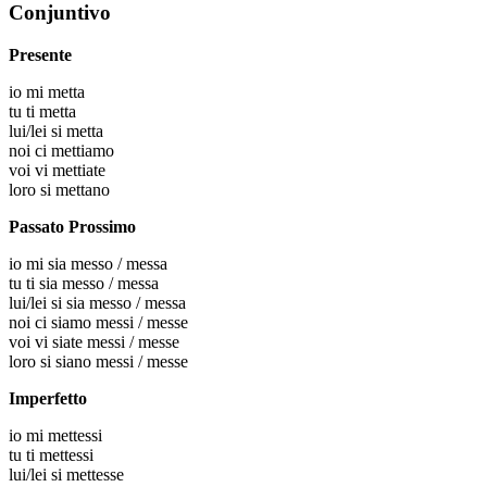
Conjuntivo
Presente
io
mi metta
tu
ti metta
lui/lei
si metta
noi
ci mettiamo
voi
vi mettiate
loro
si mettano
Passato Prossimo
io
mi sia messo / messa
tu
ti sia messo / messa
lui/lei
si sia messo / messa
noi
ci siamo messi / messe
voi
vi siate messi / messe
loro
si siano messi / messe
Imperfetto
io
mi mettessi
tu
ti mettessi
lui/lei
si mettesse