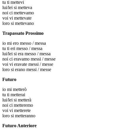
tu
ti mettevi
lui/lei
si metteva
noi
ci mettevamo
voi
vi mettevate
loro
si mettevano
Trapassato Prossimo
io
mi ero messo / messa
tu
ti eri messo / messa
lui/lei
si era messo / messa
noi
ci eravamo messi / messe
voi
vi eravate messi / messe
loro
si erano messi / messe
Futuro
io
mi metterò
tu
ti metterai
lui/lei
si metterà
noi
ci metteremo
voi
vi metterete
loro
si metteranno
Futuro Anteriore