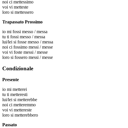
noi
ci mettessimo
voi
vi metteste
loro
si mettessero
Trapassato Prossimo
io
mi fossi messo / messa
tu
ti fossi messo / messa
lui/lei
si fosse messo / messa
noi
ci fossimo messi / messe
voi
vi foste messi / messe
loro
si fossero messi / messe
Condizionale
Presente
io
mi metterei
tu
ti metteresti
lui/lei
si metterebbe
noi
ci metteremmo
voi
vi mettereste
loro
si metterebbero
Passato