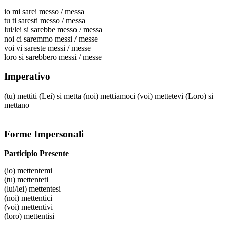
io
mi sarei messo / messa
tu
ti saresti messo / messa
lui/lei
si sarebbe messo / messa
noi
ci saremmo messi / messe
voi
vi sareste messi / messe
loro
si sarebbero messi / messe
Imperativo
(tu)
mettiti
(Lei)
si metta
(noi)
mettiamoci
(voi)
mettetevi
(Loro)
si
mettano
Forme Impersonali
Participio Presente
(io)
mettentemi
(tu)
mettenteti
(lui/lei)
mettentesi
(noi)
mettentici
(voi)
mettentivi
(loro)
mettentisi