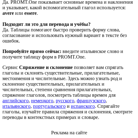
Да. PROMT.One показывает основные времена и наклонения
и указывает, какой вспомогательный глагол используется:
avere
или
essere
.
Подходит ли это для перевода и учёбы?
Да. Таблицы помогают быстро проверить форму слова,
согласование и использовать нужный вариант в тексте без
ошибок.
Попробуйте прямо сейчас:
введите итальянское слово и
получите таблицу форм в PROMT.One.
Сервис
Спряжение и склонение
позволяет вам спрягать
глаголы и склонять существительные, прилагательные,
местоимения и числительные. Здесь можно узнать род и
склонение существительных, прилагательных и
числительных, степени сравнения прилагательных,
спряжение глаголов, посмотреть таблицы времен для
английского
,
немецкого
,
русского
,
французского
,
итальянского
,
португальского
и
испанского
. Спрягайте
глаголы, изучайте правила спряжения и склонения, смотрите
переводы в контекстных примерах и словаре.
Реклама на сайте