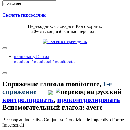
Скачать переводчик
Переводчик, Словарь и Разговорник,
20+ языков, избранные переводы.
monitorare,
Глагол
monitoro / monitorai / monitorato
Спряжение глагола
monitorare
,
1-е
спряжение
контролировать
,
проконтролировать
Вспомогательный глагол: avere
Все формы
Indicativo
Conjuntivo
Condizionale
Imperativo
Forme
Impersonali