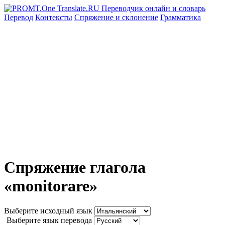
Перевод
Контексты
Спряжение
и склонение
Грамматика
Спряжение глагола
«monitorare»
Выберите исходный язык
Выберите язык перевода