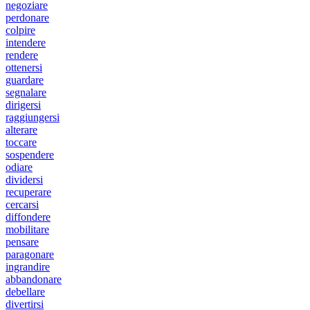
negoziare
perdonare
colpire
intendere
rendere
ottenersi
guardare
segnalare
dirigersi
raggiungersi
alterare
toccare
sospendere
odiare
dividersi
recuperare
cercarsi
diffondere
mobilitare
pensare
paragonare
ingrandire
abbandonare
debellare
divertirsi