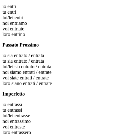
io
entri
tu
entri
lui/lei
entri
noi
entriamo
voi
entriate
loro
entrino
Passato Prossimo
io
sia entrato / entrata
tu
sia entrato / entrata
lui/lei
sia entrato / entrata
noi
siamo entrati / entrate
voi
siate entrati / entrate
loro
siano entrati / entrate
Imperfetto
io
entrassi
tu
entrassi
lui/lei
entrasse
noi
entrassimo
voi
entraste
loro
entrassero