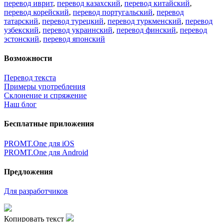
перевод иврит
,
перевод казахский
,
перевод китайский
,
перевод корейский
,
перевод португальский
,
перевод
татарский
,
перевод турецкий
,
перевод туркменский
,
перевод
узбекский
,
перевод украинский
,
перевод финский
,
перевод
эстонский
,
перевод японский
Возможности
Перевод текста
Примеры употребления
Склонение и спряжение
Наш блог
Бесплатные приложения
PROMT.One для iOS
PROMT.One для Android
Предложения
Для разработчиков
Копировать текст