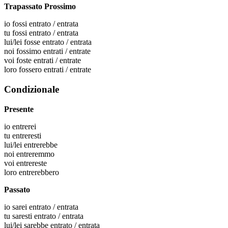
Trapassato Prossimo
io
fossi entrato / entrata
tu
fossi entrato / entrata
lui/lei
fosse entrato / entrata
noi
fossimo entrati / entrate
voi
foste entrati / entrate
loro
fossero entrati / entrate
Condizionale
Presente
io
entrerei
tu
entreresti
lui/lei
entrerebbe
noi
entreremmo
voi
entrereste
loro
entrerebbero
Passato
io
sarei entrato / entrata
tu
saresti entrato / entrata
lui/lei
sarebbe entrato / entrata