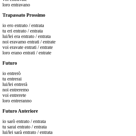
loro
entravano
Trapassato Prossimo
io
ero entrato / entrata
tu
eri entrato / entrata
lui/lei
era entrato / entrata
noi
eravamo entrati / entrate
voi
eravate entrati / entrate
loro
erano entrati / entrate
Futuro
io
entrerò
tu
entrerai
lui/lei
entrerà
noi
entreremo
voi
entrerete
loro
entreranno
Futuro Anteriore
io
sarò entrato / entrata
tu
sarai entrato / entrata
lui/lei
sarà entrato / entrata