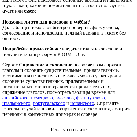
и указывает, какой вспомогательный глагол используется:
avere
или
essere
.
Подходит ли это для перевода и учёбы?
Да. Таблицы помогают быстро проверить форму слова,
согласование и использовать нужный вариант в тексте без
ошибок.
Попробуйте прямо сейчас:
введите итальянское слово и
получите таблицу форм в PROMT.One.
Сервис
Спряжение и склонение
позволяет вам спрягать
глаголы и склонять существительные, прилагательные,
местоимения и числительные. Здесь можно узнать род и
склонение существительных, прилагательных и
числительных, степени сравнения прилагательных,
спряжение глаголов, посмотреть таблицы времен для
английского
,
немецкого
,
русского
,
французского
,
итальянского
,
португальского
и
испанского
. Спрягайте
глаголы, изучайте правила спряжения и склонения, смотрите
переводы в контекстных примерах и словаре.
Реклама на сайте