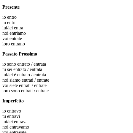
Presente
io
entro
tu
entri
lui/lei
entra
noi
entriamo
voi
entrate
loro
entrano
Passato Prossimo
io
sono entrato / entrata
tu
sei entrato / entrata
lui/lei
è entrato / entrata
noi
siamo entrati / entrate
voi
siete entrati / entrate
loro
sono entrati / entrate
Imperfetto
io
entravo
tu
entravi
lui/lei
entrava
noi
entravamo
voi
entravate