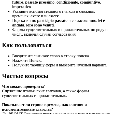
futuro, passato prossimo, condizionale, congiuntivo,
imperativo
.
Указание вспомогательного глагола в сложных
временах:
avere
или
essere
.
Подсказки по
participio passato
и согласованию:
lei è
andata
,
loro sono venuti
.
Формы существительных и прилагательных по роду и
числу, включая случаи согласования.
Как пользоваться
Введите итальянское слово в строку поиска.
Нажмите
Поиск
.
Получите таблицу форм и выберите нужный вариант.
Частые вопросы
Что можно проверить?
Спряжение итальянских глаголов, а также формы
существительных и прилагательных.
Показывает ли сервис времена, наклонения и
вспомогательные глаголы?
Да. PROMT.One показывает основные времена и наклонения