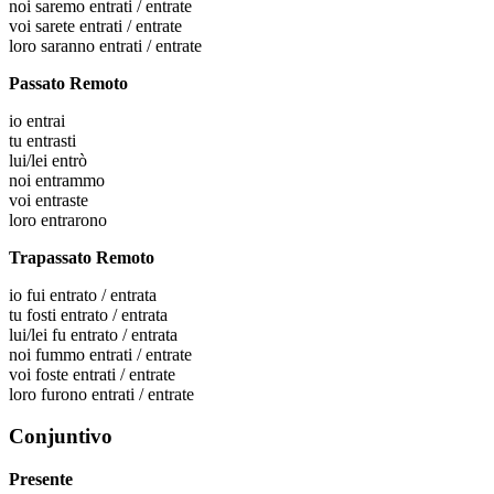
noi
saremo entrati / entrate
voi
sarete entrati / entrate
loro
saranno entrati / entrate
Passato Remoto
io
entrai
tu
entrasti
lui/lei
entrò
noi
entrammo
voi
entraste
loro
entrarono
Trapassato Remoto
io
fui entrato / entrata
tu
fosti entrato / entrata
lui/lei
fu entrato / entrata
noi
fummo entrati / entrate
voi
foste entrati / entrate
loro
furono entrati / entrate
Conjuntivo
Presente