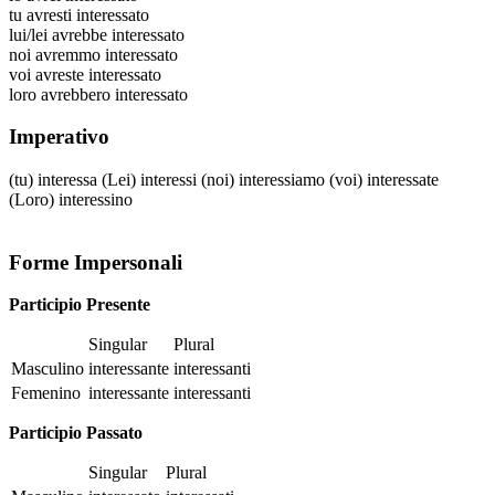
tu
avresti interessato
lui/lei
avrebbe interessato
noi
avremmo interessato
voi
avreste interessato
loro
avrebbero interessato
Imperativo
(tu)
interessa
(Lei)
interessi
(noi)
interessiamo
(voi)
interessate
(Loro)
interessino
Forme Impersonali
Participio Presente
Singular
Plural
Masculino
interessante
interessanti
Femenino
interessante
interessanti
Participio Passato
Singular
Plural