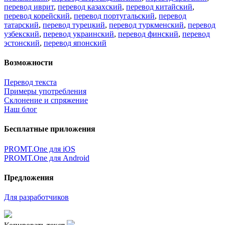
перевод иврит
,
перевод казахский
,
перевод китайский
,
перевод корейский
,
перевод португальский
,
перевод
татарский
,
перевод турецкий
,
перевод туркменский
,
перевод
узбекский
,
перевод украинский
,
перевод финский
,
перевод
эстонский
,
перевод японский
Возможности
Перевод текста
Примеры употребления
Склонение и спряжение
Наш блог
Бесплатные приложения
PROMT.One для iOS
PROMT.One для Android
Предложения
Для разработчиков