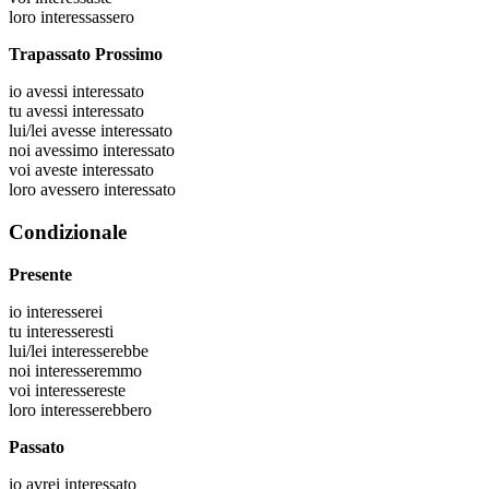
loro
interessassero
Trapassato Prossimo
io
avessi interessato
tu
avessi interessato
lui/lei
avesse interessato
noi
avessimo interessato
voi
aveste interessato
loro
avessero interessato
Condizionale
Presente
io
interesserei
tu
interesseresti
lui/lei
interesserebbe
noi
interesseremmo
voi
interessereste
loro
interesserebbero
Passato
io
avrei interessato