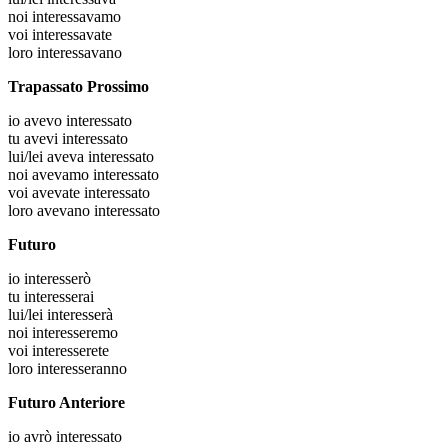
noi
interessavamo
voi
interessavate
loro
interessavano
Trapassato Prossimo
io
avevo interessato
tu
avevi interessato
lui/lei
aveva interessato
noi
avevamo interessato
voi
avevate interessato
loro
avevano interessato
Futuro
io
interesserò
tu
interesserai
lui/lei
interesserà
noi
interesseremo
voi
interesserete
loro
interesseranno
Futuro Anteriore
io
avrò interessato