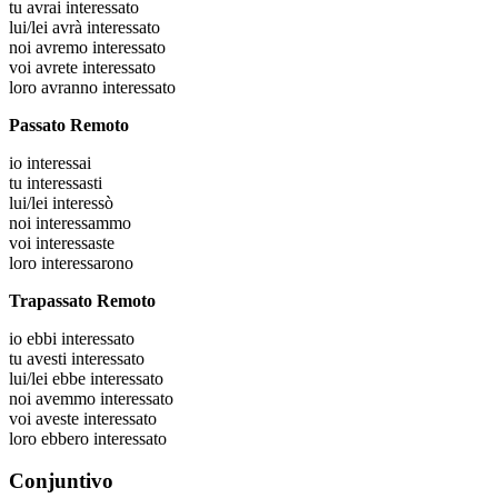
tu
avrai interessato
lui/lei
avrà interessato
noi
avremo interessato
voi
avrete interessato
loro
avranno interessato
Passato Remoto
io
interessai
tu
interessasti
lui/lei
interessò
noi
interessammo
voi
interessaste
loro
interessarono
Trapassato Remoto
io
ebbi interessato
tu
avesti interessato
lui/lei
ebbe interessato
noi
avemmo interessato
voi
aveste interessato
loro
ebbero interessato
Conjuntivo