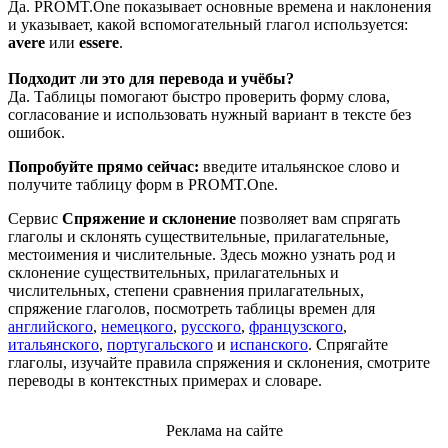
Да. PROMT.One показывает основные времена и наклонения
и указывает, какой вспомогательный глагол используется:
avere
или
essere
.
Подходит ли это для перевода и учёбы?
Да. Таблицы помогают быстро проверить форму слова,
согласование и использовать нужный вариант в тексте без
ошибок.
Попробуйте прямо сейчас:
введите итальянское слово и
получите таблицу форм в PROMT.One.
Сервис
Спряжение и склонение
позволяет вам спрягать
глаголы и склонять существительные, прилагательные,
местоимения и числительные. Здесь можно узнать род и
склонение существительных, прилагательных и
числительных, степени сравнения прилагательных,
спряжение глаголов, посмотреть таблицы времен для
английского
,
немецкого
,
русского
,
французского
,
итальянского
,
португальского
и
испанского
. Спрягайте
глаголы, изучайте правила спряжения и склонения, смотрите
переводы в контекстных примерах и словаре.
Реклама на сайте