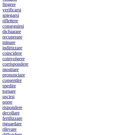
fingere
verificarsi
spiegarsi
riflettere
conseguirsi
dichiarare
recuperare
minare
indirizzare
coincidere
coinvolgere
corrispondere
mostrare
pronunciare
consentire
spedire
tornare
uscirsi
porre
rispondere
decollare
fertilizzare
riguardare
rilevare
diffondere