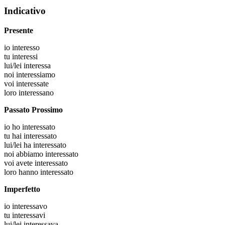
Indicativo
Presente
io
interesso
tu
interessi
lui/lei
interessa
noi
interessiamo
voi
interessate
loro
interessano
Passato Prossimo
io
ho interessato
tu
hai interessato
lui/lei
ha interessato
noi
abbiamo interessato
voi
avete interessato
loro
hanno interessato
Imperfetto
io
interessavo
tu
interessavi
lui/lei
interessava