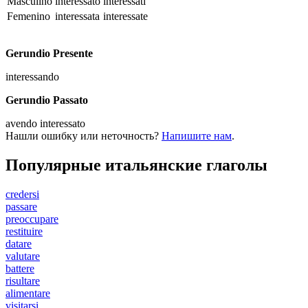
Masculino
interessato
interessati
Femenino
interessata
interessate
Gerundio Presente
interessando
Gerundio Passato
avendo interessato
Нашли ошибку или неточность?
Напишите нам
.
Популярные итальянские глаголы
credersi
passare
preoccupare
restituire
datare
valutare
battere
risultare
alimentare
visitarsi