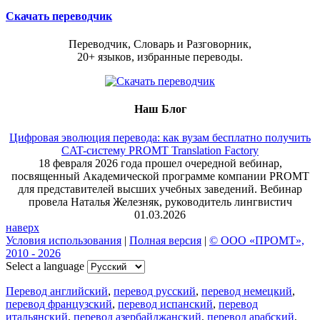
Скачать переводчик
Переводчик, Словарь и Разговорник,
20+ языков, избранные переводы.
Наш Блог
Цифровая эволюция перевода: как вузам бесплатно получить
CAT-систему PROMT Translation Factory
18 февраля 2026 года прошел очередной вебинар,
посвященный Академической программе компании PROMT
для представителей высших учебных заведений. Вебинар
провела Наталья Железняк, руководитель лингвистич
01.03.2026
наверх
Условия использования
|
Полная версия
|
© ООО «ПРОМТ»,
2010 - 2026
Select a language
Перевод английский
,
перевод русский
,
перевод немецкий
,
перевод французский
,
перевод испанский
,
перевод
итальянский
,
перевод азербайджанский
,
перевод арабский
,