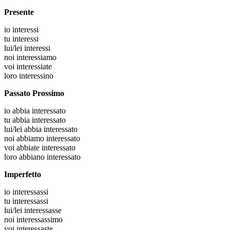
Presente
io
interessi
tu
interessi
lui/lei
interessi
noi
interessiamo
voi
interessiate
loro
interessino
Passato Prossimo
io
abbia interessato
tu
abbia interessato
lui/lei
abbia interessato
noi
abbiamo interessato
voi
abbiate interessato
loro
abbiano interessato
Imperfetto
io
interessassi
tu
interessassi
lui/lei
interessasse
noi
interessassimo
voi
interessaste