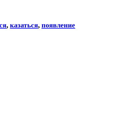
ся
,
казаться
,
появление