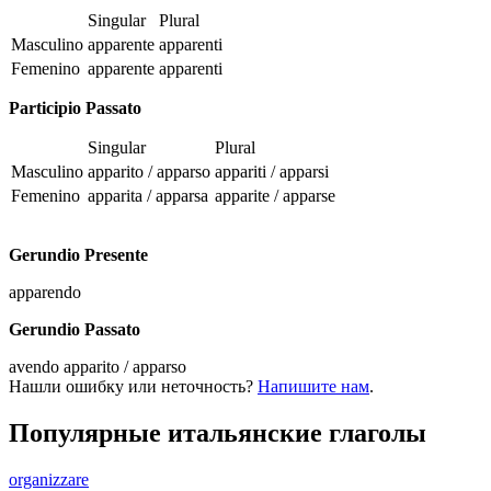
Singular
Plural
Masculino
apparente
apparenti
Femenino
apparente
apparenti
Participio Passato
Singular
Plural
Masculino
apparito / apparso
appariti / apparsi
Femenino
apparita / apparsa
apparite / apparse
Gerundio Presente
apparendo
Gerundio Passato
avendo apparito / apparso
Нашли ошибку или неточность?
Напишите нам
.
Популярные итальянские глаголы
organizzare