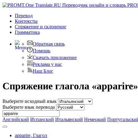
PRO
Перевод
Контексты
Спряжение
и склонение
Грамматика
Обратная связь
Помощь
Скачать приложение
Реклама у нас
Наш Блог
Спряжение глагола «apparire»
Выберите исходный язык
Выберите язык перевода
Английский
Испанский
Итальянский
Немецкий
Португальски
apparire,
Глагол