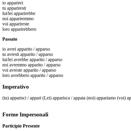
io
apparirei
tu
appariresti
lui/lei
apparirebbe
noi
appariremmo
voi
apparireste
loro
apparirebbero
Passato
io
avrei apparito / apparso
tu
avresti apparito / apparso
lui/lei
avrebbe apparito / apparso
noi
avremmo apparito / apparso
voi
avreste apparito / apparso
loro
avrebbero apparito / apparso
Imperativo
(tu)
apparisci
/
appari
(Lei)
apparisca
/
appaia
(noi)
appariamo
(voi)
ap
Forme Impersonali
Participio Presente