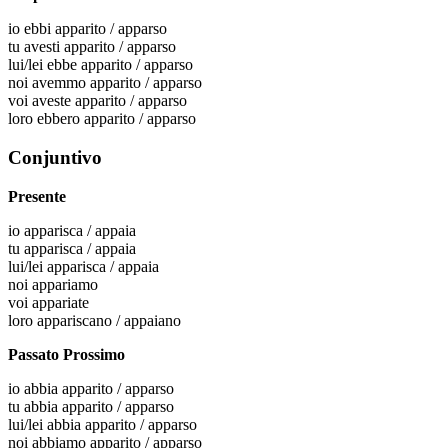
io
ebbi apparito / apparso
tu
avesti apparito / apparso
lui/lei
ebbe apparito / apparso
noi
avemmo apparito / apparso
voi
aveste apparito / apparso
loro
ebbero apparito / apparso
Conjuntivo
Presente
io
apparisca / appaia
tu
apparisca / appaia
lui/lei
apparisca / appaia
noi
appariamo
voi
appariate
loro
appariscano / appaiano
Passato Prossimo
io
abbia apparito / apparso
tu
abbia apparito / apparso
lui/lei
abbia apparito / apparso
noi
abbiamo apparito / apparso