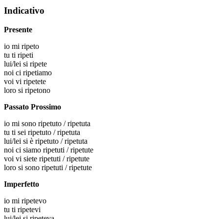
Indicativo
Presente
io
mi ripeto
tu
ti ripeti
lui/lei
si ripete
noi
ci ripetiamo
voi
vi ripetete
loro
si ripetono
Passato Prossimo
io
mi sono ripetuto / ripetuta
tu
ti sei ripetuto / ripetuta
lui/lei
si è ripetuto / ripetuta
noi
ci siamo ripetuti / ripetute
voi
vi siete ripetuti / ripetute
loro
si sono ripetuti / ripetute
Imperfetto
io
mi ripetevo
tu
ti ripetevi
lui/lei
si ripeteva