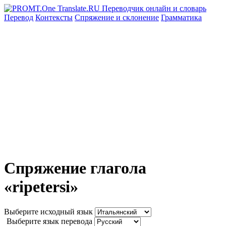
Перевод
Контексты
Спряжение
и склонение
Грамматика
Спряжение глагола
«ripetersi»
Выберите исходный язык
Выберите язык перевода