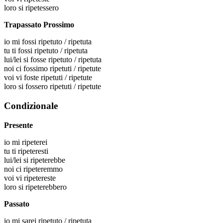
loro
si ripetessero
Trapassato Prossimo
io
mi fossi ripetuto / ripetuta
tu
ti fossi ripetuto / ripetuta
lui/lei
si fosse ripetuto / ripetuta
noi
ci fossimo ripetuti / ripetute
voi
vi foste ripetuti / ripetute
loro
si fossero ripetuti / ripetute
Condizionale
Presente
io
mi ripeterei
tu
ti ripeteresti
lui/lei
si ripeterebbe
noi
ci ripeteremmo
voi
vi ripetereste
loro
si ripeterebbero
Passato
io
mi sarei ripetuto / ripetuta