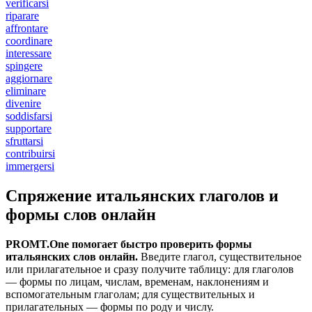
verificarsi
riparare
affrontare
coordinare
interessare
spingere
aggiornare
eliminare
divenire
soddisfarsi
supportare
sfruttarsi
contribuirsi
immergersi
Спряжение итальянских глаголов и
формы слов онлайн
PROMT.One помогает быстро проверить формы
итальянских слов онлайн.
Введите глагол, существительное
или прилагательное и сразу получите таблицу: для глаголов
— формы по лицам, числам, временам, наклонениям и
вспомогательным глаголам; для существительных и
прилагательных — формы по роду и числу.