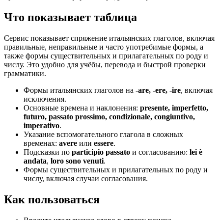
Что показывает таблица
Сервис показывает спряжение итальянских глаголов, включая
правильные, неправильные и часто употребимые формы, а
также формы существительных и прилагательных по роду и
числу. Это удобно для учёбы, перевода и быстрой проверки
грамматики.
Формы итальянских глаголов на
-are, -ere, -ire
, включая
исключения.
Основные времена и наклонения:
presente, imperfetto,
futuro, passato prossimo, condizionale, congiuntivo,
imperativo
.
Указание вспомогательного глагола в сложных
временах:
avere
или
essere
.
Подсказки по
participio passato
и согласованию:
lei è
andata
,
loro sono venuti
.
Формы существительных и прилагательных по роду и
числу, включая случаи согласования.
Как пользоваться