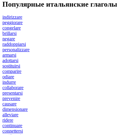
Популярные итальянские глаголы
indirizzare
peggiorare
congelare
brillarsi
negare
raddoppiarsi
personalizzare
armarsi
adottarsi
sostituirsi
comparire
odiare
indurre
collaborare
presentarsi
prevenire
causare
dimensionare
alleviare
ridere
continuare
connettersi