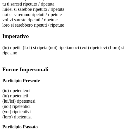
tu
ti saresti ripetuto / ripetuta
lui/lei
si sarebbe ripetuto / ripetuta
noi
ci saremmo ripetuti / ripetute
voi
vi sareste ripetuti / ripetute
loro
si sarebbero ripetuti / ripetute
Imperativo
(tu)
ripetiti
(Lei)
si ripeta
(noi)
ripetiamoci
(voi)
ripetetevi
(Loro)
si
ripetano
Forme Impersonali
Participio Presente
(io)
ripetentemi
(tu)
ripetenteti
(lui/lei)
ripetentesi
(noi)
ripetentici
(voi)
ripetentivi
(loro)
ripetentisi
Participio Passato