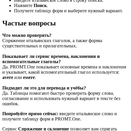
Введите итальянское слово в строку поиска.
Нажмите
Поиск
.
Получите таблицу форм и выберите нужный вариант.
Частые вопросы
Что можно проверить?
Спряжение итальянских глаголов, а также формы
существительных и прилагательных.
Показывает ли сервис времена, наклонения и
вспомогательные глаголы?
Да. PROMT.One показывает основные времена и наклонения
и указывает, какой вспомогательный глагол используется:
avere
или
essere
.
Подходит ли это для перевода и учёбы?
Да. Таблицы помогают быстро проверить форму слова,
согласование и использовать нужный вариант в тексте без
ошибок.
Попробуйте прямо сейчас:
введите итальянское слово и
получите таблицу форм в PROMT.One.
Сервис
Спряжение и склонение
позволяет вам спрягать