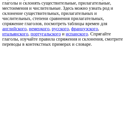
глаголы и склонять существительные, прилагательные,
местоимения и числительные. Здесь можно узнать род и
склонение существительных, прилагательных и
числительных, степени сравнения прилагательных,
спряжение глаголов, посмотреть таблицы времен для
английского
,
немецкого
,
русского
,
французского
,
итальянского
,
португальского
и
испанского
. Спрягайте
глаголы, изучайте правила спряжения и склонения, смотрите
переводы в контекстных примерах и словаре.