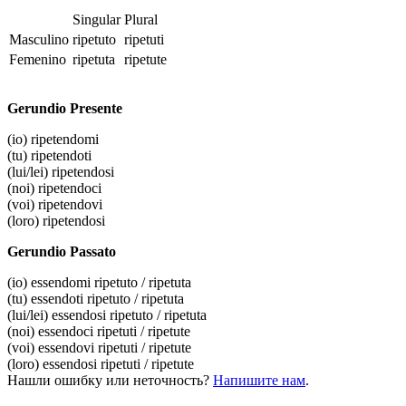
Singular
Plural
Masculino
ripetuto
ripetuti
Femenino
ripetuta
ripetute
Gerundio Presente
(io)
ripetendomi
(tu)
ripetendoti
(lui/lei)
ripetendosi
(noi)
ripetendoci
(voi)
ripetendovi
(loro)
ripetendosi
Gerundio Passato
(io)
essendomi ripetuto / ripetuta
(tu)
essendoti ripetuto / ripetuta
(lui/lei)
essendosi ripetuto / ripetuta
(noi)
essendoci ripetuti / ripetute
(voi)
essendovi ripetuti / ripetute
(loro)
essendosi ripetuti / ripetute
Нашли ошибку или неточность?
Напишите нам
.