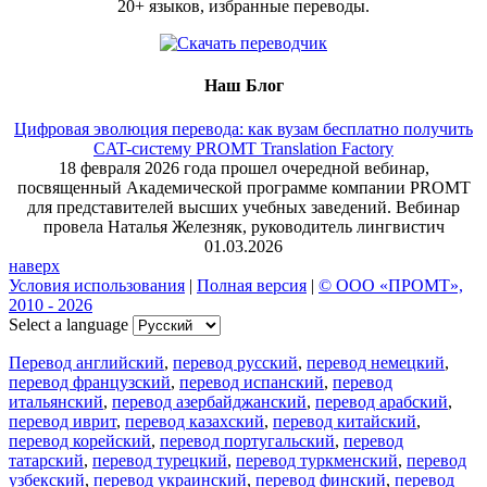
20+ языков, избранные переводы.
Наш Блог
Цифровая эволюция перевода: как вузам бесплатно получить
CAT-систему PROMT Translation Factory
18 февраля 2026 года прошел очередной вебинар,
посвященный Академической программе компании PROMT
для представителей высших учебных заведений. Вебинар
провела Наталья Железняк, руководитель лингвистич
01.03.2026
наверх
Условия использования
|
Полная версия
|
© ООО «ПРОМТ»,
2010 - 2026
Select a language
Перевод английский
,
перевод русский
,
перевод немецкий
,
перевод французский
,
перевод испанский
,
перевод
итальянский
,
перевод азербайджанский
,
перевод арабский
,
перевод иврит
,
перевод казахский
,
перевод китайский
,
перевод корейский
,
перевод португальский
,
перевод
татарский
,
перевод турецкий
,
перевод туркменский
,
перевод
узбекский
,
перевод украинский
,
перевод финский
,
перевод