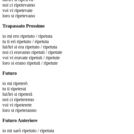
noi
ci ripetevamo
voi
vi ripetevate
loro
si ripetevano
Trapassato Prossimo
io
mi ero ripetuto / ripetuta
tu
ti eri ripetuto / ripetuta
lui/lei
si era ripetuto / ripetuta
noi
ci eravamo ripetuti / ripetute
voi
vi eravate ripetuti / ripetute
loro
si erano ripetuti / ripetute
Futuro
io
mi ripeterò
tu
ti ripeterai
lui/lei
si ripeterà
noi
ci ripeteremo
voi
vi ripeterete
loro
si ripeteranno
Futuro Anteriore
io
mi sarò ripetuto / ripetuta