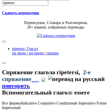
Скачать переводчик
Переводчик, Словарь и Разговорник,
20+ языков, избранные переводы.
ripetersi,
Глагол
mi ripeto / mi ripetei / ripetuto
Спряжение глагола
ripetersi
,
2-е
спряжение
повторять
Вспомогательный глагол: essere
Все формы
Indicativo
Conjuntivo
Condizionale
Imperativo
Forme
Impersonali