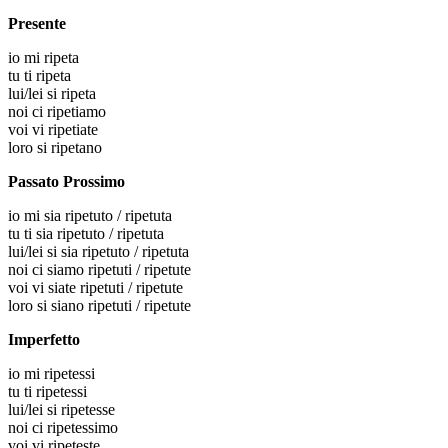
Presente
io
mi ripeta
tu
ti ripeta
lui/lei
si ripeta
noi
ci ripetiamo
voi
vi ripetiate
loro
si ripetano
Passato Prossimo
io
mi sia ripetuto / ripetuta
tu
ti sia ripetuto / ripetuta
lui/lei
si sia ripetuto / ripetuta
noi
ci siamo ripetuti / ripetute
voi
vi siate ripetuti / ripetute
loro
si siano ripetuti / ripetute
Imperfetto
io
mi ripetessi
tu
ti ripetessi
lui/lei
si ripetesse
noi
ci ripetessimo
voi
vi ripeteste