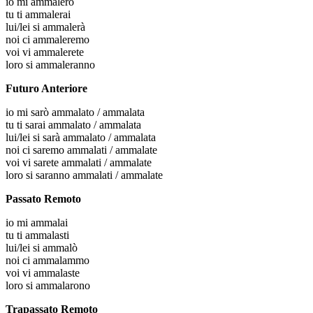
io
mi ammalerò
tu
ti ammalerai
lui/lei
si ammalerà
noi
ci ammaleremo
voi
vi ammalerete
loro
si ammaleranno
Futuro Anteriore
io
mi sarò ammalato / ammalata
tu
ti sarai ammalato / ammalata
lui/lei
si sarà ammalato / ammalata
noi
ci saremo ammalati / ammalate
voi
vi sarete ammalati / ammalate
loro
si saranno ammalati / ammalate
Passato Remoto
io
mi ammalai
tu
ti ammalasti
lui/lei
si ammalò
noi
ci ammalammo
voi
vi ammalaste
loro
si ammalarono
Trapassato Remoto