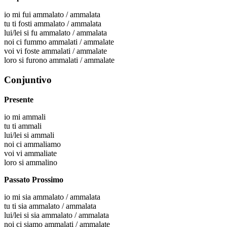
io
mi fui ammalato / ammalata
tu
ti fosti ammalato / ammalata
lui/lei
si fu ammalato / ammalata
noi
ci fummo ammalati / ammalate
voi
vi foste ammalati / ammalate
loro
si furono ammalati / ammalate
Conjuntivo
Presente
io
mi ammali
tu
ti ammali
lui/lei
si ammali
noi
ci ammaliamo
voi
vi ammaliate
loro
si ammalino
Passato Prossimo
io
mi sia ammalato / ammalata
tu
ti sia ammalato / ammalata
lui/lei
si sia ammalato / ammalata
noi
ci siamo ammalati / ammalate