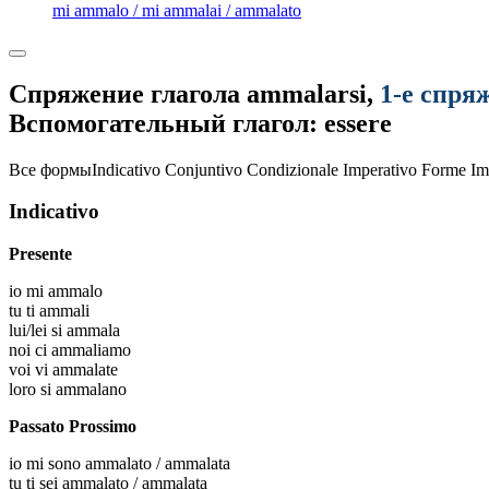
mi ammalo / mi ammalai / ammalato
Спряжение глагола
ammalarsi
,
1-е спря
Вспомогательный глагол: essere
Все формы
Indicativo
Conjuntivo
Condizionale
Imperativo
Forme Im
Indicativo
Presente
io
mi ammalo
tu
ti ammali
lui/lei
si ammala
noi
ci ammaliamo
voi
vi ammalate
loro
si ammalano
Passato Prossimo
io
mi sono ammalato / ammalata
tu
ti sei ammalato / ammalata