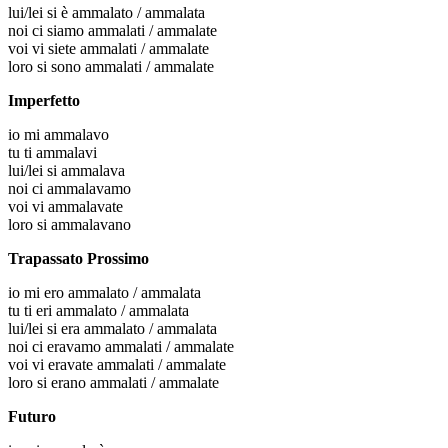
lui/lei
si è ammalato / ammalata
noi
ci siamo ammalati / ammalate
voi
vi siete ammalati / ammalate
loro
si sono ammalati / ammalate
Imperfetto
io
mi ammalavo
tu
ti ammalavi
lui/lei
si ammalava
noi
ci ammalavamo
voi
vi ammalavate
loro
si ammalavano
Trapassato Prossimo
io
mi ero ammalato / ammalata
tu
ti eri ammalato / ammalata
lui/lei
si era ammalato / ammalata
noi
ci eravamo ammalati / ammalate
voi
vi eravate ammalati / ammalate
loro
si erano ammalati / ammalate
Futuro