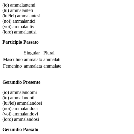
(io)
ammalantemi
(tu)
ammalanteti
(lui/lei)
ammalantesi
(noi)
ammalantici
(voi)
ammalantivi
(loro)
ammalantisi
Participio Passato
Singular
Plural
Masculino
ammalato
ammalati
Femenino
ammalata
ammalate
Gerundio Presente
(io)
ammalandomi
(tu)
ammalandoti
(lui/lei)
ammalandosi
(noi)
ammalandoci
(voi)
ammalandovi
(loro)
ammalandosi
Gerundio Passato