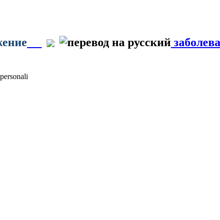
жение
заболева
personali