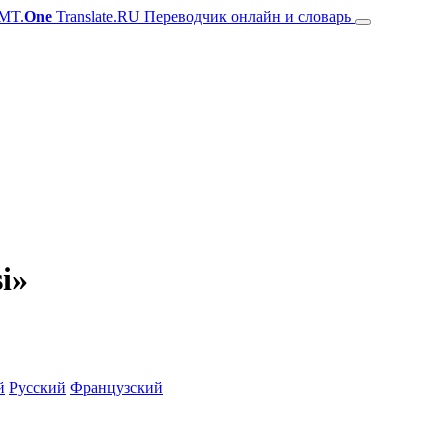
MT.
One
Translate.RU Переводчик онлайн и словарь
i»
й
Русский
Французский