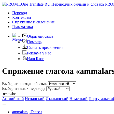
PRO
Перевод
Контексты
Спряжение
и склонение
Грамматика
Обратная связь
Помощь
Скачать приложение
Реклама у нас
Наш Блог
Спряжение глагола «ammalars
Выберите исходный язык
Выберите язык перевода
Английский
Испанский
Итальянский
Немецкий
Португальски
ammalarsi,
Глагол