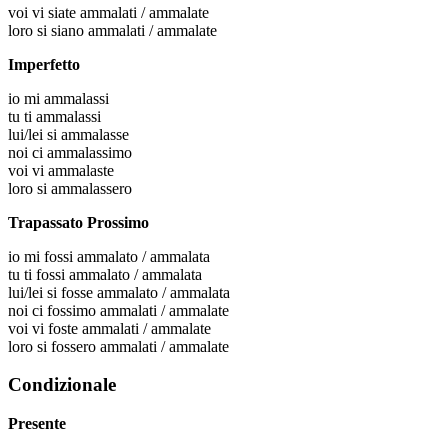
voi
vi siate ammalati / ammalate
loro
si siano ammalati / ammalate
Imperfetto
io
mi ammalassi
tu
ti ammalassi
lui/lei
si ammalasse
noi
ci ammalassimo
voi
vi ammalaste
loro
si ammalassero
Trapassato Prossimo
io
mi fossi ammalato / ammalata
tu
ti fossi ammalato / ammalata
lui/lei
si fosse ammalato / ammalata
noi
ci fossimo ammalati / ammalate
voi
vi foste ammalati / ammalate
loro
si fossero ammalati / ammalate
Condizionale
Presente