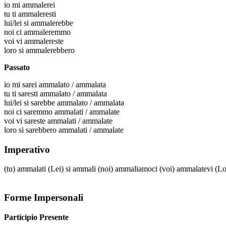
io
mi ammalerei
tu
ti ammaleresti
lui/lei
si ammalerebbe
noi
ci ammaleremmo
voi
vi ammalereste
loro
si ammalerebbero
Passato
io
mi sarei ammalato / ammalata
tu
ti saresti ammalato / ammalata
lui/lei
si sarebbe ammalato / ammalata
noi
ci saremmo ammalati / ammalate
voi
vi sareste ammalati / ammalate
loro
si sarebbero ammalati / ammalate
Imperativo
(tu)
ammalati
(Lei)
si ammali
(noi)
ammaliamoci
(voi)
ammalatevi
(Lo
Forme Impersonali
Participio Presente