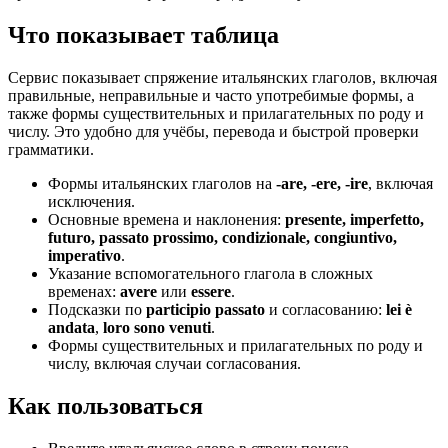
Что показывает таблица
Сервис показывает спряжение итальянских глаголов, включая
правильные, неправильные и часто употребимые формы, а
также формы существительных и прилагательных по роду и
числу. Это удобно для учёбы, перевода и быстрой проверки
грамматики.
Формы итальянских глаголов на
-are, -ere, -ire
, включая
исключения.
Основные времена и наклонения:
presente, imperfetto,
futuro, passato prossimo, condizionale, congiuntivo,
imperativo
.
Указание вспомогательного глагола в сложных
временах:
avere
или
essere
.
Подсказки по
participio passato
и согласованию:
lei è
andata
,
loro sono venuti
.
Формы существительных и прилагательных по роду и
числу, включая случаи согласования.
Как пользоваться