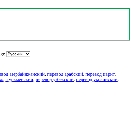
age
евод азербайджанский
,
перевод арабский
,
перевод иврит
,
вод туркменский
,
перевод узбекский
,
перевод украинский
,