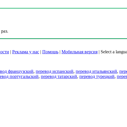
раз.
ости
|
Реклама у нас
|
Помощь
|
Мобильная версия
|
Select a langu
евод французский
,
перевод испанский
,
перевод итальянский
,
пер
евод португальский
,
перевод татарский
,
перевод турецкий
,
пере