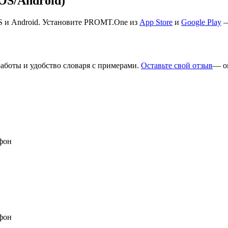
S/Android)
S и Android. Установите PROMT.One из
App Store
и
Google Play
—
работы и удобство словаря с примерами.
Оставьте свой отзыв
— о
фон
фон