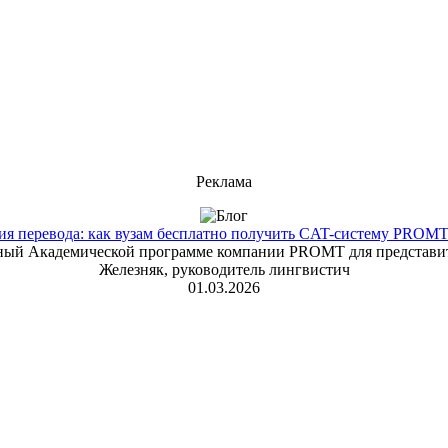
Реклама
 перевода: как вузам бесплатно получить CAT-систему PROMT T
енный Академической программе компании PROMT для представит
Железняк, руководитель лингвистич
01.03.2026