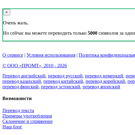
×
Очень жаль,
Но сейчас вы можете переводить только
5000
символов за один 
О сервисе
|
Условия использования
|
Политика конфиденциальн
© ООО «ПРОМТ», 2010 - 2026
Перевод английский
,
перевод русский
,
перевод немецкий
,
пер
перевод казахский
,
перевод китайский
,
перевод корейский
,
пер
перевод финский
,
перевод эстонский
,
перевод японский
Возможности
Перевод текста
Примеры употребления
Склонение и спряжение
Наш блог