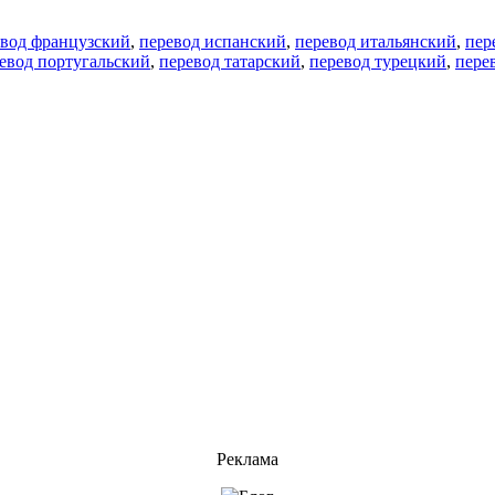
евод французский
,
перевод испанский
,
перевод итальянский
,
пер
евод португальский
,
перевод татарский
,
перевод турецкий
,
пере
Реклама