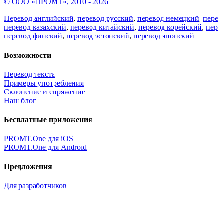
© ООО «ПРОМТ», 2010 - 2026
Перевод английский
,
перевод русский
,
перевод немецкий
,
пер
перевод казахский
,
перевод китайский
,
перевод корейский
,
пер
перевод финский
,
перевод эстонский
,
перевод японский
Возможности
Перевод текста
Примеры употребления
Склонение и спряжение
Наш блог
Бесплатные приложения
PROMT.One для iOS
PROMT.One для Android
Предложения
Для разработчиков