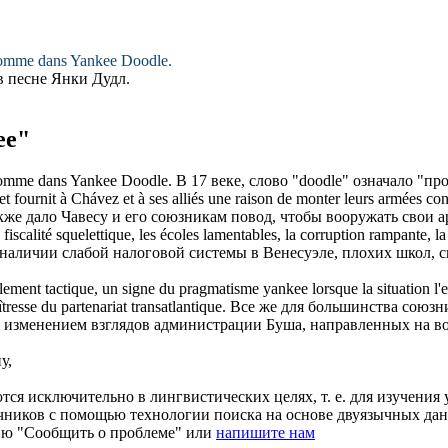
, comme dans
Yankee
Doodle.
 в песне
Янки
Дудл.
ee"
, comme dans
Yankee
Doodle.
В 17 веке, слово "doodle" означало "пр
t fournit à Chávez et à ses alliés une raison de monter leurs armées con
кже дало Чавесу и его союзникам повод, чтобы вооружать свои
fiscalité squelettique, les écoles lamentables, la corruption rampante, la 
наличии слабой налоговой системы в Венесуэле, плохих школ, 
mplement tactique, un signe du pragmatisme
yankee
lorsque la situation l'
esse du partenariat transatlantique.
Все же для большинства союзни
а не изменением взглядов администрации Буша, направленных на 
у,
ся исключительно в лингвистических целях, т. е. для изучения 
очников с помощью технологии поиска на основе двуязычных д
ию "Сообщить о проблеме" или
напишите нам