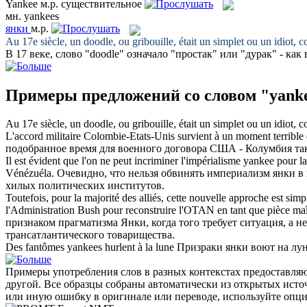
Yankee
м.р.
существительное
мн.
yankees
янки
м.р.
Au 17e siècle, un doodle, ou gribouille, était un simplet ou un idiot
В 17 веке, слово "doodle" означало "простак" или "дурак" - как
Примеры предложений со словом "yank
Au 17e siècle, un doodle, ou gribouille, était un simplet ou un idiot
L'accord militaire Colombie-Etats-Unis survient à un moment terrible e
подобранное время для военного договора США - Колумбия та
Il est évident que l'on ne peut incriminer l'impérialisme
yankee
pour la 
Vénézuéla.
Очевидно, что нельзя обвинять империализм
янки
в 
хилых политических институтов.
Toutefois, pour la majorité des alliés, cette nouvelle approche est si
l'Administration Bush pour reconstruire l'OTAN en tant que pièce maîtr
признаком прагматизма
Янки
, когда того требует ситуация, 
трансатлантического товарищества.
Des fantômes
yankees
hurlent à la lune
Призраки
янки
воют на лун
Примеры употребления слов в разных контекстах предоставляют
другой. Все образцы собраны автоматически из открытых ист
или иную ошибку в оригинале или переводе, используйте опц