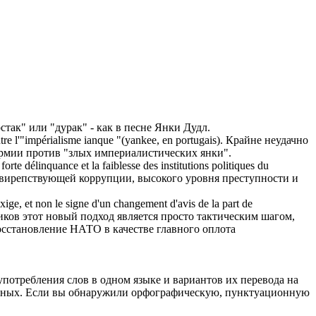
остак" или "дурак" - как в песне
Янки
Дудл.
tre l'"impérialisme ianque "(
yankee
, en portugais).
Крайне неудачно
 армии против "злых империалистических
янки
".
forte délinquance et la faiblesse des institutions politiques du
свирепствующей коррупции, высокого уровня преступности и
exige, et non le signe d'un changement d'avis de la part de
ков этот новый подход является просто тактическим шагом,
восстановление НАТО в качестве главного оплота
употребления слов в одном языке и вариантов их перевода на
анных. Если вы обнаружили орфографическую, пунктуационную