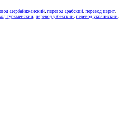
евод азербайджанский
,
перевод арабский
,
перевод иврит
,
вод туркменский
,
перевод узбекский
,
перевод украинский
,