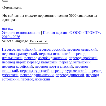
Очень жаль,
Но сейчас вы можете переводить только
5000
символов за
один раз.
наверх
Условия использования
|
Полная версия
|
© ООО «ПРОМТ»,
2010 - 2026
Select a language
Перевод английский
,
перевод русский
,
перевод немецкий
,
перевод французский
,
перевод испанский
,
перевод
итальянский
,
перевод азербайджанский
,
перевод арабский
,
перевод иврит
,
перевод казахский
,
перевод китайский
,
перевод корейский
,
перевод португальский
,
перевод
татарский
,
перевод турецкий
,
перевод туркменский
,
перевод
узбекский
,
перевод украинский
,
перевод финский
,
перевод
эстонский
,
перевод японский
Возможности
Перевод текста
Примеры употребления