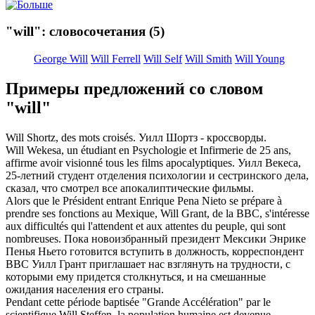
"will": словосочетания
(5)
George Will
Will Ferrell
Will Self
Will Smith
Will Young
Примеры предложений со словом
"will"
Will
Shortz, des mots croisés.
Уилл
Шортз - кроссворды.
Will
Wekesa, un étudiant en Psychologie et Infirmerie de 25 ans,
affirme avoir visionné tous les films apocalyptiques.
Уилл
Векеса,
25-летний студент отделения психологии и сестринского дела,
сказал, что смотрел все апокалиптические фильмы.
Alors que le Président entrant Enrique Pena Nieto se prépare à
prendre ses fonctions au Mexique,
Will
Grant, de la BBC, s'intéresse
aux difficultés qui l'attendent et aux attentes du peuple, qui sont
nombreuses.
Пока новоизбранный президент Мексики Энрике
Пенья Ньето готовится вступить в должность, корреспондент
BBC
Уилл
Грант приглашает нас взглянуть на трудности, с
которыми ему придется столкнуться, и на смешанные
ожидания населения его страны.
Pendant cette période baptisée "Grande Accélération" par le
scientifique
Will
Steffen, la population humaine est devenue