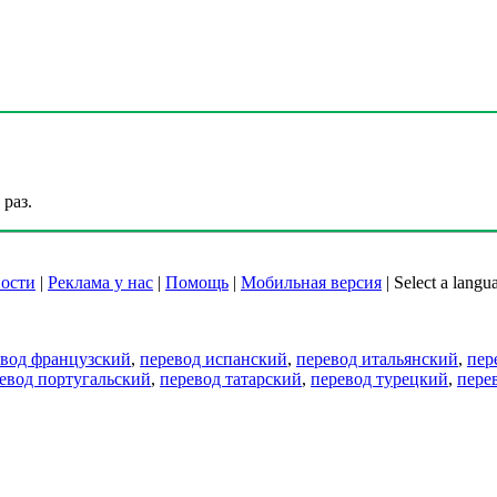
раз.
ости
|
Реклама у нас
|
Помощь
|
Мобильная версия
|
Select a langu
евод французский
,
перевод испанский
,
перевод итальянский
,
пер
евод португальский
,
перевод татарский
,
перевод турецкий
,
пере