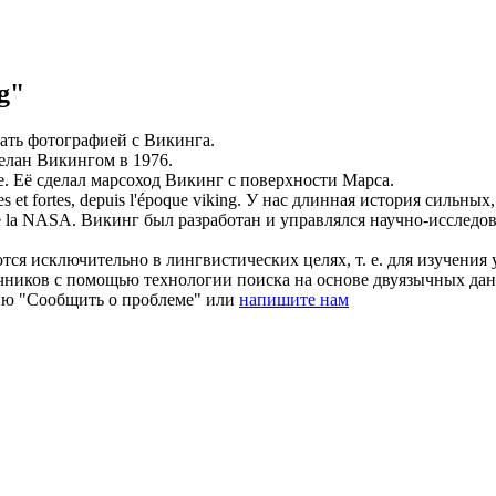
g"
чать фотографией с
Викинга
.
делан
Викингом
в 1976.
e.
Её сделал марсоход
Викинг
с поверхности Марса.
 et fortes, depuis l'époque
viking
.
У нас длинная история сильных
de la NASA.
Викинг
был разработан и управлялся научно-исследо
ся исключительно в лингвистических целях, т. е. для изучения 
очников с помощью технологии поиска на основе двуязычных д
ию "Сообщить о проблеме" или
напишите нам