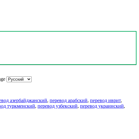
age
евод азербайджанский
,
перевод арабский
,
перевод иврит
,
вод туркменский
,
перевод узбекский
,
перевод украинский
,