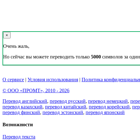
×
Очень жаль,
Но сейчас вы можете переводить только
5000
символов за один 
О сервисе
|
Условия использования
|
Политика конфиденциальн
© ООО «ПРОМТ», 2010 - 2026
Перевод английский
,
перевод русский
,
перевод немецкий
,
пер
перевод казахский
,
перевод китайский
,
перевод корейский
,
пер
перевод финский
,
перевод эстонский
,
перевод японский
Возможности
Перевод текста