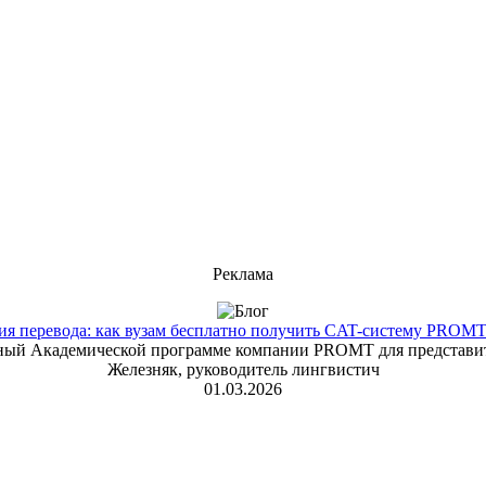
Реклама
 перевода: как вузам бесплатно получить CAT-систему PROMT T
енный Академической программе компании PROMT для представит
Железняк, руководитель лингвистич
01.03.2026