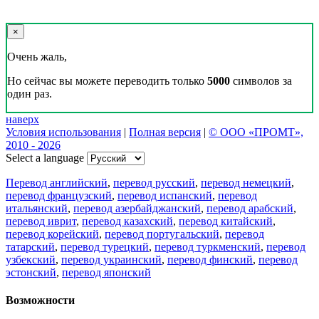
×
Очень жаль,
Но сейчас вы можете переводить только
5000
символов за
один раз.
наверх
Условия использования
|
Полная версия
|
© ООО «ПРОМТ»,
2010 - 2026
Select a language
Перевод английский
,
перевод русский
,
перевод немецкий
,
перевод французский
,
перевод испанский
,
перевод
итальянский
,
перевод азербайджанский
,
перевод арабский
,
перевод иврит
,
перевод казахский
,
перевод китайский
,
перевод корейский
,
перевод португальский
,
перевод
татарский
,
перевод турецкий
,
перевод туркменский
,
перевод
узбекский
,
перевод украинский
,
перевод финский
,
перевод
эстонский
,
перевод японский
Возможности