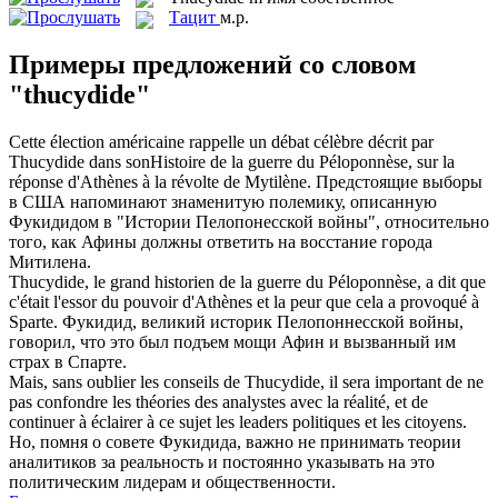
Тацит
м.р.
Примеры предложений со словом
"thucydide"
Cette élection américaine rappelle un débat célèbre décrit par
Thucydide
dans sonHistoire de la guerre du Péloponnèse, sur la
réponse d'Athènes à la révolte de Mytilène.
Предстоящие выборы
в США напоминают знаменитую полемику, описанную
Фукидидом в "Истории Пелопонесской войны", относительно
того, как Афины должны ответить на восстание города
Митилена.
Thucydide
, le grand historien de la guerre du Péloponnèse, a dit que
c'était l'essor du pouvoir d'Athènes et la peur que cela a provoqué à
Sparte.
Фукидид, великий историк Пелопоннесской войны,
говорил, что это был подъем мощи Афин и вызванный им
страх в Спарте.
Mais, sans oublier les conseils de
Thucydide
, il sera important de ne
pas confondre les théories des analystes avec la réalité, et de
continuer à éclairer à ce sujet les leaders politiques et les citoyens.
Но, помня о совете Фукидида, важно не принимать теории
аналитиков за реальность и постоянно указывать на это
политическим лидерам и общественности.