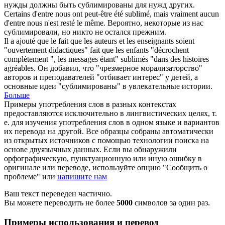
нужды должны быть
сублимированы
для нужд других.
Certains d'entre nous ont peut-être été
sublimé
, mais vraiment aucun
d'entre nous n'est resté le même.
Вероятно, некоторые из нас
сублимировали
, но никто не остался прежним.
Il a ajouté que le fait que les auteurs et les enseignants soient
"ouvertement didactiques" fait que les enfants "décrochent
complètement ", les messages étant"
sublimés
"dans des histoires
agréables.
Он добавил, что "чрезмерное морализаторство"
авторов и преподавателей "отбивает интерес" у детей, а
основные идеи "
сублимированы
" в увлекательные истории.
Больше
Примеры употребления слов в разных контекстах
предоставляются исключительно в лингвистических целях, т.
е. для изучения употребления слов в одном языке и вариантов
их перевода на другой. Все образцы собраны автоматически
из открытых источников с помощью технологии поиска на
основе двуязычных данных. Если вы обнаружили
орфографическую, пунктуационную или иную ошибку в
оригинале или переводе, используйте опцию "Сообщить о
проблеме" или
напишите нам
Ваш текст переведен частично.
Вы можете переводить не более
5000
символов за один раз.
Примеры использования и перевод