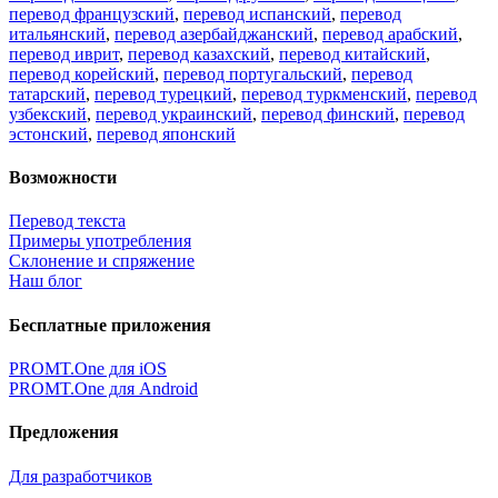
перевод французский
,
перевод испанский
,
перевод
итальянский
,
перевод азербайджанский
,
перевод арабский
,
перевод иврит
,
перевод казахский
,
перевод китайский
,
перевод корейский
,
перевод португальский
,
перевод
татарский
,
перевод турецкий
,
перевод туркменский
,
перевод
узбекский
,
перевод украинский
,
перевод финский
,
перевод
эстонский
,
перевод японский
Возможности
Перевод текста
Примеры употребления
Склонение и спряжение
Наш блог
Бесплатные приложения
PROMT.One для iOS
PROMT.One для Android
Предложения
Для разработчиков