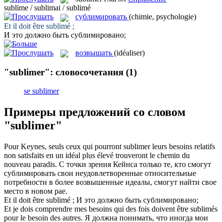
sublime / sublimai / sublimé
сублимировать
(chimie, psychologie)
Et il doit être
sublimé
;
И это должно быть
сублимировано
;
возвышать
(idéaliser)
"sublimer": словосочетания
(1)
se sublimer
Примеры предложений со словом
"sublimer"
Pour Keynes, seuls ceux qui pourront
sublimer
leurs besoins relatifs
non satisfaits en un idéal plus élevé trouveront le chemin du
nouveau paradis.
С точки зрения Кейнса только те, кто смогут
сублимировать свои неудовлетворенные относительные
потребности в более
возвышенные
идеалы, смогут найти свое
место в новом рае.
Et il doit être
sublimé
;
И это должно быть
сублимировано
;
Et je dois comprendre mes besoins qui des fois doivent être
sublimés
pour le besoin des autres.
Я должна понимать, что иногда мои