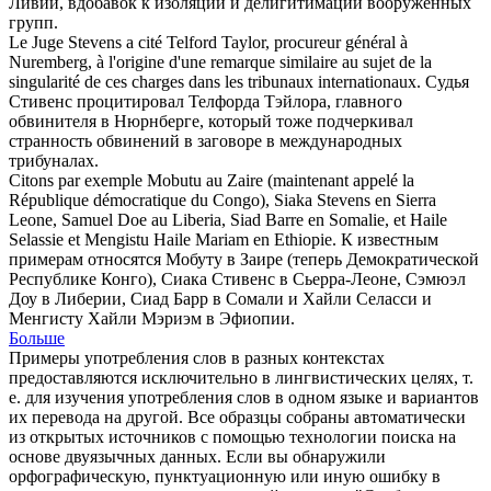
Ливии, вдобавок к изоляции и делигитимации вооруженных
групп.
Le Juge
Stevens
a cité Telford Taylor, procureur général à
Nuremberg, à l'origine d'une remarque similaire au sujet de la
singularité de ces charges dans les tribunaux internationaux.
Судья
Стивенс
процитировал Телфорда Тэйлора, главного
обвинителя в Нюрнберге, который тоже подчеркивал
странность обвинений в заговоре в международных
трибуналах.
Citons par exemple Mobutu au Zaire (maintenant appelé la
République démocratique du Congo), Siaka
Stevens
en Sierra
Leone, Samuel Doe au Liberia, Siad Barre en Somalie, et Haile
Selassie et Mengistu Haile Mariam en Ethiopie.
К известным
примерам относятся Мобуту в Заире (теперь Демократической
Республике Конго), Сиака
Стивенс
в Сьерра-Леоне, Сэмюэл
Доу в Либерии, Сиад Барр в Сомали и Хайли Селасси и
Менгисту Хайли Мэриэм в Эфиопии.
Больше
Примеры употребления слов в разных контекстах
предоставляются исключительно в лингвистических целях, т.
е. для изучения употребления слов в одном языке и вариантов
их перевода на другой. Все образцы собраны автоматически
из открытых источников с помощью технологии поиска на
основе двуязычных данных. Если вы обнаружили
орфографическую, пунктуационную или иную ошибку в