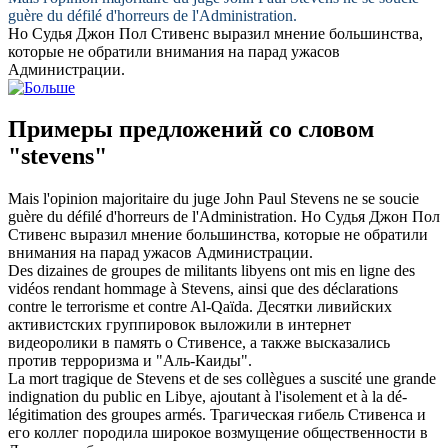
guère du défilé d'horreurs de l'Administration.
Но Судья Джон Пол
Стивенс
выразил мнение большинства,
которые не обратили внимания на парад ужасов
Администрации.
Примеры предложений со словом
"stevens"
Mais l'opinion majoritaire du juge John Paul
Stevens
ne se soucie
guère du défilé d'horreurs de l'Administration.
Но Судья Джон Пол
Стивенс
выразил мнение большинства, которые не обратили
внимания на парад ужасов Администрации.
Des dizaines de groupes de militants libyens ont mis en ligne des
vidéos rendant hommage à
Stevens
, ainsi que des déclarations
contre le terrorisme et contre Al-Qaïda.
Десятки ливийских
активистских группировок выложили в интернет
видеоролики в память о
Стивенсе
, а также высказались
против терроризма и "Аль-Каиды".
La mort tragique de
Stevens
et de ses collègues a suscité une grande
indignation du public en Libye, ajoutant à l'isolement et à la dé-
légitimation des groupes armés.
Трагическая гибель
Стивенса
и
его коллег породила широкое возмущение общественности в