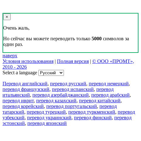
×
Очень жаль,
Но сейчас вы можете переводить только
5000
символов за
один раз.
наверх
Условия использования
|
Полная версия
|
© ООО «ПРОМТ»,
2010 - 2026
Select a language
Перевод английский
,
перевод русский
,
перевод немецкий
,
перевод французский
,
перевод испанский
,
перевод
итальянский
,
перевод азербайджанский
,
перевод арабский
,
перевод иврит
,
перевод казахский
,
перевод китайский
,
перевод корейский
,
перевод португальский
,
перевод
татарский
,
перевод турецкий
,
перевод туркменский
,
перевод
узбекский
,
перевод украинский
,
перевод финский
,
перевод
эстонский
,
перевод японский
Возможности