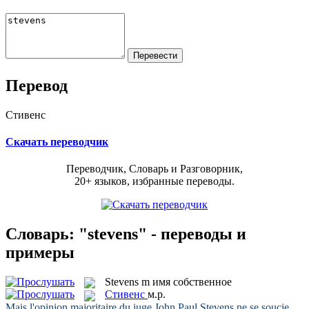
Перевод
Стивенс
Скачать переводчик
Переводчик, Словарь и Разговорник,
20+ языков, избранные переводы.
Словарь: "stevens" - переводы и
примеры
Stevens
m
имя собственное
Стивенс
м.р.
Mais l'opinion majoritaire du juge John Paul
Stevens
ne se soucie