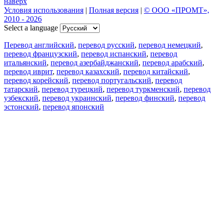
наверх
Условия использования
|
Полная версия
|
© ООО «ПРОМТ»,
2010 - 2026
Select a language
Перевод английский
,
перевод русский
,
перевод немецкий
,
перевод французский
,
перевод испанский
,
перевод
итальянский
,
перевод азербайджанский
,
перевод арабский
,
перевод иврит
,
перевод казахский
,
перевод китайский
,
перевод корейский
,
перевод португальский
,
перевод
татарский
,
перевод турецкий
,
перевод туркменский
,
перевод
узбекский
,
перевод украинский
,
перевод финский
,
перевод
эстонский
,
перевод японский
Возможности
Перевод текста
Примеры употребления
Склонение и спряжение
Наш блог
Бесплатные приложения
PROMT.One для iOS
PROMT.One для Android