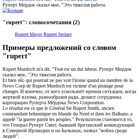
Руперт
Мердок сказал мне, "Это тяжелая работа.
"rupert": словосочетания
(2)
Rupert Mayer
Rupert Steiner
Примеры предложений со словом
"rupert"
Rupert
Murdoch m'a dit, "Tout est un dur labeur.
Руперт
Мердок
сказал мне, "Это тяжелая работа.
Et bien sûr, qui pourrait ne pas voir l'ironie quand un membre de la
News Corp de
Rupert
Murdoch est victime d'un piratage pour
changer.
И конечно, от кого ускользнёт ирония ситуации, когда
жертвой взлома, разнообразия ради, делают сотрудника
корпорации
Руперта
Мёрдока News Corporation.
Le résultat est ce que le Général Sir
Rupert
Smith, ancien
commandant britannique en Irlande du Nord et dans les Balkans, a
appelé "la guerre parmi les peuples."
Результатом становится то,
что Генерал
Руперт
Смит, бывший британский командующий
в Северной Ирландии и на Балканах, назвал "война среди
людей".