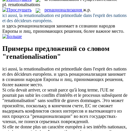
pl.
renationalisations
ренационализация
ж.р.
ici aussi, la
renationalisation
est primordiale dans l'esprit des nations
et des décideurs européens.
и здесь
ренационализация
занимает в сознании народов
Европы и лиц, принимающих решения, более важное место.
Примеры предложений со словом
"renationalisation"
ici aussi, la
renationalisation
est primordiale dans l'esprit des nations
et des décideurs européens.
и здесь
ренационализация
занимает
в сознании народов Европы и лиц, принимающих решения,
более важное место.
Si cela devait arriver, ce serait parce qu'à long terme, l'UE ne
pourrait pas subir les conflits d'intérêts et le processus subséquent de
"
renationalisation
" sans souffrir de graves dommages.
Это может
произойти, поскольку, в конечном счете, ЕС не сможет
выдержать конфликтов своих интересов и вытекающего из
них процесса "
ренационализации
" во всех государствах-
членах, не понеся серьезных повреждений.
Si elle ne donne plus un caractère européen à ses intérêts nationaux,