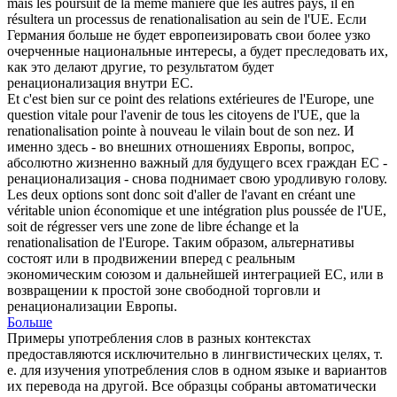
mais les poursuit de la même manière que les autres pays, il en
résultera un processus de
renationalisation
au sein de l'UE.
Если
Германия больше не будет европеизировать свои более узко
очерченные национальные интересы, а будет преследовать их,
как это делают другие, то результатом будет
ренационализация
внутри ЕС.
Et c'est bien sur ce point des relations extérieures de l'Europe, une
question vitale pour l'avenir de tous les citoyens de l'UE, que la
renationalisation
pointe à nouveau le vilain bout de son nez.
И
именно здесь - во внешних отношениях Европы, вопрос,
абсолютно жизненно важный для будущего всех граждан ЕС -
ренационализация
- снова поднимает свою уродливую голову.
Les deux options sont donc soit d'aller de l'avant en créant une
véritable union économique et une intégration plus poussée de l'UE,
soit de régresser vers une zone de libre échange et la
renationalisation
de l'Europe.
Таким образом, альтернативы
состоят или в продвижении вперед с реальным
экономическим союзом и дальнейшей интеграцией ЕС, или в
возвращении к простой зоне свободной торговли и
ренационализации
Европы.
Больше
Примеры употребления слов в разных контекстах
предоставляются исключительно в лингвистических целях, т.
е. для изучения употребления слов в одном языке и вариантов
их перевода на другой. Все образцы собраны автоматически