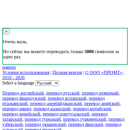
×
Очень жаль,
Но сейчас вы можете переводить только
5000
символов за
один раз.
наверх
Условия использования
|
Полная версия
|
© ООО «ПРОМТ»,
2010 - 2026
Select a language
Перевод английский
,
перевод русский
,
перевод немецкий
,
перевод французский
,
перевод испанский
,
перевод
итальянский
,
перевод азербайджанский
,
перевод арабский
,
перевод иврит
,
перевод казахский
,
перевод китайский
,
перевод корейский
,
перевод португальский
,
перевод
татарский
,
перевод турецкий
,
перевод туркменский
,
перевод
узбекский
,
перевод украинский
,
перевод финский
,
перевод
эстонский
,
перевод японский