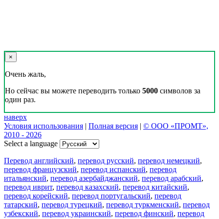
×
Очень жаль,
Но сейчас вы можете переводить только
5000
символов за
один раз.
наверх
Условия использования
|
Полная версия
|
© ООО «ПРОМТ»,
2010 - 2026
Select a language
Перевод английский
,
перевод русский
,
перевод немецкий
,
перевод французский
,
перевод испанский
,
перевод
итальянский
,
перевод азербайджанский
,
перевод арабский
,
перевод иврит
,
перевод казахский
,
перевод китайский
,
перевод корейский
,
перевод португальский
,
перевод
татарский
,
перевод турецкий
,
перевод туркменский
,
перевод
узбекский
,
перевод украинский
,
перевод финский
,
перевод