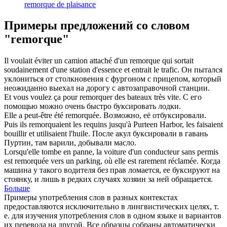
remorque de plaisance
Примеры предложений со словом
"remorque"
Il voulait éviter un camion attaché d'un
remorque
qui sortait
soudainement d'une station d'essence et entrait le trafic.
Он пытался
уклониться от столкновения с фургоном с
прицепом
, который
неожиданно выехал на дорогу с автозаправочной станции.
Et vous voulez ça pour
remorquer
des bateaux très vite.
С его
помощью можно очень быстро
буксировать
лодки.
Elle a peut-être été
remorquée
.
Возможно, её
отбуксировали
.
Puis ils
remorquaient
les requins jusqu'à Purteen Harbor, les faisaient
bouillir et utilisaient l'huile.
После акул
буксировали
в гавань
Пуртин, там варили, добывали масло.
Lorsqu'elle tombe en panne, la voiture d'un conducteur sans permis
est
remorquée
vers un parking, où elle est rarement réclamée.
Когда
машина у такого водителя без прав ломается, ее
буксируют
на
стоянку, и лишь в редких случаях хозяин за ней обращается.
Больше
Примеры употребления слов в разных контекстах
предоставляются исключительно в лингвистических целях, т.
е. для изучения употребления слов в одном языке и вариантов
их перевода на другой. Все образцы собраны автоматически