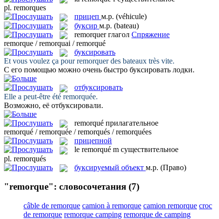
pl.
remorques
прицеп
м.р.
(véhicule)
буксир
м.р.
(bateau)
remorquer
глагол
Спряжение
remorque / remorquai / remorqué
буксировать
Et vous voulez ça pour
remorquer
des bateaux très vite.
С его помощью можно очень быстро
буксировать
лодки.
отбуксировать
Elle a peut-être été
remorquée
.
Возможно, её
отбуксировали
.
remorqué
прилагательное
remorqué / remorquée / remorqués / remorquées
прицепной
le
remorqué
m
существительное
pl.
remorqués
буксируемый объект
м.р.
(Право)
"remorque": словосочетания
(7)
câble de remorque
camion à remorque
camion remorque
croc
de remorque
remorque camping
remorque de camping