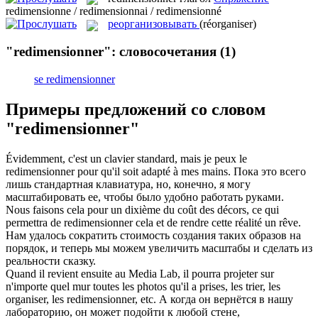
redimensionne / redimensionnai / redimensionné
реорганизовывать
(réorganiser)
"redimensionner": словосочетания
(1)
se redimensionner
Примеры предложений со словом
"redimensionner"
Évidemment, c'est un clavier standard, mais je peux le
redimensionner
pour qu'il soit adapté à mes mains.
Пока это всего
лишь стандартная клавиатура, но, конечно, я могу
масштабировать ее, чтобы было удобно работать руками.
Nous faisons cela pour un dixième du coût des décors, ce qui
permettra de
redimensionner
cela et de rendre cette réalité un rêve.
Нам удалось сократить стоимость создания таких образов на
порядок, и теперь мы можем увеличить масштабы и сделать из
реальности сказку.
Quand il revient ensuite au Media Lab, il pourra projeter sur
n'importe quel mur toutes les photos qu'il a prises, les trier, les
organiser, les
redimensionner
, etc.
А когда он вернётся в нашу
лабораторию, он может подойти к любой стене,