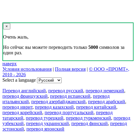
×
Очень жаль,
Но сейчас вы можете переводить только
5000
символов за
один раз.
наверх
Условия использования
|
Полная версия
|
© ООО «ПРОМТ»,
2010 - 2026
Select a language
Перевод английский
,
перевод русский
,
перевод немецкий
,
перевод французский
,
перевод испанский
,
перевод
итальянский
,
перевод азербайджанский
,
перевод арабский
,
перевод иврит
,
перевод казахский
,
перевод китайский
,
перевод корейский
,
перевод португальский
,
перевод
татарский
,
перевод турецкий
,
перевод туркменский
,
перевод
узбекский
,
перевод украинский
,
перевод финский
,
перевод
эстонский
,
перевод японский