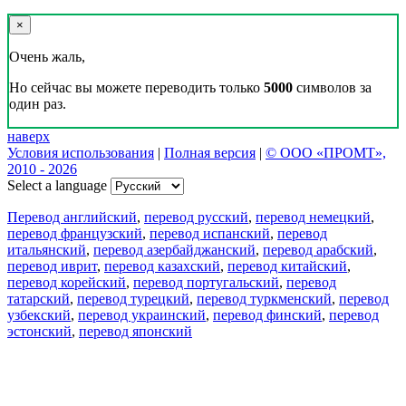
×
Очень жаль,
Но сейчас вы можете переводить только
5000
символов за
один раз.
наверх
Условия использования
|
Полная версия
|
© ООО «ПРОМТ»,
2010 - 2026
Select a language
Перевод английский
,
перевод русский
,
перевод немецкий
,
перевод французский
,
перевод испанский
,
перевод
итальянский
,
перевод азербайджанский
,
перевод арабский
,
перевод иврит
,
перевод казахский
,
перевод китайский
,
перевод корейский
,
перевод португальский
,
перевод
татарский
,
перевод турецкий
,
перевод туркменский
,
перевод
узбекский
,
перевод украинский
,
перевод финский
,
перевод
эстонский
,
перевод японский
Возможности
Перевод текста