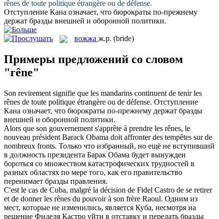
rênes
de toute politique étrangère ou de défense.
Отступление Кана означает, что бюрократы по-прежнему
держат
бразды
внешней и оборонной политики.
вожжа
ж.р.
(bride)
Примеры предложений со словом
"rêne"
Son revirement signifie que les mandarins continuent de tenir les
rênes
de toute politique étrangère ou de défense.
Отступление
Кана означает, что бюрократы по-прежнему держат
бразды
внешней и оборонной политики.
Alors que son gouvernement s'apprête à prendre les
rênes
, le
nouveau président Barack Obama doit affronter des tempêtes sur de
nombreux fronts.
Только что избранный, но ещё не вступивший
в должность президента Барак Обама будет вынужден
бороться со множеством катастрофических трудностей в
разных областях по мере того, как его правительство
перенимает
бразды
правления.
C'est le cas de Cuba, malgré la décision de Fidel Castro de se retirer
et de donner les
rênes
du pouvoir à son frère Raoul.
Одним из
мест, которые не изменились, является Куба, несмотря на
решение Фиделя Кастро уйти в отставку и передать
бразды