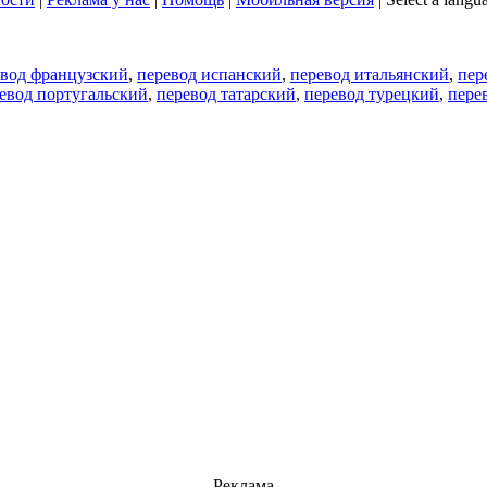
евод французский
,
перевод испанский
,
перевод итальянский
,
пер
евод португальский
,
перевод татарский
,
перевод турецкий
,
пере
Реклама