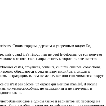
rtisans.
Своим гордым, дерзким и уверенным видом Бо,
e, mais quand il s'y résout, rien ne peut le détourner de son nouveau
лающего менять свое направление, которого также нелегко
mbreuses castes, croyances, couleurs, cultures, cuisines, convictions,
 нередко обращаются к сектантству, индийцы пришли к
тюмы и традиции, и, тем не менее, все они сплачиваются вокруг
pace qui n'est pas décoré, un espace qui n'est pas maniéré, d'aucune
ая, но жизнеспособная, не наряженная и не вычурная, в
одного камня.
употребления слов в одном языке и вариантов их перевода на
анных. Если вы обнаружили орфографическую, пунктуационную