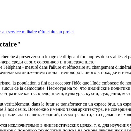
re au service militaire
réfractaire au projet
taire"
herché à préserver son image de dirigeant fort auprès de ses alliés et pa
идера среди своих союзников и приверженцев.
l'éléphant - mesuré dans l'allure et
réfractaire
au changement d'itinérair
еличавым движением слона - неповоротливого в походке и неже
risme, la population a fini par accepter l'idée que l'Inde embrasse de no
 autour de la démocratie.
Несмотря на то, что индийские политики
ает разные касты, кредо, цвета, культуры, кухни, суждения, кос
 peut véritablement, dans le futur se transformer en un espace brut, un es
re
à nos désirs.
Возможно именно такая архитектура, не совершенн
тражает жар наших желаний, несмотря на то, что сделана из хол
ся исключительно в лингвистических целях, т. е. для изучения 
очников с помощью технологии поиска на основе двуязычных д