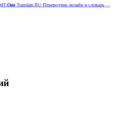
MT.
One
Translate.RU Переводчик онлайн и словарь
кий