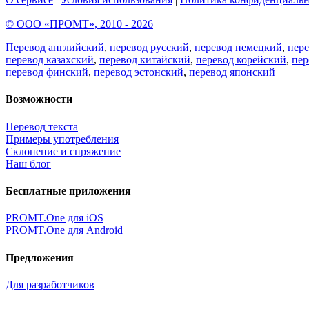
© ООО «ПРОМТ», 2010 - 2026
Перевод английский
,
перевод русский
,
перевод немецкий
,
пер
перевод казахский
,
перевод китайский
,
перевод корейский
,
пер
перевод финский
,
перевод эстонский
,
перевод японский
Возможности
Перевод текста
Примеры употребления
Склонение и спряжение
Наш блог
Бесплатные приложения
PROMT.One для iOS
PROMT.One для Android
Предложения
Для разработчиков