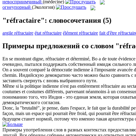
невосприимчивый
(médecine)
огнеупорный
(Экология)
"réfractaire": словосочетания
(5)
argile réfractaire
état réfractaire
élément réfractaire
fait d'être réfractai
Примеры предложений со словом "réfrac
En se montrant digne,
réfractaire
et déterminé, Bo a de toute évidence c
очевидно, пытался поддержать собственный имидж сильного л
On a souvent comparé la démocratie indienne à l'imposante avancée de 
chemin.
Индийскую демократию часто можно было сравнить с в
заставить свернуть с вновь выбранного пути.
Même si la politique indienne n'est pas entièrement
réfractaire
au secta
coutumes et costumes différents, parvenant néanmoins à un consensus
пониманию того, что Индия - это единая земля, которая охватыв
демократического согласия.
Donc, la "brutalité", je pense, dans l'espace, le fait que la durabilité
façon, mais un espace qui pourrait être froid, qui pourrait être
réfractai
будущем станет нормой, потому что именно такая архитектура о
Примеры употребления слов в разных контекстах предоставляют
другой. Все образцы собраны автоматически из открытых ист