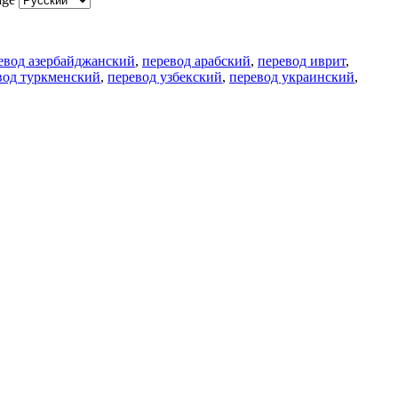
евод азербайджанский
,
перевод арабский
,
перевод иврит
,
вод туркменский
,
перевод узбекский
,
перевод украинский
,