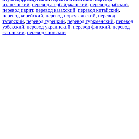
итальянский
,
перевод азербайджанский
,
перевод арабский
,
перевод иврит
,
перевод казахский
,
перевод китайский
,
перевод корейский
,
перевод португальский
,
перевод
татарский
,
перевод турецкий
,
перевод туркменский
,
перевод
узбекский
,
перевод украинский
,
перевод финский
,
перевод
эстонский
,
перевод японский
Возможности
Перевод текста
Примеры употребления
Склонение и спряжение
Наш блог
Бесплатные приложения
PROMT.One для iOS
PROMT.One для Android
Предложения
Для разработчиков