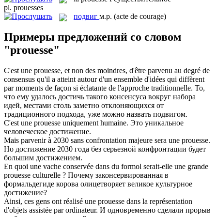
pl.
prouesses
подвиг
м.р.
(acte de courage)
Примеры предложений со словом
"prouesse"
C'est une
prouesse
, et non des moindres, d'être parvenu au degré de
consensus qu'il a atteint autour d'un ensemble d'idées qui diffèrent
par moments de façon si éclatante de l'approche traditionnelle.
То,
что ему удалось достичь такого консенсуса вокруг набора
идей, местами столь заметно отклоняющихся от
традиционного подхода, уже можно назвать
подвигом
.
C'est une
prouesse
uniquement humaine.
Это уникальное
человеческое достижение.
Mais parvenir à 2030 sans confrontation majeure sera une
prouesse
.
Но достижение 2030 года без серьезной конфронтации будет
большим достижением.
En quoi une vache conservée dans du formol serait-elle une grande
prouesse
culturelle ?
Почему законсервированная в
формальдегиде корова олицетворяет великое культурное
достижение?
Ainsi, ces gens ont réalisé une
prouesse
dans la représentation
d'objets assistée par ordinateur.
И одновременно сделали прорыв