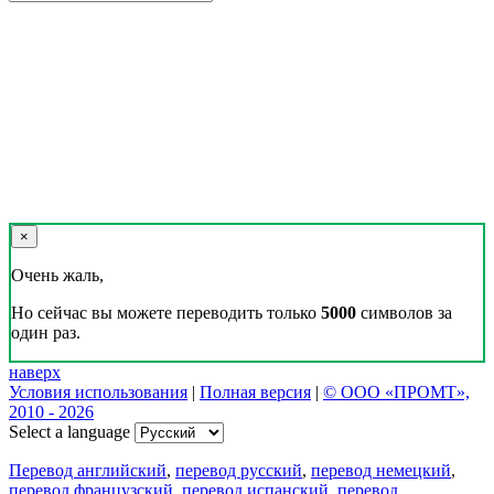
×
Очень жаль,
Но сейчас вы можете переводить только
5000
символов за
один раз.
наверх
Условия использования
|
Полная версия
|
© ООО «ПРОМТ»,
2010 - 2026
Select a language
Перевод английский
,
перевод русский
,
перевод немецкий
,
перевод французский
,
перевод испанский
,
перевод