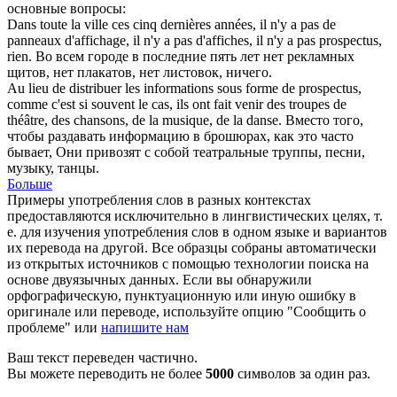
основные вопросы:
Dans toute la ville ces cinq dernières années, il n'y a pas de
panneaux d'affichage, il n'y a pas d'affiches, il n'y a pas
prospectus
,
rien.
Во всем городе в последние пять лет нет рекламных
щитов, нет плакатов, нет листовок, ничего.
Au lieu de distribuer les informations sous forme de
prospectus
,
comme c'est si souvent le cas, ils ont fait venir des troupes de
théâtre, des chansons, de la musique, de la danse.
Вместо того,
чтобы раздавать информацию в брошюрах, как это часто
бывает, Они привозят с собой театральные труппы, песни,
музыку, танцы.
Больше
Примеры употребления слов в разных контекстах
предоставляются исключительно в лингвистических целях, т.
е. для изучения употребления слов в одном языке и вариантов
их перевода на другой. Все образцы собраны автоматически
из открытых источников с помощью технологии поиска на
основе двуязычных данных. Если вы обнаружили
орфографическую, пунктуационную или иную ошибку в
оригинале или переводе, используйте опцию "Сообщить о
проблеме" или
напишите нам
Ваш текст переведен частично.
Вы можете переводить не более
5000
символов за один раз.