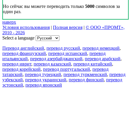
Но сейчас вы можете переводить только
5000
символов за
один раз.
наверх
Условия использования
|
Полная версия
|
© ООО «ПРОМТ»,
2010 - 2026
Select a language
Перевод английский
,
перевод русский
,
перевод немецкий
,
перевод французский
,
перевод испанский
,
перевод
итальянский
,
перевод азербайджанский
,
перевод арабский
,
перевод иврит
,
перевод казахский
,
перевод китайский
,
перевод корейский
,
перевод португальский
,
перевод
татарский
,
перевод турецкий
,
перевод туркменский
,
перевод
узбекский
,
перевод украинский
,
перевод финский
,
перевод
эстонский
,
перевод японский
Возможности
Перевод текста
Примеры употребления
Склонение и спряжение
Наш блог