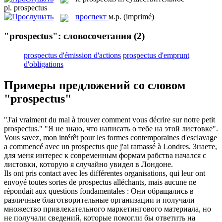
pl.
prospectus
проспект
м.р.
(imprimé)
"prospectus": словосочетания
(2)
prospectus d'émission d'actions
prospectus d'emprunt
d'obligations
Примеры предложений со словом
"prospectus"
"J'ai vraiment du mal à trouver comment vous décrire sur notre petit
prospectus
."
"Я не знаю, что написать о тебе на этой листовке".
Vous savez, mon intérêt pour les formes contemporaines d'esclavage
a commencé avec un
prospectus
que j'ai ramassé à Londres.
Знаете,
для меня интерес к современным формам рабства начался с
листовки, которую я случайно увидел в Лондоне.
Ils ont pris contact avec les différentes organisations, qui leur ont
envoyé toutes sortes de
prospectus
alléchants, mais aucune ne
répondait aux questions fondamentales :
Они обращались в
различные благотворительные организации и получали
множество привлекательного маркетингового материала, но
не получали сведений, которые помогли бы ответить на