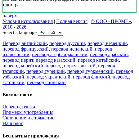
один раз.
наверх
Условия использования
|
Полная версия
|
© ООО «ПРОМТ»,
2010 - 2026
Select a language
Перевод английский
,
перевод русский
,
перевод немецкий
,
перевод французский
,
перевод испанский
,
перевод
итальянский
,
перевод азербайджанский
,
перевод арабский
,
перевод иврит
,
перевод казахский
,
перевод китайский
,
перевод корейский
,
перевод португальский
,
перевод
татарский
,
перевод турецкий
,
перевод туркменский
,
перевод
узбекский
,
перевод украинский
,
перевод финский
,
перевод
эстонский
,
перевод японский
Возможности
Перевод текста
Примеры употребления
Склонение и спряжение
Наш блог
Бесплатные приложения