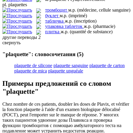
pl.
plaquettes
тромбоцит
м.р.
(médecine, cellule sanguine)
буклет
м.р.
(imprimé)
табличка
ж.р.
(inscription)
упаковка таблеток
ж.р.
(pharmacie)
плитка
ж.р.
(quantité de substance)
другие переводы
2
свернуть
"plaquette": словосочетания
(5)
plaquette de silicone
plaquette sanguine
plaquette de carton
plaquette de mica
plaquette unguéale
Примеры предложений со словом
"plaquette"
Chez nombre de ces patients, doubler les doses de Plavix, et vérifier
la fonction
plaquette
à l'aide d'un examen biologique délocalisé
(POCT), peut l'emporter sur le manque de réponse.
У многих
таких пациентов удвоение дозы Плавикса и проверка
функции
тромбоцитов
с помощью амбулаторного теста на
подавление может устранить недостаток реакции.