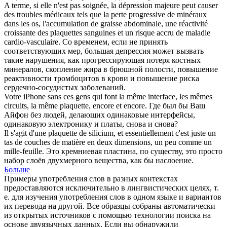
A terme, si elle n'est pas soignée, la dépression majeure peut causer
des troubles médicaux tels que la perte progressive de minéraux
dans les os, l'accumulation de graisse abdominale, une réactivité
croissante des
plaquettes
sanguines et un risque accru de maladie
cardio-vasculaire.
Со временем, если не принять
соответствующих мер, большая депрессия может вызвать
такие нарушения, как прогрессирующая потеря костных
минералов, скопление жира в брюшной полости, повышение
реактивности
тромбоцитов
в крови и повышение риска
сердечно-сосудистых заболеваний.
Votre iPhone sans ces gens qui font la même interface, les mêmes
circuits, la même
plaquette
, encore et encore.
Где был бы Ваш
Айфон без людей, делающих одинаковые интерфейсы,
одинаковую электронику и платы, снова и снова?
Il s'agit d'une
plaquette
de silicium, et essentiellement c'est juste un
tas de couches de matière en deux dimensions, un peu comme un
mille-feuille.
Это кремниевая пластина, по существу, это просто
набор слоёв двухмерного вещества, как бы наслоение.
Больше
Примеры употребления слов в разных контекстах
предоставляются исключительно в лингвистических целях, т.
е. для изучения употребления слов в одном языке и вариантов
их перевода на другой. Все образцы собраны автоматически
из открытых источников с помощью технологии поиска на
основе двуязычных данных. Если вы обнаружили