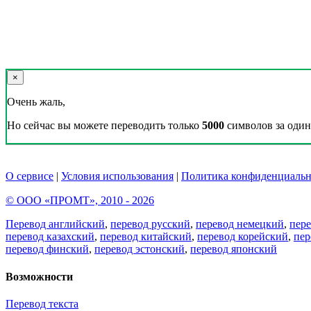
×
Очень жаль,
Но сейчас вы можете переводить только
5000
символов за один 
О сервисе
|
Условия использования
|
Политика конфиденциальн
© ООО «ПРОМТ», 2010 - 2026
Перевод английский
,
перевод русский
,
перевод немецкий
,
пер
перевод казахский
,
перевод китайский
,
перевод корейский
,
пер
перевод финский
,
перевод эстонский
,
перевод японский
Возможности
Перевод текста