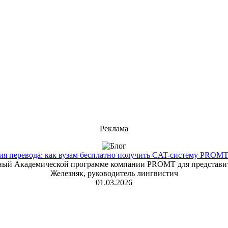
Реклама
 перевода: как вузам бесплатно получить CAT-систему PROMT T
енный Академической программе компании PROMT для представит
Железняк, руководитель лингвистич
01.03.2026