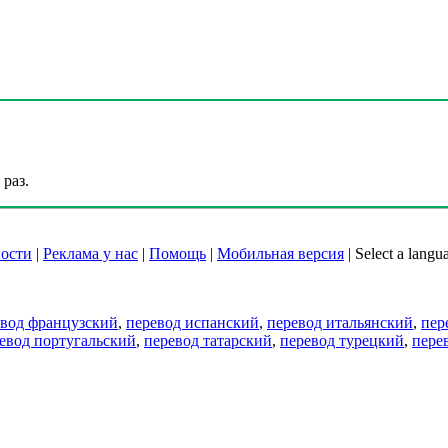
раз.
ости
|
Реклама у нас
|
Помощь
|
Мобильная версия
|
Select a langu
евод французский
,
перевод испанский
,
перевод итальянский
,
пер
евод португальский
,
перевод татарский
,
перевод турецкий
,
пере