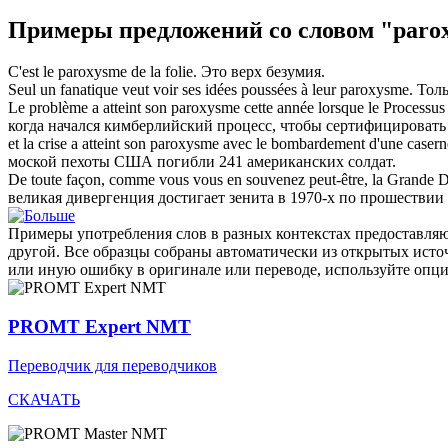
Примеры предложений со словом "paro
C'est le
paroxysme
de la folie.
Это верх безумия.
Seul un fanatique veut voir ses idées poussées à leur
paroxysme
.
Толь
Le problème a atteint son
paroxysme
cette année lorsque le Processu
когда начался кимберлийский процесс, чтобы сертифицировать
et la crise a atteint son
paroxysme
avec le bombardement d'une caserne 
моской пехоты США погибли 241 американских солдат.
De toute façon, comme vous vous en souvenez peut-être, la Grande D
великая дивергенция достигает зенита в 1970-х по прошествии
Примеры употребления слов в разных контекстах предоставляют
другой. Все образцы собраны автоматически из открытых ист
или иную ошибку в оригинале или переводе, используйте опц
PROMT Expert NMT
Переводчик для переводчиков
СКАЧАТЬ