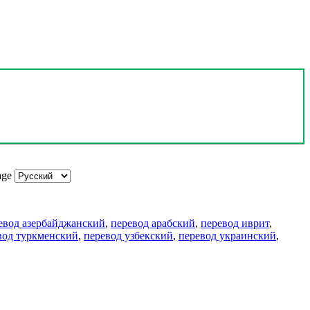
age
евод азербайджанский
,
перевод арабский
,
перевод иврит
,
вод туркменский
,
перевод узбекский
,
перевод украинский
,