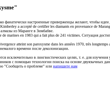
xysme"
ко фанатически настроенные приверженцы желают, чтобы идеи 
s Kimberley a accepté de certifier les diamants en provenance de Mara
 алмазы из Маранге в Зимбабве.
de marines en 1983 qui a fait plus de 241 victimes.
Ситуация достиг
ivergence atteint son
paroxysme
dans les années 1970, très longtemps a
 немалого времени после деколонизации.
ся исключительно в лингвистических целях, т. е. для изучения 
очников с помощью технологии поиска на основе двуязычных д
ию "Сообщить о проблеме" или
напишите нам