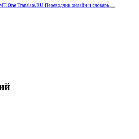
MT.
One
Translate.RU Переводчик онлайн и словарь
кий