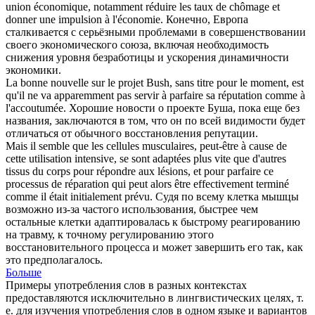
union économique, notamment réduire les taux de chômage et
donner une impulsion à l'économie.
Конечно, Европа
сталкивается с серьёзными проблемами в совершенствовании
своего экономического союза, включая необходимость
снижения уровня безработицы и ускорения динамичности
экономики.
La bonne nouvelle sur le projet Bush, sans titre pour le moment, est
qu'il ne va apparemment pas servir à
parfaire
sa réputation comme à
l'accoutumée.
Хорошие новости о проекте Буша, пока еще без
названия, заключаются в том, что он по всей видимости будет
отличаться от обычного восстановления репутации.
Mais il semble que les cellules musculaires, peut-être à cause de
cette utilisation intensive, se sont adaptées plus vite que d'autres
tissus du corps pour répondre aux lésions, et pour
parfaire
ce
processus de réparation qui peut alors être effectivement terminé
comme il était initialement prévu.
Судя по всему клетка мышцы
возможно из-за частого использования, быстрее чем
остальные клетки адаптировалась к быстрому реагированию
на травму, к точному регулированию этого
восстановительного процесса и может завершить его так, как
это предполагалось.
Больше
Примеры употребления слов в разных контекстах
предоставляются исключительно в лингвистических целях, т.
е. для изучения употребления слов в одном языке и вариантов