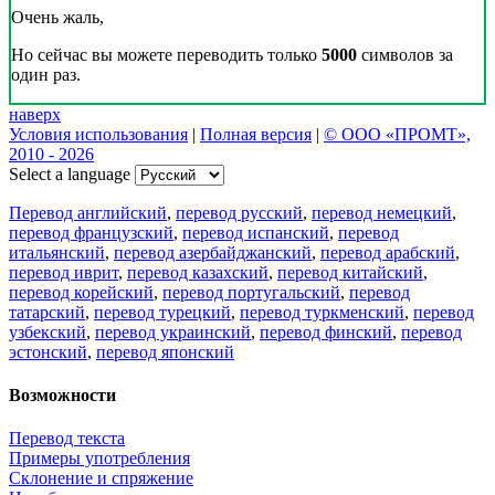
Очень жаль,
Но сейчас вы можете переводить только
5000
символов за
один раз.
наверх
Условия использования
|
Полная версия
|
© ООО «ПРОМТ»,
2010 - 2026
Select a language
Перевод английский
,
перевод русский
,
перевод немецкий
,
перевод французский
,
перевод испанский
,
перевод
итальянский
,
перевод азербайджанский
,
перевод арабский
,
перевод иврит
,
перевод казахский
,
перевод китайский
,
перевод корейский
,
перевод португальский
,
перевод
татарский
,
перевод турецкий
,
перевод туркменский
,
перевод
узбекский
,
перевод украинский
,
перевод финский
,
перевод
эстонский
,
перевод японский
Возможности
Перевод текста
Примеры употребления
Склонение и спряжение