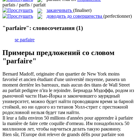
parfais / parfis / parfait
заканчивать
(finaliser)
доводить до совершенства
(perfectionner)
"parfaire": словосочетания
(1)
se parfaire
Примеры предложений со словом
"parfaire"
Bernard Madoff, originaire d'un quartier de New York moins
favorisé et ancien étudiant d'une université moyenne, passera un
moment derrière les barreaux, mais aucun des titans de Wall Street
au
parfait
pedigree n'ira le rejoindre.
Бернарда Мэдоффа, родом из
рыночной части Нью-Йорка и
закончившего
заурядный
университет, можно будет найти проводящим время за барной
стойкой, но ни одного из титанов Уолл-стрит с престижной
родословной нельзя будет там найти.
Il leur a fallu environ 50 millions d'années pour apprendre à
parfaire
la manière de faire cette coquille d'ormeau.
Им понадобилось 50
миллионов лет, чтобы научиться делать такую раковину.
Bien sûr, l'Europe doit relever de grands défis pour
parfaire
son