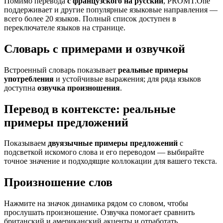
Помимо перевода
с французского на русский
, PROMT.One
поддерживает и другие популярные языковые направления —
всего более 20 языков. Полный список доступен в
переключателе языков на странице.
Словарь с примерами и озвучкой
Встроенный словарь показывает
реальные примеры
употребления
и устойчивые выражения; для ряда языков
доступна
озвучка произношения
.
Перевод в контексте: реальные
примеры предложений
Показываем
двуязычные примеры предложений
с
подсветкой искомого слова и его переводом — выбирайте
точное значение и подходящие коллокации для вашего текста.
Произношение слов
Нажмите на значок динамика рядом со словом, чтобы
прослушать произношение. Озвучка помогает сравнить
британский и американский акценты и отработать