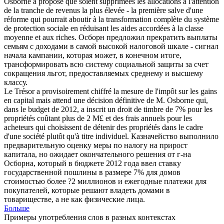
Osborne
a proposé que soient supprimées les allocations à l'attention
de la tranche de revenus la plus élevée - la première salve d'une
réforme qui pourrait aboutir à la transformation complète du système
de protection sociale en réduisant les aides accordées à la classe
moyenne et aux riches.
Осборн
предложил прекратить выплаты
семьям с доходами в самой высокой налоговой шкале - сигнал
начала кампании, которая может, в конечном итоге,
трансформировать всю систему социальной защиты за счет
сокращения льгот, предоставляемых среднему и высшему
классу.
Le Trésor a provisoirement chiffré la mesure de l'impôt sur les gains
en capital mais attend une décision définitive de M.
Osborne
qui,
dans le budget de 2012, a inscrit un droit de timbre de 7% pour les
propriétés coûtant plus de 2 M£ et des frais annuels pour les
acheteurs qui choisissent de détenir des propriétés dans le cadre
d'une société plutôt qu'à titre individuel.
Казначейство выполнило
предварительную оценку меры по налогу на прирост
капитала, но ожидает окончательного решения от г-на
Осборна
, который в бюджете 2012 года ввел ставку
государственной пошлины в размере 7% для домов
стоимостью более ?2 миллионов и ежегодные платежи для
покупателей, которые решают владеть домами в
товариществе, а не как физические лица.
Больше
Примеры употребления слов в разных контекстах