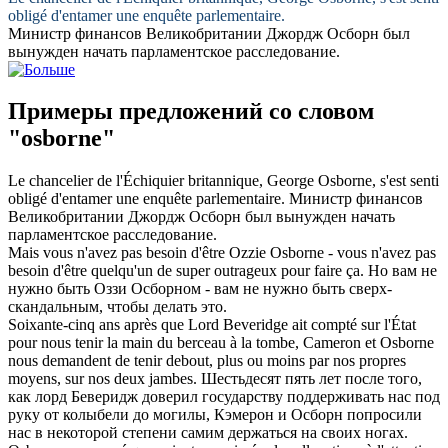
obligé d'entamer une enquête parlementaire.
Министр финансов Великобритании Джордж
Осборн
был
вынужден начать парламентское расследование.
Примеры предложений со словом
"osborne"
Le chancelier de l'Échiquier britannique, George
Osborne
, s'est senti
obligé d'entamer une enquête parlementaire.
Министр финансов
Великобритании Джордж
Осборн
был вынужден начать
парламентское расследование.
Mais vous n'avez pas besoin d'être Ozzie
Osborne
- vous n'avez pas
besoin d'être quelqu'un de super outrageux pour faire ça.
Но вам не
нужно быть Оззи
Осборном
- вам не нужно быть сверх-
скандальным, чтобы делать это.
Soixante-cinq ans après que Lord Beveridge ait compté sur l'État
pour nous tenir la main du berceau à la tombe, Cameron et
Osborne
nous demandent de tenir debout, plus ou moins par nos propres
moyens, sur nos deux jambes.
Шестьдесят пять лет после того,
как лорд Беверидж доверил государству поддерживать нас под
руку от колыбели до могилы, Кэмерон и
Осборн
попросили
нас в некоторой степени самим держаться на своих ногах.