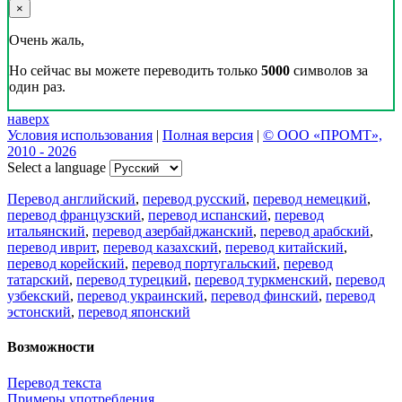
×
Очень жаль,
Но сейчас вы можете переводить только
5000
символов за
один раз.
наверх
Условия использования
|
Полная версия
|
© ООО «ПРОМТ»,
2010 - 2026
Select a language
Перевод английский
,
перевод русский
,
перевод немецкий
,
перевод французский
,
перевод испанский
,
перевод
итальянский
,
перевод азербайджанский
,
перевод арабский
,
перевод иврит
,
перевод казахский
,
перевод китайский
,
перевод корейский
,
перевод португальский
,
перевод
татарский
,
перевод турецкий
,
перевод туркменский
,
перевод
узбекский
,
перевод украинский
,
перевод финский
,
перевод
эстонский
,
перевод японский
Возможности
Перевод текста
Примеры употребления