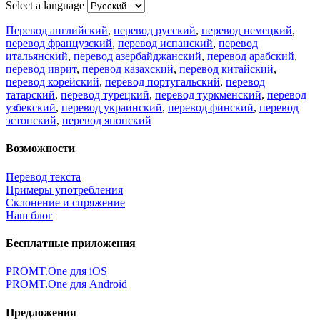
Select a language
Перевод английский
,
перевод русский
,
перевод немецкий
,
перевод французский
,
перевод испанский
,
перевод
итальянский
,
перевод азербайджанский
,
перевод арабский
,
перевод иврит
,
перевод казахский
,
перевод китайский
,
перевод корейский
,
перевод португальский
,
перевод
татарский
,
перевод турецкий
,
перевод туркменский
,
перевод
узбекский
,
перевод украинский
,
перевод финский
,
перевод
эстонский
,
перевод японский
Возможности
Перевод текста
Примеры употребления
Склонение и спряжение
Наш блог
Бесплатные приложения
PROMT.One для iOS
PROMT.One для Android
Предложения