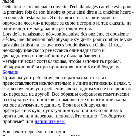
льдов.
Cette tour est maintenant couverte d'échafaudages car elle est - pour
la première fois de son histoire et pour ainsi dire à la
onzième
heure -
en cours de restauration.
Эта башня в настоящий момент
окружена лесами- впервые за свою историю и, так сказать, на
одиннадцатом
часу, башня реставрируется.
Lors de la renaissance néo-confucianiste des
onzième
et douzième
siècles, une dimension métaphysique s'y greffa pour combler le vide
qu'avaient mis à nu les avancées bouddhistes en Chine.
В ходе
неоконфуцианского ренессанса
одиннадцатого
и
двенадцатого столетий к нему была добавлена
метафизическая составляющая, чтобы заполнить пробел,
обнаружившийся при проникновении в Китай буддизма.
Больше
Примеры употребления слов в разных контекстах
предоставляются исключительно в лингвистических целях, т.
е. для изучения употребления слов в одном языке и вариантов
их перевода на другой. Все образцы собраны автоматически
из открытых источников с помощью технологии поиска на
основе двуязычных данных. Если вы обнаружили
орфографическую, пунктуационную или иную ошибку в
оригинале или переводе, используйте опцию "Сообщить о
проблеме" или
напишите нам
Ваш текст переведен частично.