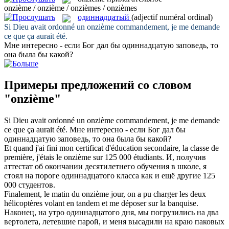
onzième / onzième / onzièmes / onzièmes
одиннадцатый
(adjectif numéral ordinal)
Si Dieu avait ordonné un
onzième
commandement, je me demande
ce que ça aurait été.
Мне интересно - если Бог дал бы
одиннадцатую
заповедь, то
она была бы какой?
Примеры предложений со словом
"onzième"
Si Dieu avait ordonné un
onzième
commandement, je me demande
ce que ça aurait été.
Мне интересно - если Бог дал бы
одиннадцатую
заповедь, то она была бы какой?
Et quand j'ai fini mon certificat d'éducation secondaire, la classe de
première, j'étais le
onzième
sur 125 000 étudiants.
И, получив
аттестат об окончании десятилетнего обучения в школе, я
стоял на пороге
одиннадцатого
класса как и ещё другие 125
000 студентов.
Finalement, le matin du
onzième
jour, on a pu charger les deux
hélicoptères volant en tandem et me déposer sur la banquise.
Наконец, на утро
одиннадцатого
дня, мы погрузились на два
вертолета, летевшие парой, и меня высадили на краю паковых