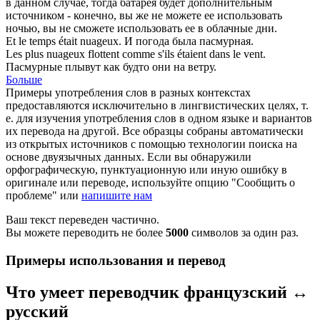
в данном случае, тогда батарея будет дополнительным
источником - конечно, вы же не можете ее использовать
ночью, вы не сможете использовать ее в
облачные
дни.
Et le temps était
nuageux
.
И погода была пасмурная.
Les plus
nuageux
flottent comme s'ils étaient dans le vent.
Пасмурные плывут как будто они на ветру.
Больше
Примеры употребления слов в разных контекстах
предоставляются исключительно в лингвистических целях, т.
е. для изучения употребления слов в одном языке и вариантов
их перевода на другой. Все образцы собраны автоматически
из открытых источников с помощью технологии поиска на
основе двуязычных данных. Если вы обнаружили
орфографическую, пунктуационную или иную ошибку в
оригинале или переводе, используйте опцию "Сообщить о
проблеме" или
напишите нам
Ваш текст переведен частично.
Вы можете переводить не более
5000
символов за один раз.
Примеры использования и перевод
Что умеет переводчик французский ↔
русский