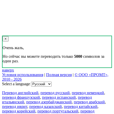
×
Очень жаль,
Но сейчас вы можете переводить только
5000
символов за
один раз.
наверх
Условия использования
|
Полная версия
|
© ООО «ПРОМТ»,
2010 - 2026
Select a language
Перевод английский
,
перевод русский
,
перевод немецкий
,
перевод французский
,
перевод испанский
,
перевод
итальянский
,
перевод азербайджанский
,
перевод арабский
,
перевод иврит
,
перевод казахский
,
перевод китайский
,
перевод корейский
,
перевод португальский
,
перевод