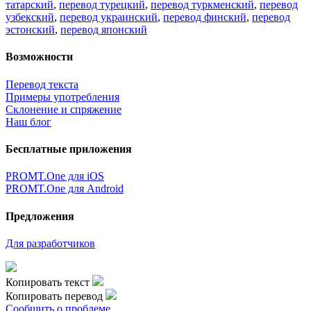
татарский
,
перевод турецкий
,
перевод туркменский
,
перевод
узбекский
,
перевод украинский
,
перевод финский
,
перевод
эстонский
,
перевод японский
Возможности
Перевод текста
Примеры употребления
Склонение и спряжение
Наш блог
Бесплатные приложения
PROMT.One для iOS
PROMT.One для Android
Предложения
Для разработчиков
Копировать текст
Копировать перевод
Сообщить о проблеме