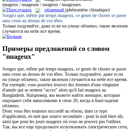
nuageux / nuageuse / nuageux / nuageuses
облачный
(phénomène climatique)
Songez que, même par temps
nuageux
, ce genre de choses se passe
sans cesse au dessus de vos têtes.
Только подумайте, даже если на улице
облачно
, такие явления
случаются на небе все время.
Примеры предложений со словом
"nuageux"
Songez que, même par temps
nuageux
, ce genre de choses se passe
sans cesse au dessus de vos têtes.
Только подумайте, даже если
на улице
облачно
, такие явления случаются на небе все время.
Par exemple, vous pourriez trouver des femmes d'une vingtaine
d'année qui se sentent "accro" alors qu'il fait
nuageux
au
Bangladesh.
Например, вы можете найти женщин, которые
ощущают себя зависимыми в свои 20, когда в Бангладеше
облачно
.
Donc vous êtes toujours raccordé au réseau, dans ce type
d'application, en tant que source secondaire - pour la nuit bien sûr,
ainsi que pour les jours
nuageux
où vous ne pouvez pas l'utiliser.
Так, вы все еще продолжате использовать электрические сети,