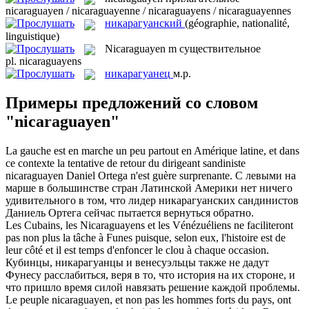
nicaraguayen / nicaraguayenne / nicaraguayens / nicaraguayennes
никарагуанский
(géographie, nationalité,
linguistique)
Nicaraguayen
m
существительное
pl.
nicaraguayens
никарагуанец
м.р.
Примеры предложений со словом
"nicaraguayen"
La gauche est en marche un peu partout en Amérique latine, et dans
ce contexte la tentative de retour du dirigeant sandiniste
nicaraguayen
Daniel Ortega n'est guère surprenante.
С левыми на
марше в большинстве стран Латинской Америки нет ничего
удивительного в том, что лидер
никарагуанских
сандинистов
Даниель Ортега сейчас пытается вернуться обратно.
Les Cubains, les
Nicaraguayens
et les Vénézuéliens ne faciliteront
pas non plus la tâche à Funes puisque, selon eux, l'histoire est de
leur côté et il est temps d'enfoncer le clou à chaque occasion.
Кубинцы,
никарагуанцы
и венесуэльцы также не дадут
Фунесу расслабиться, веря в то, что история на их стороне, и
что пришло время силой навязать решение каждой проблемы.
Le peuple
nicaraguayen
, et non pas les hommes forts du pays, ont