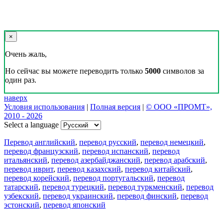
×
Очень жаль,
Но сейчас вы можете переводить только
5000
символов за
один раз.
наверх
Условия использования
|
Полная версия
|
© ООО «ПРОМТ»,
2010 - 2026
Select a language
Перевод английский
,
перевод русский
,
перевод немецкий
,
перевод французский
,
перевод испанский
,
перевод
итальянский
,
перевод азербайджанский
,
перевод арабский
,
перевод иврит
,
перевод казахский
,
перевод китайский
,
перевод корейский
,
перевод португальский
,
перевод
татарский
,
перевод турецкий
,
перевод туркменский
,
перевод
узбекский
,
перевод украинский
,
перевод финский
,
перевод
эстонский
,
перевод японский