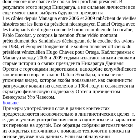
donc encore une chance de choisir leur prochain président.
В
результате этого народ Никарагуа, а не сильные личности все
еще имеют шанс выбрать будущего президента.
Les câbles depuis Managua entre 2006 et 2009 rabâchent de vieilles
histoires sur les liens du président
nicaraguayen
Daniel Ortega avec
les trafiquants de drogue comme le baron colombien de la cocaïne,
Pablo Escobar, y compris la mention d'une vidéo montrant
prétendument des Sandinistes déchargeant de la cocaïne des avions
en 1984, et évoquent longuement le soutien financier officieux du
président vénézuélien Hugo Chávez pour Ortega.
Каблограммы с
Манагуа между 2006 и 2009 годами излагают иными словами
старые истории о связях президента Никарагуа Даниэля
Ортеги с торговцами наркотиками, наподобие колумбийского
кокаинового вора в законе Пабло Эскобара, в том числе
упоминая видео, которое якобы показывает, как сандинисты
разгружают кокаин из самолетов в 1984 году, и ссылаются на
скрытую финансовую поддержку Ортеги президентом
Венесуэлы Уго Чавесом.
Больше
Примеры употребления слов в разных контекстах
предоставляются исключительно в лингвистических целях, т.
е. для изучения употребления слов в одном языке и вариантов
их перевода на другой. Все образцы собраны автоматически
из открытых источников с помощью технологии поиска на
основе двуязычных данных. Если вы обнаружили