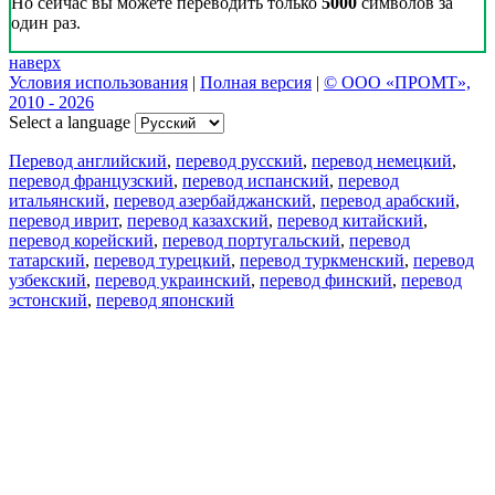
Но сейчас вы можете переводить только
5000
символов за
один раз.
наверх
Условия использования
|
Полная версия
|
© ООО «ПРОМТ»,
2010 - 2026
Select a language
Перевод английский
,
перевод русский
,
перевод немецкий
,
перевод французский
,
перевод испанский
,
перевод
итальянский
,
перевод азербайджанский
,
перевод арабский
,
перевод иврит
,
перевод казахский
,
перевод китайский
,
перевод корейский
,
перевод португальский
,
перевод
татарский
,
перевод турецкий
,
перевод туркменский
,
перевод
узбекский
,
перевод украинский
,
перевод финский
,
перевод
эстонский
,
перевод японский
Возможности
Перевод текста
Примеры употребления
Склонение и спряжение
Наш блог
Бесплатные приложения