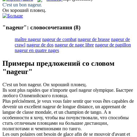
C'est un bon
nageur
.
Он хороший
пловец
.
"nageur": словосочетания
(8)
maître nageur
nageur de combat
nageur de brasse
nageur de
crawl
nageur de dos
nageur de nage libre
nageur de papillon
nageur en quatre nages
Примеры предложений со словом
"nageur"
C'est un bon
nageur
.
Он хороший
пловец
.
Ils sont plus rapides que n'importe quel
nageur
olympique.
Быстрее
любого Олимпийского
пловца
.
Plus précisément, je veux vous faire sentir que vous êtes capables de
devenir un excellent
nageur
de longue distance, un apprenant de
langue de classe mondale, et un champion de tango.
А в
особенности я хочу, чтобы вы почувствовали, что способны
стать отличным
пловцами
на большие дистанции,
полиглотами и чемпионами по танго.
Les ours polaires ont besoin de glace afin de se mouvoir d'avant et