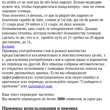
en arrière ce ne sont pas de très bons
nageurs
.
Белым медведям
нужен лед, чтобы передвигаться назад-вперед - они не очень
хорошие
пловцы
.
Vous trouverez ci-dessous, ce que la plupart des
nageurs
se
trouveront capable de faire, comme je l'ai fait, qui est de passer de
21 coups pour 19 mètres à 11 coups, en deux sessions
d'entrainements, sans coach, ni enregistrement vidéo.
Дальше
показана техника, которая позволит большинству
пловцов
сделать то же, что и я - пройти путь от 21 гребка на 20 ярдов
дистанции, до 11,
Больше
Примеры употребления слов в разных контекстах
предоставляются исключительно в лингвистических целях, т.
е. для изучения употребления слов в одном языке и вариантов
их перевода на другой. Все образцы собраны автоматически
из открытых источников с помощью технологии поиска на
основе двуязычных данных. Если вы обнаружили
орфографическую, пунктуационную или иную ошибку в
оригинале или переводе, используйте опцию "Сообщить о
проблеме" или
напишите нам
Ваш текст переведен частично.
Вы можете переводить не более
5000
символов за один раз.
Примеры использования и перевод