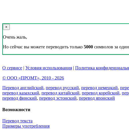
×
Очень жаль,
Но сейчас вы можете переводить только
5000
символов за один 
О сервисе
|
Условия использования
|
Политика конфиденциальн
© ООО «ПРОМТ», 2010 - 2026
Перевод английский
,
перевод русский
,
перевод немецкий
,
пер
перевод казахский
,
перевод китайский
,
перевод корейский
,
пер
перевод финский
,
перевод эстонский
,
перевод японский
Возможности
Перевод текста
Примеры употребления