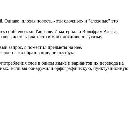
l.
Однако, плохая новость - эти сложные- и "сложные" это
mes conférences sur l'autisme.
И материал о Вольфрам Альфа,
раюсь использовать это в моих лекциях по аутизму.
вый запрос, я поместил предметы на неё.
слово - это образование, не ноутбук.
употребления слов в одном языке и вариантов их перевода на
анных. Если вы обнаружили орфографическую, пунктуационную