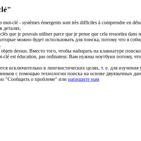
lé"
un
mot-clé
- systèmes émergents sont très difficiles à comprendre en détai
в деталях.
clés
que je pouvais utiliser parce que je pense que cela ressortira dans 
 которые можно будет использовать для поиска, потому что я соби
.
 objets dessus.
Вместо того, чтобы набирать на клавиатуре поиско
t-clé
est éducation, pas ordinateur.
Вам нужны ноутбуки потому, что 
ся исключительно в лингвистических целях, т. е. для изучения 
очников с помощью технологии поиска на основе двуязычных д
ию "Сообщить о проблеме" или
напишите нам