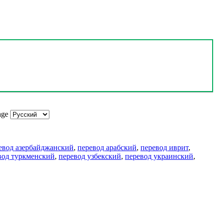
age
евод азербайджанский
,
перевод арабский
,
перевод иврит
,
вод туркменский
,
перевод узбекский
,
перевод украинский
,