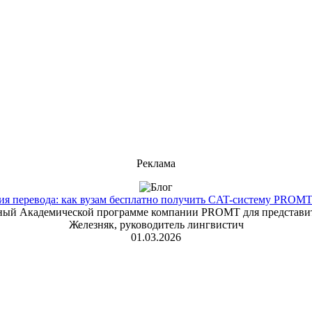
Реклама
 перевода: как вузам бесплатно получить CAT-систему PROMT T
енный Академической программе компании PROMT для представит
Железняк, руководитель лингвистич
01.03.2026