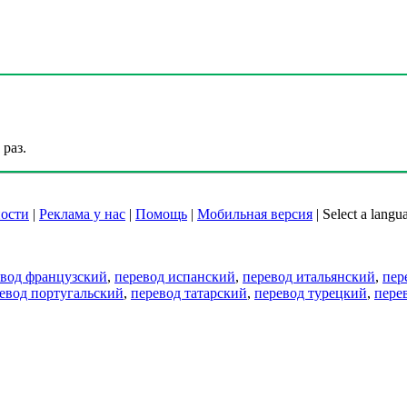
раз.
ости
|
Реклама у нас
|
Помощь
|
Мобильная версия
|
Select a langu
евод французский
,
перевод испанский
,
перевод итальянский
,
пер
евод португальский
,
перевод татарский
,
перевод турецкий
,
пере