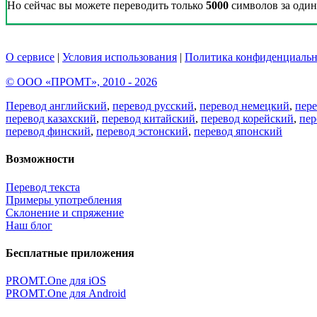
Но сейчас вы можете переводить только
5000
символов за один 
О сервисе
|
Условия использования
|
Политика конфиденциальн
© ООО «ПРОМТ», 2010 - 2026
Перевод английский
,
перевод русский
,
перевод немецкий
,
пер
перевод казахский
,
перевод китайский
,
перевод корейский
,
пер
перевод финский
,
перевод эстонский
,
перевод японский
Возможности
Перевод текста
Примеры употребления
Склонение и спряжение
Наш блог
Бесплатные приложения
PROMT.One для iOS
PROMT.One для Android