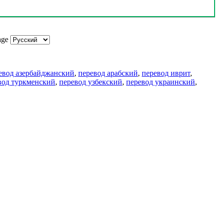
age
евод азербайджанский
,
перевод арабский
,
перевод иврит
,
вод туркменский
,
перевод узбекский
,
перевод украинский
,