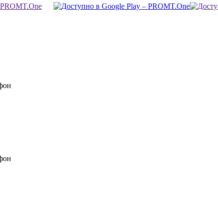
фон
фон