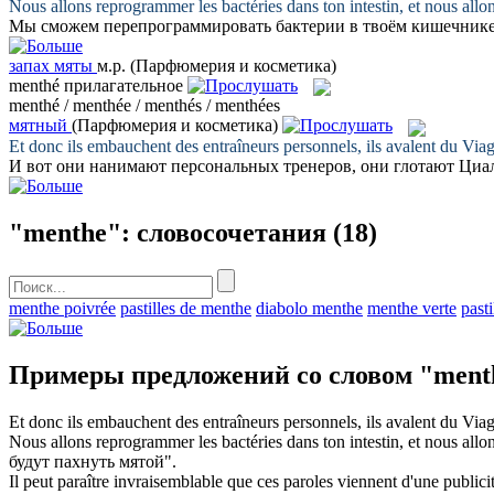
Nous allons reprogrammer les bactéries dans ton intestin, et nous allon
Мы сможем перепрограммировать бактерии в твоём кишечнике,
запах мяты
м.р.
(Парфюмерия и косметика)
menthé
прилагательное
menthé / menthée / menthés / menthées
мятный
(Парфюмерия и косметика)
Et donc ils embauchent des entraîneurs personnels, ils avalent du Viag
И вот они нанимают персональных тренеров, они глотают Циа
"menthe": словосочетания
(18)
menthe poivrée
pastilles de menthe
diabolo menthe
menthe verte
past
Примеры предложений со словом "ment
Et donc ils embauchent des entraîneurs personnels, ils avalent du Viag
Nous allons reprogrammer les bactéries dans ton intestin, et nous allon
будут пахнуть
мятой
".
Il peut paraître invraisemblable que ces paroles viennent d'une publicit