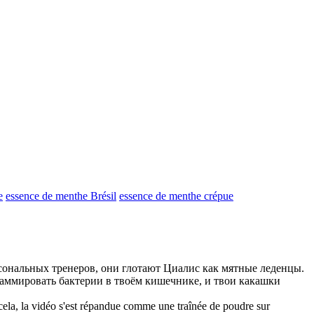
e
essence de menthe Brésil
essence de menthe crépue
сональных тренеров, они глотают Циалис как
мятные
леденцы.
ммировать бактерии в твоём кишечнике, и твои какашки
 cela, la vidéo s'est répandue comme une traînée de poudre sur