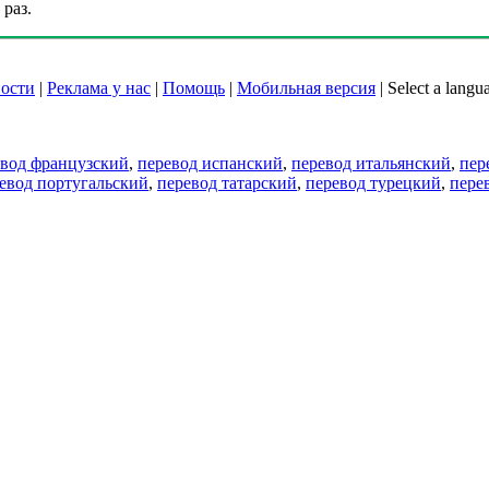
раз.
ости
|
Реклама у нас
|
Помощь
|
Мобильная версия
|
Select a langu
евод французский
,
перевод испанский
,
перевод итальянский
,
пер
евод португальский
,
перевод татарский
,
перевод турецкий
,
пере