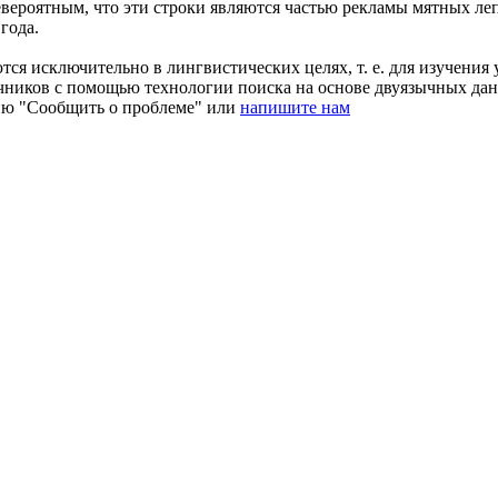
евероятным, что эти строки являются частью рекламы
мятных
леп
года.
ся исключительно в лингвистических целях, т. е. для изучения 
очников с помощью технологии поиска на основе двуязычных д
ию "Сообщить о проблеме" или
напишите нам