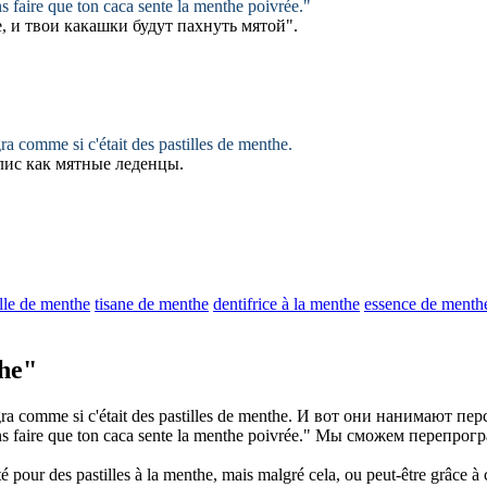
s faire que ton caca sente la
menthe
poivrée."
 и твои какашки будут пахнуть
мятой
".
ra comme si c'était des pastilles de
menthe
.
лис как
мятные
леденцы.
ille de menthe
tisane de menthe
dentifrice à la menthe
essence de menth
he"
ra comme si c'était des pastilles de
menthe
.
И вот они нанимают пер
s faire que ton caca sente la
menthe
poivrée."
Мы сможем перепрогра
é pour des pastilles à la
menthe
, mais malgré cela, ou peut-être grâce à