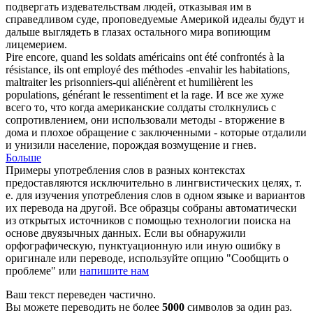
подвергать издевательствам людей, отказывая им в
справедливом суде, проповедуемые Америкой идеалы будут и
дальше выглядеть в глазах остального мира вопиющим
лицемерием.
Pire encore, quand les soldats américains ont été confrontés à la
résistance, ils ont employé des méthodes -envahir les habitations,
maltraiter
les prisonniers-qui aliénèrent et humilièrent les
populations, générant le ressentiment et la rage.
И все же хуже
всего то, что когда американские солдаты столкнулись с
сопротивлением, они использовали методы - вторжение в
дома и плохое обращение с заключенными - которые отдалили
и унизили население, порождая возмущение и гнев.
Больше
Примеры употребления слов в разных контекстах
предоставляются исключительно в лингвистических целях, т.
е. для изучения употребления слов в одном языке и вариантов
их перевода на другой. Все образцы собраны автоматически
из открытых источников с помощью технологии поиска на
основе двуязычных данных. Если вы обнаружили
орфографическую, пунктуационную или иную ошибку в
оригинале или переводе, используйте опцию "Сообщить о
проблеме" или
напишите нам
Ваш текст переведен частично.
Вы можете переводить не более
5000
символов за один раз.