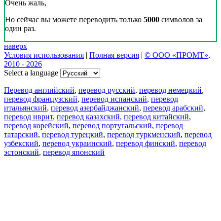
Очень жаль,
Но сейчас вы можете переводить только
5000
символов за
один раз.
наверх
Условия использования
|
Полная версия
|
© ООО «ПРОМТ»,
2010 - 2026
Select a language
Перевод английский
,
перевод русский
,
перевод немецкий
,
перевод французский
,
перевод испанский
,
перевод
итальянский
,
перевод азербайджанский
,
перевод арабский
,
перевод иврит
,
перевод казахский
,
перевод китайский
,
перевод корейский
,
перевод португальский
,
перевод
татарский
,
перевод турецкий
,
перевод туркменский
,
перевод
узбекский
,
перевод украинский
,
перевод финский
,
перевод
эстонский
,
перевод японский
Возможности
Перевод текста
Примеры употребления
Склонение и спряжение
Наш блог