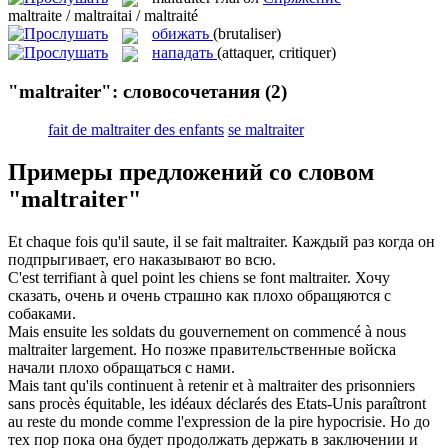
maltraite / maltraitai / maltraité
обижать
(brutaliser)
нападать
(attaquer, critiquer)
"maltraiter": словосочетания
(2)
fait de maltraiter des enfants
se maltraiter
Примеры предложений со словом
"maltraiter"
Et chaque fois qu'il saute, il se fait
maltraiter
.
Каждый раз когда он
подпрыгивает, его наказывают во всю.
C'est terrifiant à quel point les chiens se font
maltraiter
.
Хочу
сказать, очень и очень страшно как плохо обращяются с
собаками.
Mais ensuite les soldats du gouvernement on commencé à nous
maltraiter
largement.
Но позже правительственные войска
начали плохо обращаться с нами.
Mais tant qu'ils continuent à retenir et à
maltraiter
des prisonniers
sans procès équitable, les idéaux déclarés des Etats-Unis paraîtront
au reste du monde comme l'expression de la pire hypocrisie.
Но до
тех пор пока она будет продолжать держать в заключении и