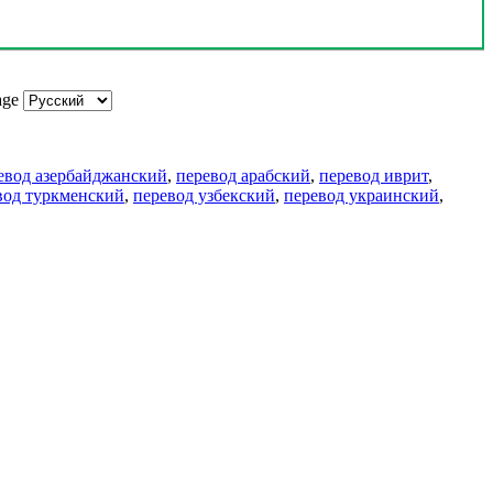
age
евод азербайджанский
,
перевод арабский
,
перевод иврит
,
вод туркменский
,
перевод узбекский
,
перевод украинский
,