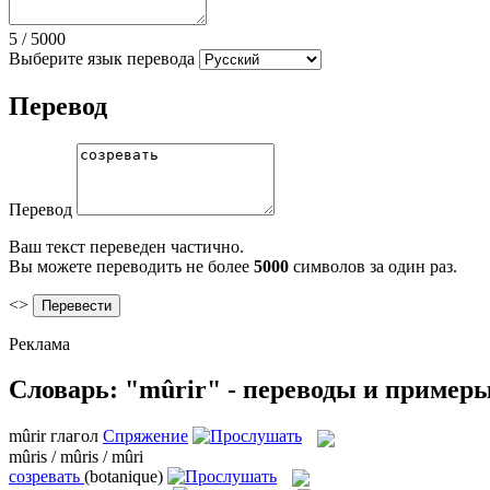
5
/
5000
Выберите язык перевода
Перевод
Перевод
Ваш текст переведен частично.
Вы можете переводить не более
5000
символов за один раз.
<>
Реклама
Словарь: "mûrir" - переводы и пример
mûrir
глагол
Спряжение
mûris / mûris / mûri
созревать
(botanique)