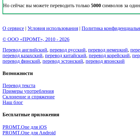
Но сейчас вы можете переводить только
5000
символов за один 
О сервисе
|
Условия использования
|
Политика конфиденциальн
© ООО «ПРОМТ», 2010 - 2026
Перевод английский
,
перевод русский
,
перевод немецкий
,
пер
перевод казахский
,
перевод китайский
,
перевод корейский
,
пер
перевод финский
,
перевод эстонский
,
перевод японский
Возможности
Перевод текста
Примеры употребления
Склонение и спряжение
Наш блог
Бесплатные приложения
PROMT.One для iOS
PROMT.One для Android