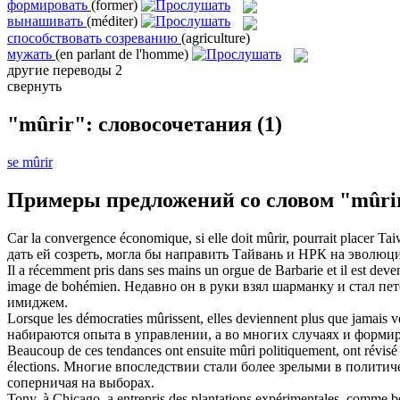
формировать
(former)
вынашивать
(méditer)
способствовать созреванию
(agriculture)
мужать
(en parlant de l'homme)
другие переводы
2
свернуть
"mûrir": словосочетания
(1)
se mûrir
Примеры предложений со словом "mûri
Car la convergence économique, si elle doit
mûrir
, pourrait placer Ta
дать ей
созреть
, могла бы направить Тайвань и НРК на эволюц
Il a récemment pris dans ses mains un orgue de Barbarie et il est deve
image de bohémien.
Недавно он в руки взял шарманку и стал п
имиджем.
Lorsque les démocraties
mûrissent
, elles deviennent plus que jamais v
набираются опыта в управлении, а во многих случаях и
форми
Beaucoup de ces tendances ont ensuite
mûri
politiquement, ont révisé
élections.
Многие впоследствии стали более зрелыми в политиче
соперничая на выборах.
Tony, à Chicago, a entrepris des plantations expérimentales, comme bea