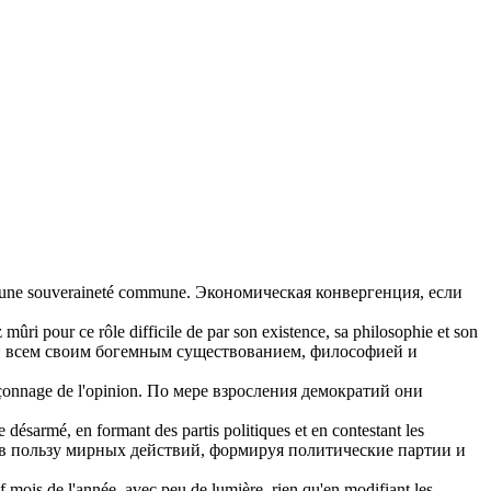
rs une souveraineté commune.
Экономическая конвергенция, если
z
mûri
pour ce rôle difficile de par son existence, sa philosophie et son
и всем своим богемным существованием, философией и
açonnage de l'opinion.
По мере взросления демократий они
 désarmé, en formant des partis politiques et en contestant les
 в пользу мирных действий,
формируя
политические партии и
f mois de l'année, avec peu de lumière, rien qu'en modifiant les