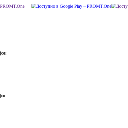
фон
фон