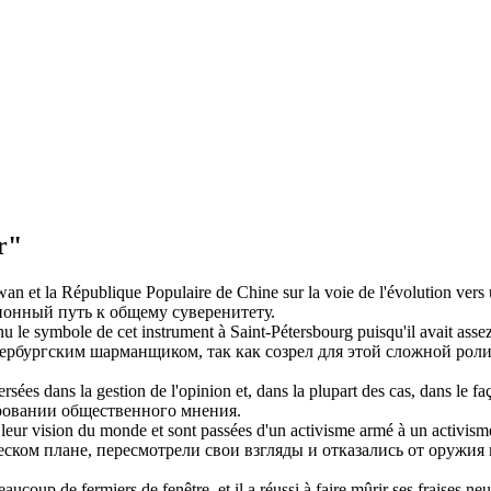
r"
iwan et la République Populaire de Chine sur la voie de l'évolution ve
ионный путь к общему суверенитету.
nu le symbole de cet instrument à Saint-Pétersbourg puisqu'il avait asse
етербургским шарманщиком, так как
созрел
для этой сложной рол
ersées dans la gestion de l'opinion et, dans la plupart des cas, dans le f
ровании
общественного мнения.
 leur vision du monde et sont passées d'un activisme armé à un activisme
ском плане, пересмотрели свои взгляды и отказались от оружия
ucoup de fermiers de fenêtre, et il a réussi à faire
mûrir
ses fraises neu