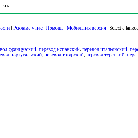
раз.
ости
|
Реклама у нас
|
Помощь
|
Мобильная версия
|
Select a langu
евод французский
,
перевод испанский
,
перевод итальянский
,
пер
евод португальский
,
перевод татарский
,
перевод турецкий
,
пере