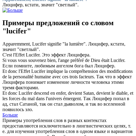
Люцифер
, кстати, значит "светлый".
Примеры предложений со словом
"lucifer"
Apparemment,
Lucifer
signifie "la lumière".
Люцифер
, кстати,
значит "светлый".
C'est l'Effet
Lucifer
.
Это эффект
Люцифера
.
Si vous vous souvenez bien, l'ange préféré de Dieu était
Lucifer
.
Если помните, любимым ангелом бога был
Люцифер
.
Et donc l'Effet
Lucifer
implique la compréhension des modifications
de la personalité humaine avec ces trois facteurs.
Так что в эффект
Люцифера
понимает изменение личности человека этими
тремя факторами.
Et donc
Lucifer
descend en enfer, devient Satan, devient le diable, et
les forces du mal dans l'univers émergent.
Так
Люцифер
попал в
ад, стал Сатаной, так он стал дьяволом, и так во вселенной
появилось зло.
Больше
Примеры употребления слов в разных контекстах
предоставляются исключительно в лингвистических целях, т.
е. для изучения употребления слов в одном языке и вариантов