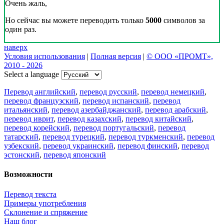
Очень жаль,
Но сейчас вы можете переводить только
5000
символов за
один раз.
наверх
Условия использования
|
Полная версия
|
© ООО «ПРОМТ»,
2010 - 2026
Select a language
Перевод английский
,
перевод русский
,
перевод немецкий
,
перевод французский
,
перевод испанский
,
перевод
итальянский
,
перевод азербайджанский
,
перевод арабский
,
перевод иврит
,
перевод казахский
,
перевод китайский
,
перевод корейский
,
перевод португальский
,
перевод
татарский
,
перевод турецкий
,
перевод туркменский
,
перевод
узбекский
,
перевод украинский
,
перевод финский
,
перевод
эстонский
,
перевод японский
Возможности
Перевод текста
Примеры употребления
Склонение и спряжение
Наш блог