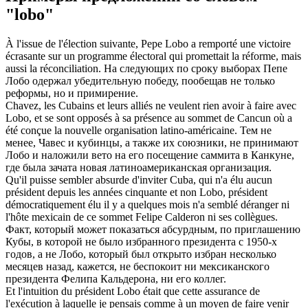
"lobo"
À l'issue de l'élection suivante, Pepe
Lobo
a remporté une victoire
écrasante sur un programme électoral qui promettait la réforme, mais
aussi la réconciliation.
На следующих по сроку выборах Пепе
Лобо
одержал убедительную победу, пообещав не только
реформы, но и примирение.
Chavez, les Cubains et leurs alliés ne veulent rien avoir à faire avec
Lobo
, et se sont opposés à sa présence au sommet de Cancun où a
été conçue la nouvelle organisation latino-américaine.
Тем не
менее, Чавес и кубинцы, а также их союзники, не принимают
Лобо
и наложили вето на его посещение саммита в Канкуне,
где была зачата новая латиноамериканская организация.
Qu'il puisse sembler absurde d'inviter Cuba, qui n'a élu aucun
président depuis les années cinquante et non
Lobo
, président
démocratiquement élu il y a quelques mois n'a semblé déranger ni
l'hôte mexicain de ce sommet Felipe Calderon ni ses collègues.
Факт, который может показаться абсурдным, по приглашению
Кубы, в которой не было избранного президента с 1950-х
годов, а не
Лобо
, который был открыто избран несколько
месяцев назад, кажется, не беспокоит ни мексиканского
президента Фелипа Кальдерона, ни его коллег.
Et l'intuition du président
Lobo
était que cette assurance de
l'exécution à laquelle je pensais comme à un moyen de faire venir