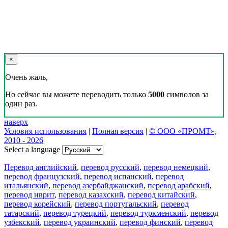
×
Очень жаль,
Но сейчас вы можете переводить только
5000
символов за
один раз.
наверх
Условия использования
|
Полная версия
|
© ООО «ПРОМТ»,
2010 - 2026
Select a language
Перевод английский
,
перевод русский
,
перевод немецкий
,
перевод французский
,
перевод испанский
,
перевод
итальянский
,
перевод азербайджанский
,
перевод арабский
,
перевод иврит
,
перевод казахский
,
перевод китайский
,
перевод корейский
,
перевод португальский
,
перевод
татарский
,
перевод турецкий
,
перевод туркменский
,
перевод
узбекский
,
перевод украинский
,
перевод финский
,
перевод