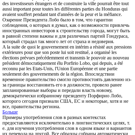
des investisseurs étrangers et de construire la ville pourrait être tout
aussi important pour toutes les différentes parties du Honduras qui
avaient souffert pendant tant d'années de la peur et la méfiance.
Озарение Президента
Лобо
было в том, что гарантии
соблюдения, о которых я думал, как о возможности привлечь
иностранных инвесторов к строительству города, могут быть
в равной степени важны и для различных партий Гондураса,
который страдал так много лет от страха и недоверия.
A la suite de quoi le gouvernement en intérim a résisté aux pressions
extérieures pour que son poste lui soit restitué, a organisé les
élections prévues précédemment et transmis le pouvoir au nouveau
président démocratiquement élu Porfirio
Lobo
, qui depuis, a été
reconnu par les Etats-Unis, l'Union Européenne et une partie
seulement des gouvernements de la région.
Впоследствии
временное правительство смогло противостоять давлению из-
за границы восстановить его в должности, провело ранее
запланированные выборы и передали власть новому,
демократически избранному президенту Порфирио
Лобо
,
которого сегодня признали США, ЕС и некоторые, хотя и не
все, правительства региона.
Больше
Примеры употребления слов в разных контекстах
предоставляются исключительно в лингвистических целях, т.
е. для изучения употребления слов в одном языке и вариантов
их перевода на другой. Все образцы собраны автоматически