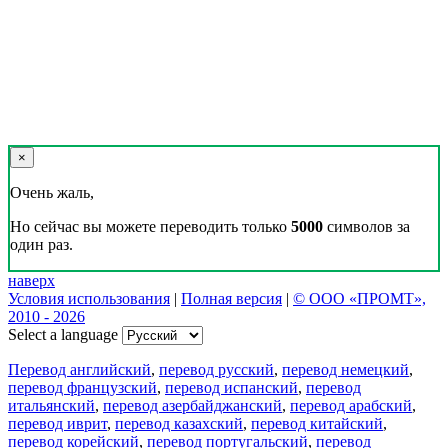
×
Очень жаль,
Но сейчас вы можете переводить только
5000
символов за
один раз.
наверх
Условия использования
|
Полная версия
|
© ООО «ПРОМТ»,
2010 - 2026
Select a language
Перевод английский
,
перевод русский
,
перевод немецкий
,
перевод французский
,
перевод испанский
,
перевод
итальянский
,
перевод азербайджанский
,
перевод арабский
,
перевод иврит
,
перевод казахский
,
перевод китайский
,
перевод корейский
,
перевод португальский
,
перевод