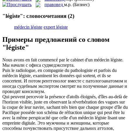
правовед
м.р.
(Бизнес)
"légiste": словосочетания
(2)
médecin légiste
expert légiste
Примеры предложений со словом
"légiste"
Nous avons en fait commencé par le cabinet d'un
médecin légiste
.
Мы начали с офиса
судмедэксперта
.
Puis le radiologue, en compagnie du pathologiste et parfois du
médecin légiste
, examinent les données qui sortent, et ils se
concertent.
И потом рентгенолог вместе с патологоанатомом и
иногда
судебным экспертом
смотрят на полученные данные и
проводят консилиум.
Qui peuvent percevoir la présence d'atolls éloignés, d'îles au-delà de
l'horizon visible, juste en observant la réverbération des vagues sur
la coque de leur navire, sachant très bien que chaque groupe d'île du
Pacifique posséde son schéma de réfraction unique qui peut être lu
avec la même perspicacité que celle d'un
médecin légiste
lisant une
empreinte digitale.
Это мужчины и женщины, которые
способны почувствовать присутствие дальних аттолов,